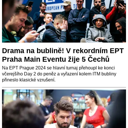
Drama na bublině! V rekordním EPT
Praha Main Eventu žije 5 Čechů
Na EPT Prague 2024 se hlavní turnaj přehoupl ke konci
včerejšího Day 2 do peněz a vyřazení kolem ITM bubliny
přineslo klasické vzrušení.