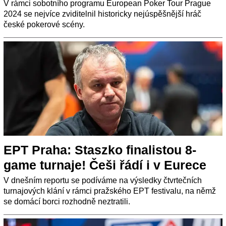
V rámci sobotního programu European Poker Tour Prague
2024 se nejvíce zviditelnil historicky nejúspěšnější hráč
české pokerové scény.
EPT Praha: Staszko finalistou 8-
game turnaje! Češi řádí i v Eurece
V dnešním reportu se podíváme na výsledky čtvrtečních
turnajových klání v rámci pražského EPT festivalu, na němž
se domácí borci rozhodně neztratili.