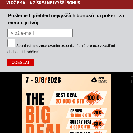
VLOŽ EMAIL A ZÍSKEJ NEJVYŠŠÍ BONUS
Pošleme ti přehled nejvyšších bonusů na poker - za
minutu je tvůj!
Souhlasím se
zpracováním osobních údajů
pro účely zasílání
obchodních sdělení