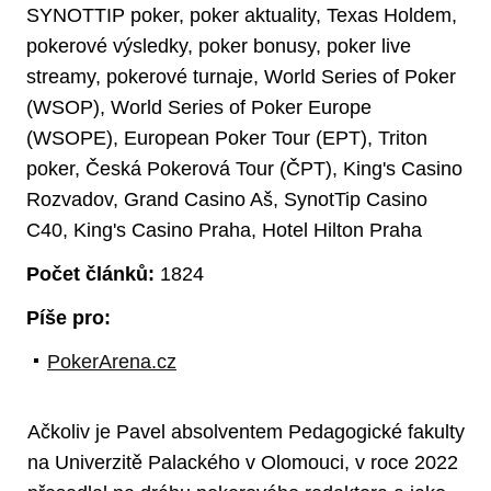
SYNOTTIP poker, poker aktuality, Texas Holdem,
pokerové výsledky, poker bonusy, poker live
streamy, pokerové turnaje, World Series of Poker
(WSOP), World Series of Poker Europe
(WSOPE), European Poker Tour (EPT), Triton
poker, Česká Pokerová Tour (ČPT), King's Casino
Rozvadov, Grand Casino Aš, SynotTip Casino
C40, King's Casino Praha, Hotel Hilton Praha
Počet článků:
1824
Píše pro:
PokerArena.cz
Ačkoliv je Pavel absolventem Pedagogické fakulty
na Univerzitě Palackého v Olomouci, v roce 2022