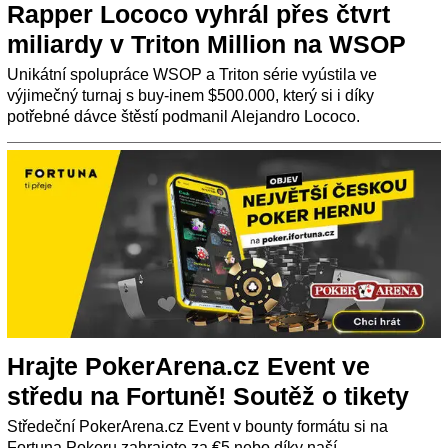
Rapper Lococo vyhrál přes čtvrt
miliardy v Triton Million na WSOP
Unikátní spolupráce WSOP a Triton série vyústila ve
výjimečný turnaj s buy-inem $500.000, který si i díky
potřebné dávce štěstí podmanil Alejandro Lococo.
Hrajte PokerArena.cz Event ve
středu na Fortuně! Soutěž o tikety
Středeční PokerArena.cz Event v bounty formátu si na
Fortuna Pokeru zahrajete za €5 nebo díky naší