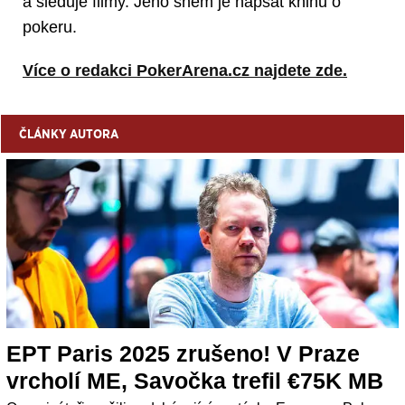
a sleduje filmy. Jeho snem je napsat knihu o
pokeru.
Více o redakci PokerArena.cz najdete zde.
ČLÁNKY AUTORA
EPT Paris 2025 zrušeno! V Praze
vrcholí ME, Savočka trefil €75K MB