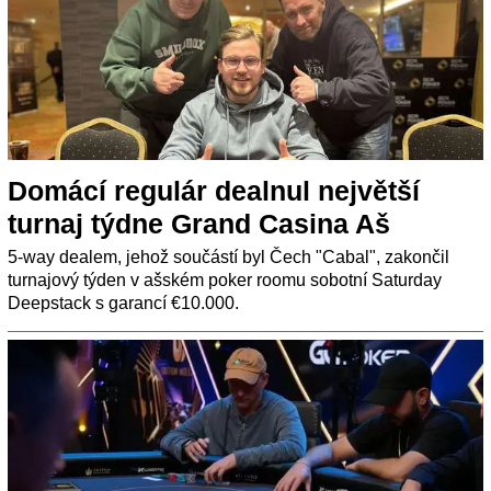
Domácí regulár dealnul největší
turnaj týdne Grand Casina Aš
5-way dealem, jehož součástí byl Čech "Cabal", zakončil
turnajový týden v ašském poker roomu sobotní Saturday
Deepstack s garancí €10.000.