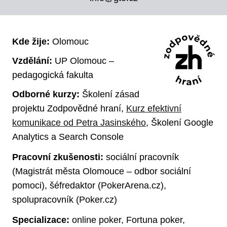
Kde žije:
Olomouc
Vzdělání:
UP Olomouc –
pedagogická fakulta
Odborné kurzy:
Školení zásad
projektu Zodpovědné hraní,
Kurz efektivní
komunikace od Petra Jasinského
, Školení Google
Analytics a Search Console
Pracovní zkušenosti:
sociální pracovník
(Magistrát města Olomouce – odbor sociální
pomoci), šéfredaktor (PokerArena.cz),
spolupracovník (Poker.cz)
Specializace:
online poker, Fortuna poker,