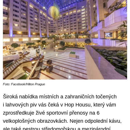
Foto: Facebook/Hilton Prague
Široká nabídka místních a zahraničních točených
i lahvových piv vás čeká v Hop Housu, který vám
zprostředkuje živé sportovní přenosy na 6
velkoplošných obrazovkách. Nejen odpolední kávu,
ale také pestrou středomořskou a mezinárodní