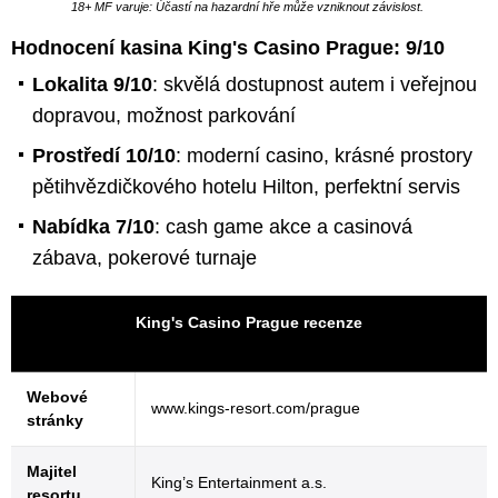
18+ MF varuje: Účastí na hazardní hře může vzniknout závislost.
Hodnocení kasina King's Casino Prague:
9
/10
Lokalita 9/10
: skvělá dostupnost autem i veřejnou
dopravou, možnost parkování
Prostředí 10/10
: moderní casino, krásné prostory
pětihvězdičkového hotelu Hilton, perfektní servis
Nabídka 7/10
: cash game akce a casinová
zábava, pokerové turnaje
King's Casino Prague recenze
Webové
www.kings-resort.com/prague
stránky
Majitel
King’s Entertainment a.s.
resortu