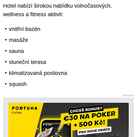
Hotel nabízí širokou nabídku volnočasových,
wellness a fitness aktivit:
vnitřní bazén
masáže
sauna
sluneční terasa
klimatizovaná posilovna
squash