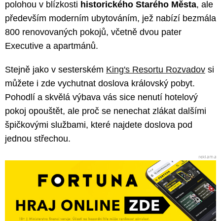
polohou v blízkosti
historického Starého Města
, ale
především moderním ubytováním, jež nabízí bezmála
800 renovovaných pokojů, včetně dvou pater
Executive a apartmánů.
Stejně jako v sesterském
King's Resortu Rozvadov
si
můžete i zde vychutnat doslova královský pobyt.
Pohodlí a skvělá výbava vás sice nenutí hotelový
pokoj opouštět, ale proč se nenechat zlákat dalšími
špičkovými službami, které najdete doslova pod
jednou střechou.