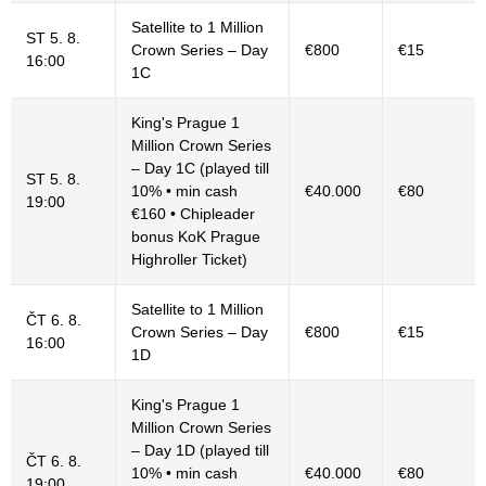
Satellite to 1 Million
ST 5. 8.
Crown Series – Day
€800
€15
16:00
1C
King's Prague 1
Million Crown Series
– Day 1C (played till
ST 5. 8.
10% • min cash
€40.000
€80
19:00
€160 • Chipleader
bonus KoK Prague
Highroller Ticket)
Satellite to 1 Million
ČT 6. 8.
Crown Series – Day
€800
€15
16:00
1D
King's Prague 1
Million Crown Series
– Day 1D (played till
ČT 6. 8.
10% • min cash
€40.000
€80
19:00