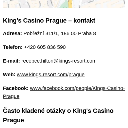
King's Casino Prague – kontakt
Adresa:
Pobřežní 311/1, 186 00 Praha 8
Telefon:
+420 605 836 590
E-mail:
recepce.hilton@kings-resort.com
Web:
www.kings-resort.com/prague
Facebook:
www.facebook.com/people/Kings-Casino-
Prague
Často kladené otázky o King's Casino
Prague