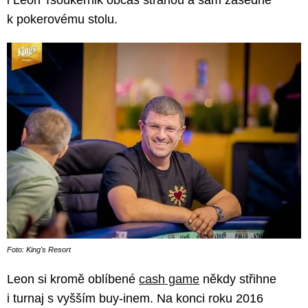
k pokerovému stolu.
Foto: King's Resort
Leon si kromě oblíbené
cash game
někdy střihne
i turnaj s vyšším buy-inem. Na konci roku 2016