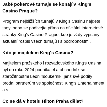
Jaké pokerové turnaje se konají v King's
Casino Prague?
Program nejbližších turnajů v King's Casinu
najdete
tady
, nebo se podívejte přímo na oficiální internetové
stránky King's Casino Prague, kde je vždy vypsaný
aktuální rozpis všech turnajů i s podrobnostmi.
Kdo je majitelem King's Casina?
Majitelem pražského i rozvadovského King's Casina
byl do roku 2024 podnikatel a obchodník se
starožitnostmi Leon Tsoukernik, jenž své podíly
prodal partnerům ve společnosti King’s Entertainment
a.s.
Co se dá v hotelu Hilton Praha dělat?