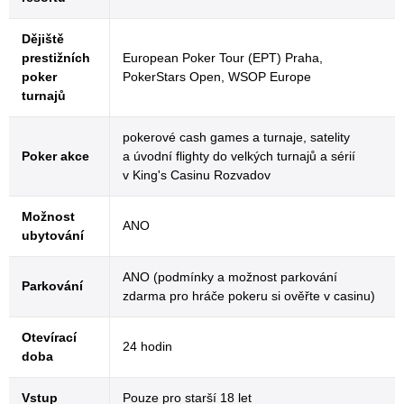
Dějiště
prestižních
European Poker Tour (EPT) Praha,
poker
PokerStars Open, WSOP Europe
turnajů
pokerové cash games a turnaje, satelity
Poker akce
a úvodní flighty do velkých turnajů a sérií
v King's Casinu Rozvadov
Možnost
ANO
ubytování
ANO (podmínky a možnost parkování
Parkování
zdarma pro hráče pokeru si ověřte v casinu)
Otevírací
24 hodin
doba
Vstup
Pouze pro starší 18 let