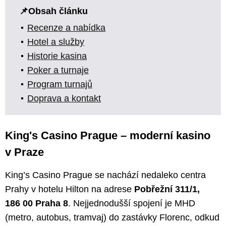
Obsah článku
Recenze a nabídka
Hotel a služby
Historie kasina
Poker a turnaje
Program turnajů
Doprava a kontakt
King's Casino Prague – moderní kasino
v Praze
King’s Casino Prague se nachází nedaleko centra
Prahy v hotelu Hilton na adrese
Pobřežní 311/1,
186 00 Praha 8
. Nejjednodušší spojení je MHD
(metro, autobus, tramvaj) do zastávky Florenc, odkud