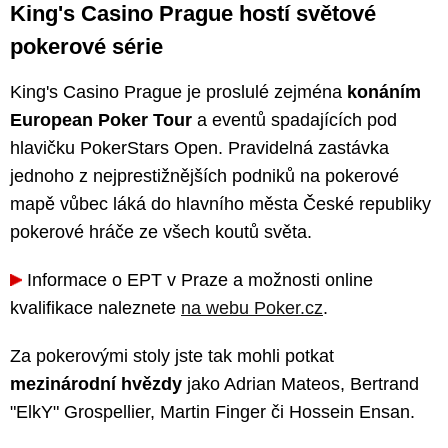
King's Casino Prague hostí světové
pokerové série
King's Casino Prague je proslulé zejména
konáním
European Poker Tour
a eventů spadajících pod
hlavičku PokerStars Open. Pravidelná zastávka
jednoho z nejprestižnějších podniků na pokerové
mapě vůbec láká do hlavního města České republiky
pokerové hráče ze všech koutů světa.
Informace o EPT v Praze a možnosti online
kvalifikace naleznete
na webu Poker.cz
.
Za pokerovými stoly jste tak mohli potkat
mezinárodní hvězdy
jako Adrian Mateos, Bertrand
"ElkY" Grospellier, Martin Finger či Hossein Ensan.