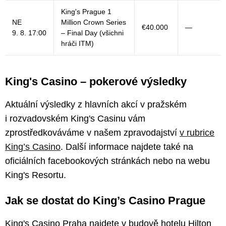
King's Prague 1
NE
Million Crown Series
€40.000
—
9. 8. 17:00
– Final Day (všichni
hráči ITM)
King's Casino – pokerové výsledky
Aktuální výsledky z hlavních akcí v pražském
i rozvadovském King's Casinu vám
zprostředkováváme v našem zpravodajství
v rubrice
King’s Casino
. Další informace najdete také na
oficiálních facebookových stránkách nebo na webu
King's Resortu.
Jak se dostat do King’s Casino Prague
King's Casino Praha najdete v budově hotelu Hilton