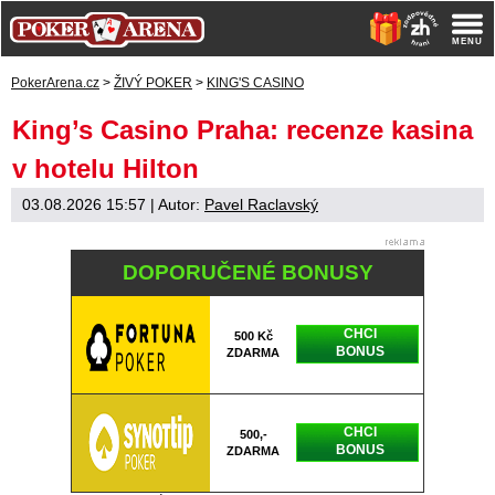
PokerArena.cz
>
ŽIVÝ POKER
>
KING'S CASINO
King’s Casino Praha: recenze kasina
v hotelu Hilton
03.08.2026 15:57
| Autor:
Pavel Raclavský
DOPORUČENÉ BONUSY
CHCI
500 Kč
BONUS
ZDARMA
CHCI
500,-
BONUS
ZDARMA