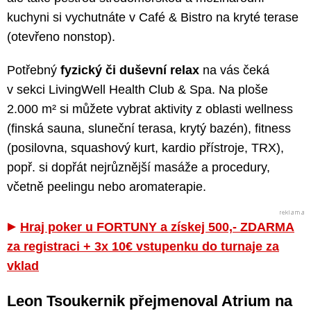
kuchyni si vychutnáte v Café & Bistro na kryté terase
(otevřeno nonstop).
Potřebný
fyzický či duševní relax
na vás čeká
v sekci LivingWell Health Club & Spa. Na ploše
2.000 m² si můžete vybrat aktivity z oblasti wellness
(finská sauna, sluneční terasa, krytý bazén), fitness
(posilovna, squashový kurt, kardio přístroje, TRX),
popř. si dopřát nejrůznější masáže a procedury,
včetně peelingu nebo aromaterapie.
Hraj poker u FORTUNY a získej 500,- ZDARMA
za registraci + 3x 10€ vstupenku do turnaje za
vklad
Leon Tsoukernik přejmenoval Atrium na