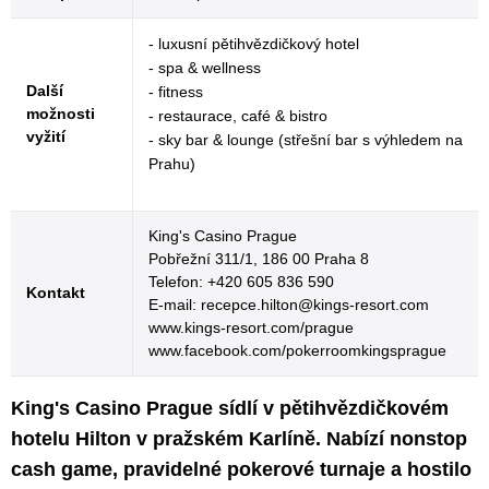
- luxusní pětihvězdičkový hotel
- spa & wellness
Další
- fitness
možnosti
- restaurace, café & bistro
vyžití
- sky bar & lounge (střešní bar s výhledem na
Prahu)
King's Casino Prague
Pobřežní 311/1, 186 00 Praha 8
Telefon: +420 605 836 590
Kontakt
E-mail: recepce.hilton@kings-resort.com
www.kings-resort.com/prague
www.facebook.com/pokerroomkingsprague
King's Casino Prague sídlí v pětihvězdičkovém
hotelu Hilton v pražském Karlíně. Nabízí nonstop
cash game, pravidelné pokerové turnaje a hostilo