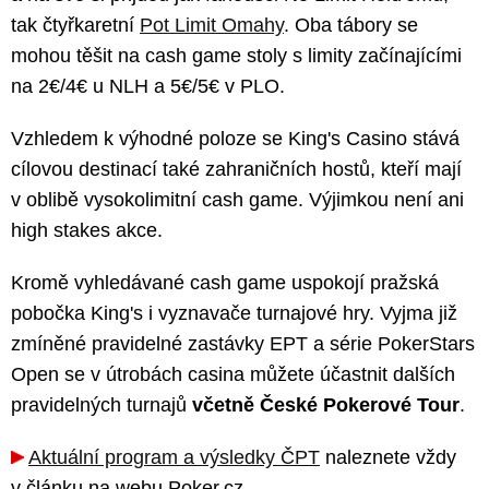
tak čtyřkaretní
Pot Limit Omahy
. Oba tábory se
mohou těšit na cash game stoly s limity začínajícími
na 2€/4€ u NLH a 5€/5€ v PLO.
Vzhledem k výhodné poloze se King's Casino stává
cílovou destinací také zahraničních hostů, kteří mají
v oblibě vysokolimitní cash game. Výjimkou není ani
high stakes akce.
Kromě vyhledávané cash game uspokojí pražská
pobočka King's i vyznavače turnajové hry. Vyjma již
zmíněné pravidelné zastávky EPT a série PokerStars
Open se v útrobách casina můžete účastnit dalších
pravidelných turnajů
včetně České Pokerové Tour
.
Aktuální program a výsledky ČPT
naleznete vždy
v článku na webu Poker.cz.