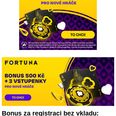
Bonus za registraci bez vkladu: