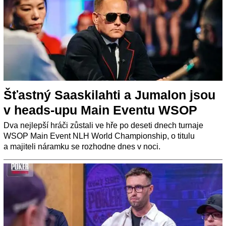
Šťastný Saaskilahti a Jumalon jsou
v heads-upu Main Eventu WSOP
Dva nejlepší hráči zůstali ve hře po deseti dnech turnaje
WSOP Main Event NLH World Championship, o titulu
a majiteli náramku se rozhodne dnes v noci.