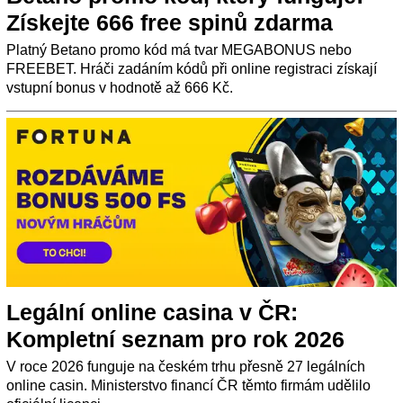
Získejte 666 free spinů zdarma
Platný Betano promo kód má tvar MEGABONUS nebo
FREEBET. Hráči zadáním kódů při online registraci získají
vstupní bonus v hodnotě až 666 Kč.
Legální online casina v ČR:
Kompletní seznam pro rok 2026
V roce 2026 funguje na českém trhu přesně 27 legálních
online casin. Ministerstvo financí ČR těmto firmám udělilo