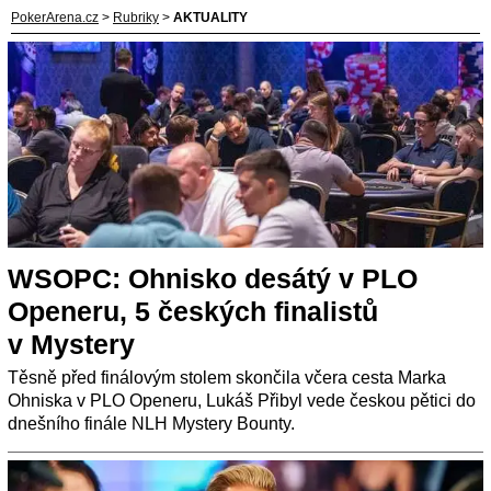
PokerArena.cz
>
Rubriky
>
AKTUALITY
WSOPC: Ohnisko desátý v PLO
Openeru, 5 českých finalistů
v Mystery
Těsně před finálovým stolem skončila včera cesta Marka
Ohniska v PLO Openeru, Lukáš Přibyl vede českou pětici do
dnešního finále NLH Mystery Bounty.