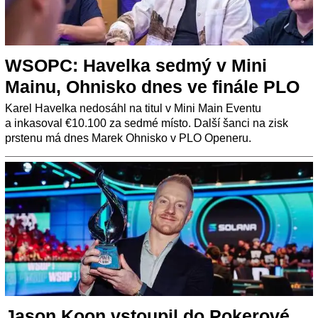
WSOPC: Havelka sedmý v Mini
Mainu, Ohnisko dnes ve finále PLO
Karel Havelka nedosáhl na titul v Mini Main Eventu
a inkasoval €10.100 za sedmé místo. Další šanci na zisk
prstenu má dnes Marek Ohnisko v PLO Openeru.
Jason Koon vstoupil do Pokerové