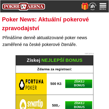
Poker News: Aktuální pokerové
zpravodajství
Přinášíme denně aktualizované poker news
zaměřené na české pokerové čtenáře.
Získej
NEJLEPŠÍ BONUS
Zdarma za registraci:
ZÍSKEJ
500 Kč
BONUS
ZÍSKEJ
500,-
BONUS