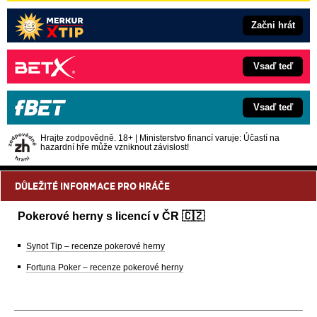
Začni hrát
Vsaď teď
Vsaď teď
Hrajte zodpovědně. 18+ | Ministerstvo financí varuje: Účastí na
hazardní hře může vzniknout závislost!
DŮLEŽITÉ INFORMACE PRO HRÁČE
Pokerové herny s licencí v ČR 🇨🇿
Synot Tip – recenze pokerové herny
Fortuna Poker – recenze pokerové herny