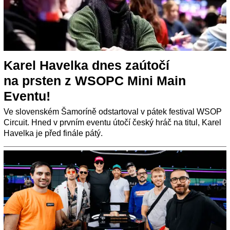
Karel Havelka dnes zaútočí
na prsten z WSOPC Mini Main
Eventu!
Ve slovenském Šamoríně odstartoval v pátek festival WSOP
Circuit. Hned v prvním eventu útočí český hráč na titul, Karel
Havelka je před finále pátý.