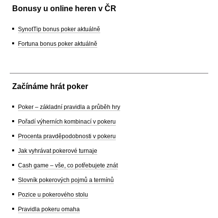
Bonusy u online heren v ČR
SynotTip bonus poker aktuálně
Fortuna bonus poker aktuálně
Začínáme hrát poker
Poker – základní pravidla a průběh hry
Pořadí výherních kombinací v pokeru
Procenta pravděpodobnosti v pokeru
Jak vyhrávat pokerové turnaje
Cash game – vše, co potřebujete znát
Slovník pokerových pojmů a termínů
Pozice u pokerového stolu
Pravidla pokeru omaha