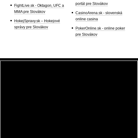
portál pre Slovákov
FightLive.sk - Oktagon, UFC a
MMA pre Slovákov
CasinoArena.sk - slovenská
online casina
HokejSpravy.sk – Hokejové
správy pre Slovákov
PokerOnline.sk - online poker
pre Slovákov