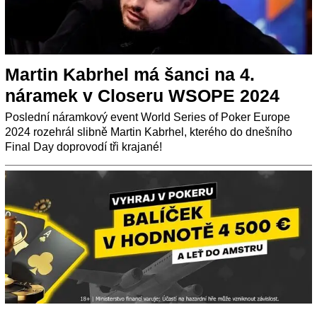
Martin Kabrhel má šanci na 4.
náramek v Closeru WSOPE 2024
Poslední náramkový event World Series of Poker Europe
2024 rozehrál slibně Martin Kabrhel, kterého do dnešního
Final Day doprovodí tři krajané!