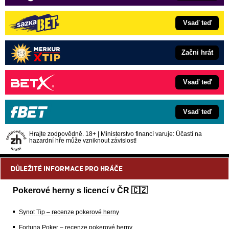
Vsaď teď
Začni hrát
Vsaď teď
Vsaď teď
Hrajte zodpovědně. 18+ | Ministerstvo financí varuje: Účastí na
hazardní hře může vzniknout závislost!
DŮLEŽITÉ INFORMACE PRO HRÁČE
Pokerové herny s licencí v ČR 🇨🇿
Synot Tip – recenze pokerové herny
Fortuna Poker – recenze pokerové herny