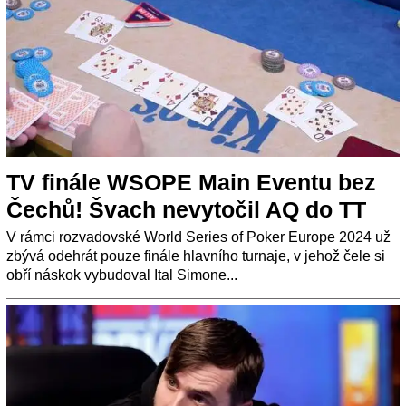
TV finále WSOPE Main Eventu bez
Čechů! Švach nevytočil AQ do TT
V rámci rozvadovské World Series of Poker Europe 2024 už
zbývá odehrát pouze finále hlavního turnaje, v jehož čele si
obří náskok vybudoval Ital Simone...