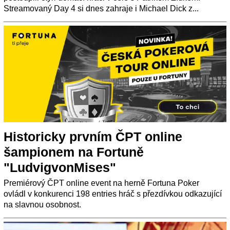
Streamovaný Day 4 si dnes zahraje i Michael Dick z...
Historicky prvním ČPT online
šampionem na Fortuně
"LudvigvonMises"
Premiérový ČPT online event na herně Fortuna Poker
ovládl v konkurenci 198 entries hráč s přezdívkou odkazující
na slavnou osobnost.