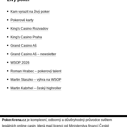
Kam vyrazit na živý poker
Pokerové karty
King's Casino Rozvadov
King's Casino Praha
Grand Casino Aš
Grand Casino Aš – newsletter
WSOP 2026
Roman Hrabec – pokerový talent
Martin Staszko – výhra na WSOP
Martin Kabrhel – český highroller
PokerArena.cz
je komplexní, odborný a důvěryhodný průvodce světem
legálních online casin, která mají licenci od
Ministerstva financí České