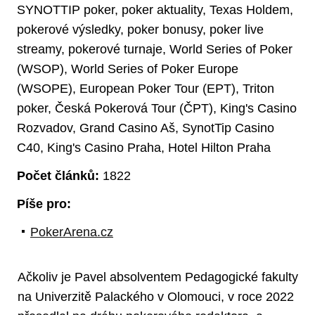
SYNOTTIP poker, poker aktuality, Texas Holdem,
pokerové výsledky, poker bonusy, poker live
streamy, pokerové turnaje, World Series of Poker
(WSOP), World Series of Poker Europe
(WSOPE), European Poker Tour (EPT), Triton
poker, Česká Pokerová Tour (ČPT), King's Casino
Rozvadov, Grand Casino Aš, SynotTip Casino
C40, King's Casino Praha, Hotel Hilton Praha
Počet článků:
1822
Píše pro:
PokerArena.cz
Ačkoliv je Pavel absolventem Pedagogické fakulty
na Univerzitě Palackého v Olomouci, v roce 2022