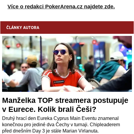
Více o redakci PokerArena.cz najdete zde.
ČLÁNKY AUTORA
Manželka TOP streamera postupuje
v Eurece. Kolik brali Češi?
Druhý hrací den Eureka Cyprus Main Eventu znamenal
konečnou pro jediné dva Čechy v turnaji. Chipleaderem
před dnešním Day 3 je stále Marian Virlanuta.