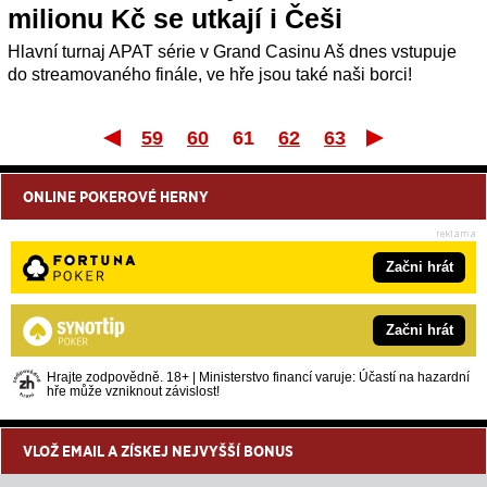
milionu Kč se utkají i Češi
Hlavní turnaj APAT série v Grand Casinu Aš dnes vstupuje
do streamovaného finále, ve hře jsou také naši borci!
59
60
61
62
63
První
P
ONLINE POKEROVÉ HERNY
Začni hrát
Začni hrát
Hrajte zodpovědně. 18+ | Ministerstvo financí varuje: Účastí na hazardní
hře může vzniknout závislost!
VLOŽ EMAIL A ZÍSKEJ NEJVYŠŠÍ BONUS