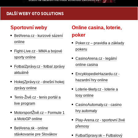
DALŠÍ WEBY GTO SOLUTIONS
Sportovní weby
Online casina, loterie,
poker
BetArena.cz - kurzové sázení
online
Poker.cz – pravidla a základy
pokeru
Fight-Live.cz - MMA a bojové
sporty online
CasinoArena.cz - legální
online casina
FotbalZprávy.cz - fotbal zprávy
aktuálně
EncyklopedieHazardu.cz -
hazardní hry online
HokejZprávy.cz - dnešní hokej
zprávy online
Loterie-tikety.cz - loterie a
losy online
Tenis-Živě.cz - tenis portál a
live program
CasinoAutomaty.cz - casino
hry automaty
MotorsportŽivě.cz – Formule 1
a MotoGP online
Play-Arena.cz - sportovní živé
přenosy
BetArena.sk - online
stávkovanie pre Slovákov
FutbalSpravy.sk – Futbalový