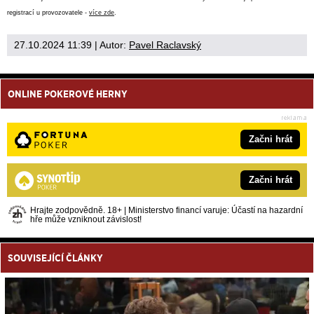
registrací u provozovatele -
více zde
.
27.10.2024 11:39
| Autor:
Pavel Raclavský
ONLINE POKEROVÉ HERNY
Začni hrát
Začni hrát
Hrajte zodpovědně. 18+ | Ministerstvo financí varuje: Účastí na hazardní
hře může vzniknout závislost!
SOUVISEJÍCÍ ČLÁNKY