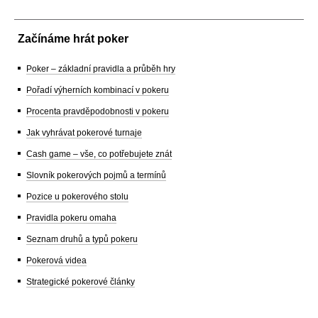
Začínáme hrát poker
Poker – základní pravidla a průběh hry
Pořadí výherních kombinací v pokeru
Procenta pravděpodobnosti v pokeru
Jak vyhrávat pokerové turnaje
Cash game – vše, co potřebujete znát
Slovník pokerových pojmů a termínů
Pozice u pokerového stolu
Pravidla pokeru omaha
Seznam druhů a typů pokeru
Pokerová videa
Strategické pokerové články