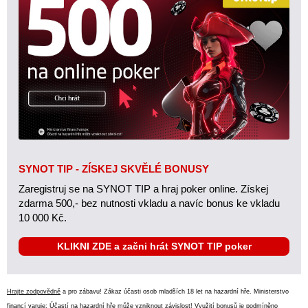
SYNOT TIP - ZÍSKEJ SKVĚLÉ BONUSY
Zaregistruj se na SYNOT TIP a hraj poker online. Získej
zdarma 500,- bez nutnosti vkladu a navíc bonus ke vkladu
10 000 Kč.
KLIKNI ZDE a začni hrát SYNOT TIP poker
Hrajte zodpovědně
a pro zábavu! Zákaz účasti osob mladších 18 let na hazardní hře. Ministerstvo
financí varuje: Účastí na hazardní hře může vzniknout závislost! Využití bonusů je podmíněno