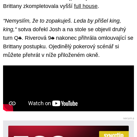
Brittany zkompletovala vyšší
full house
.
"Nemyslím, že to zopakuješ. Leda by přišel king,
king,"
sotva dořekl Josh a na stole se objevil druhý
turn Q
. Riverová 9
nakonec přihrála omlouvající se
Brittany postupku. Ojedinělý pokerový scénář si
můžete přehrát v níže přiloženém okně.