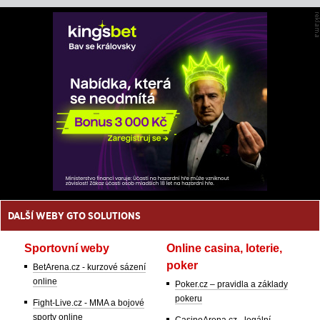
DALŠÍ WEBY GTO SOLUTIONS
Sportovní weby
Online casina, loterie,
poker
BetArena.cz - kurzové sázení
online
Poker.cz – pravidla a základy
pokeru
Fight-Live.cz - MMA a bojové
sporty online