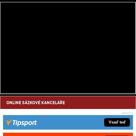
ONLINE SÁZKOVÉ KANCELÁŘE
Vsaď teď