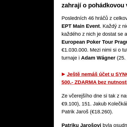
zahrají o pohádkovou 
Posledních 46 hráčů z celkov
EPT Main Event
. Každý z ni
každého z nich je dostat se
European Poker Tour Prag
€1.030.000. Mezi nimi si o tut
turnaje i
Adam Wágner
(25.
Ještě nemáš účet u SYNO
500,- ZDARMA bez nutnosti
Ze včerejšího dne si tak z na
€9.100), 151. Jakub Kolečkář
Patrik Jaroš (€18.260).
Patriku Jarošovi
byla osud