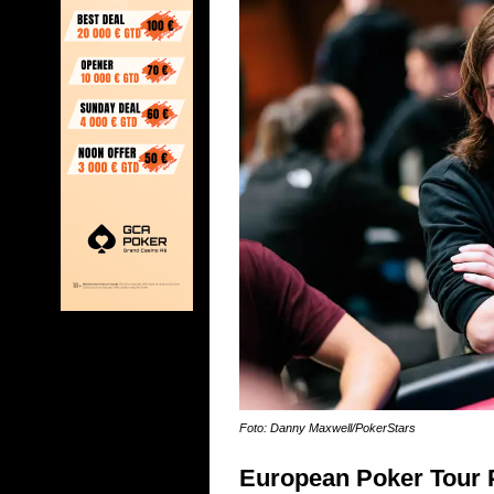
Foto: Danny Maxwell/PokerStars
European Poker Tour 