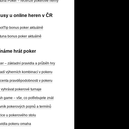
tuna Poker – recenze pokerové herny
usy u online heren v ČR
otTip bonus poker aktuálně
tuna bonus poker aktuálně
ínáme hrát poker
er – základní pravidla a průběh hry
adí výherních kombinací v pokeru
centa pravděpodobnosti v pokeru
 vyhrávat pokerové turnaje
h game – vše, co potřebujete znát
vník pokerových pojmů a termínů
ice u pokerového stolu
vidla pokeru omaha