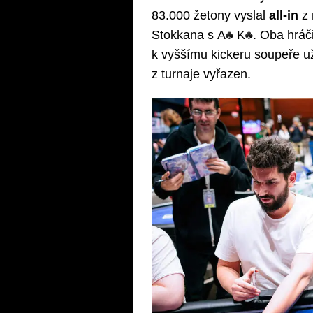
83.000 žetony vyslal
all-in
z 
Stokkana s A
K
. Oba hráči
k vyššímu kickeru soupeře už
z turnaje vyřazen.