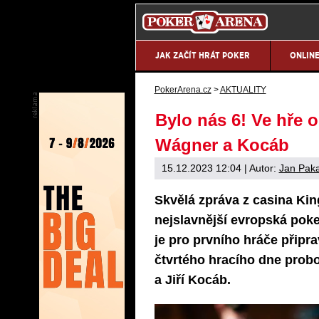
JAK ZAČÍT HRÁT POKER
ONLIN
PokerArena.cz
>
AKTUALITY
Bylo nás 6! Ve hře 
Wágner a Kocáb
15.12.2023 12:04
| Autor:
Jan Pak
Skvělá zpráva z casina Kin
nejslavnější evropská poke
je pro prvního hráče připr
čtvrtého hracího dne probo
a Jiří Kocáb.