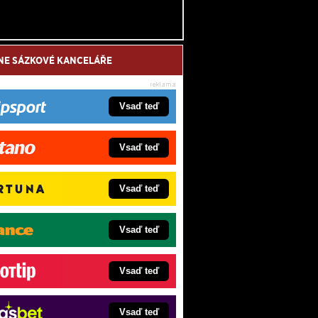
NE SÁZKOVÉ KANCELÁŘE
Vsaď teď
Vsaď teď
Vsaď teď
Vsaď teď
Vsaď teď
Vsaď teď