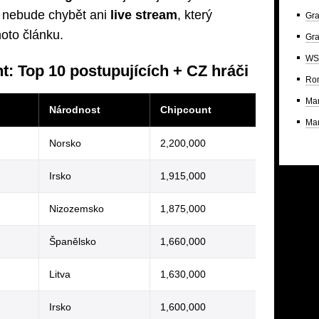
nebude chybět ani
live stream
, který
Gra
oto článku.
Gra
WS
: Top 10 postupujících + CZ hráči
Rom
Mar
Národnost
Chipcount
Mar
Norsko
2,200,000
Irsko
1,915,000
Nizozemsko
1,875,000
Španělsko
1,660,000
Litva
1,630,000
Irsko
1,600,000