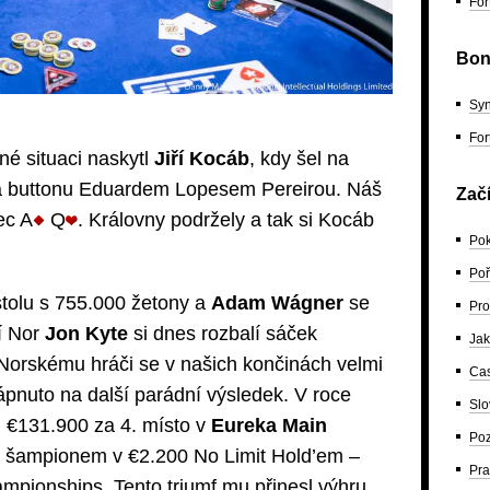
For
Bon
Syn
For
né situaci naskytl
Jiří Kocáb
, kdy šel na
na buttonu Eduardem Lopesem Pereirou. Náš
Zač
ec A
Q
. Královny podržely a tak si Kocáb
Pok
Poř
tolu s 755.000 žetony a
Adam Wágner
se
Pro
í Nor
Jon Kyte
si dnes rozbalí sáček
Jak
 Norskému hráči se v našich končinách velmi
Cas
ápnuto na další parádní výsledek. V roce
Slo
 €131.900 za 4. místo v
Eureka Main
Poz
l šampionem v €2.200 No Limit Hold’em –
Pra
mpionships. Tento triumf mu přinesl výhru