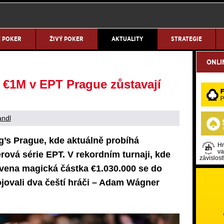
E POKER
ŽIVÝ POKER
AKTUALITY
STRATEGIE
ONLI
o €1M v EPT Prague zůstavají
andl
g’s Prague, kde aktuálně probíhá
Hr
va
rová série EPT. V rekordním turnaji, kde
závislost
avena magická částka €1.030.000 se do
jovali dva čeští hráči – Adam Wágner