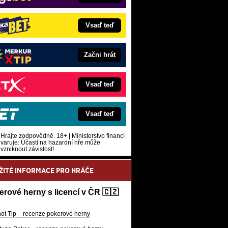
Vsaď teď
Začni hrát
Vsaď teď
Vsaď teď
Hrajte zodpovědně. 18+ | Ministerstvo financí
varuje: Účastí na hazardní hře může
vzniknout závislost!
ŽITÉ INFORMACE PRO HRÁČE
erové herny s licencí v ČR 🇨🇿
ot Tip – recenze pokerové herny