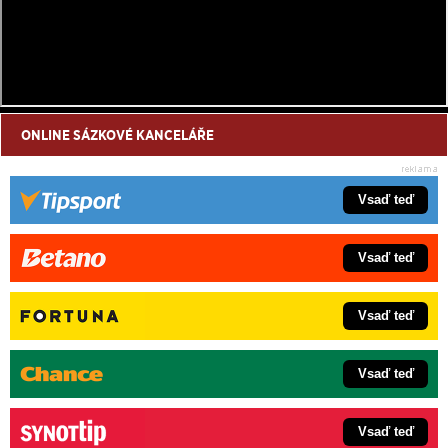
ONLINE SÁZKOVÉ KANCELÁŘE
Vsaď teď
Vsaď teď
Vsaď teď
Vsaď teď
Vsaď teď