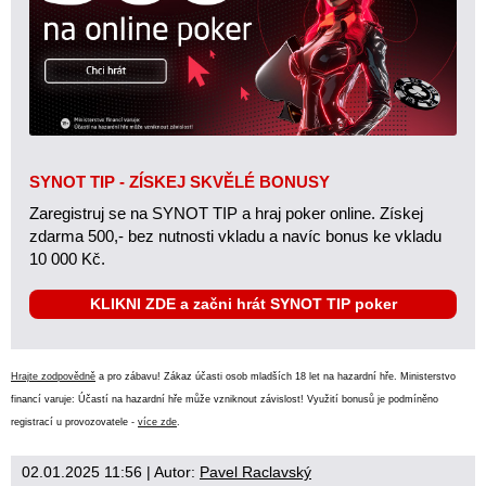
SYNOT TIP - ZÍSKEJ SKVĚLÉ BONUSY
Zaregistruj se na SYNOT TIP a hraj poker online. Získej
zdarma 500,- bez nutnosti vkladu a navíc bonus ke vkladu
10 000 Kč.
KLIKNI ZDE a začni hrát SYNOT TIP poker
Hrajte zodpovědně
a pro zábavu! Zákaz účasti osob mladších 18 let na hazardní hře. Ministerstvo
financí varuje: Účastí na hazardní hře může vzniknout závislost! Využití bonusů je podmíněno
registrací u provozovatele -
více zde
.
02.01.2025 11:56
| Autor:
Pavel Raclavský