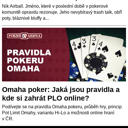
Nik Airball. Jméno, které v poslední době v pokerové
komunitě opravdu rezonuje. Jeho nevybíravý trash talk, obří
poty, bláznivé bluffy a...
Omaha poker: Jaká jsou pravidla a
kde si zahrát PLO online?
Podívejte se na pravidla Omaha pokeru, průběh hry, princip
Pot Limit Omahy, variantu Hi-Lo a možnosti online hraní
v ČR.