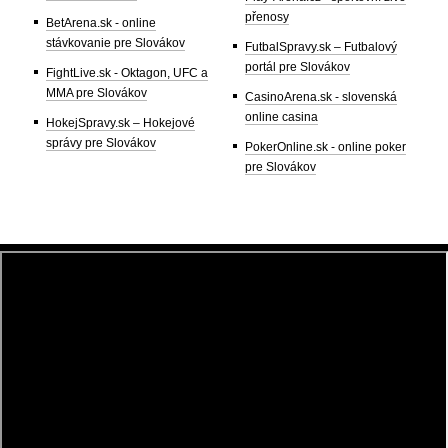
přenosy
BetArena.sk - online
stávkovanie pre Slovákov
FutbalSpravy.sk – Futbalový
portál pre Slovákov
FightLive.sk - Oktagon, UFC a
MMA pre Slovákov
CasinoArena.sk - slovenská
online casina
HokejSpravy.sk – Hokejové
správy pre Slovákov
PokerOnline.sk - online poker
pre Slovákov