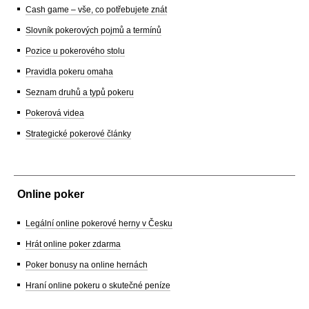
Cash game – vše, co potřebujete znát
Slovník pokerových pojmů a termínů
Pozice u pokerového stolu
Pravidla pokeru omaha
Seznam druhů a typů pokeru
Pokerová videa
Strategické pokerové články
Online poker
Legální online pokerové herny v Česku
Hrát online poker zdarma
Poker bonusy na online hernách
Hraní online pokeru o skutečné peníze