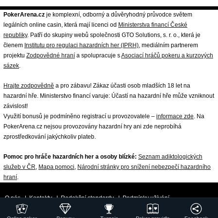
PokerArena.cz
je komplexní, odborný a důvěryhodný průvodce světem
legálních online casin, která mají licenci od
Ministerstva financí České
republiky
. Patří do skupiny webů společnosti GTO Solutions, s. r. o., která je
členem
Institutu pro regulaci hazardních her (IPRH)
, mediálním partnerem
projektu
Zodpovědné hraní
a spolupracuje s
Asociací hráčů pokeru a kurzových
sázek
.
Hrajte zodpovědně
a pro zábavu! Zákaz účasti osob mladších 18 let na
hazardní hře. Ministerstvo financí varuje: Účastí na hazardní hře může vzniknout
závislost!
Využití bonusů je podmíněno registrací u provozovatele –
informace zde
. Na
PokerArena.cz nejsou provozovány hazardní hry ani zde neprobíhá
zprostředkování jakýchkoliv plateb.
Pomoc pro hráče hazardních her a osoby blízké:
Seznam adiktologických
služeb v ČR
,
Mapa pomoci
,
Národní stránky pro snížení nebezpečí hazardního
hraní
.
O nás
|
Kontakty
|
Redakční standardy
|
Podmínky užívání
|
Zpracování osobních údajů a cookies
|
18+ Zodpovědné hraní
| ©