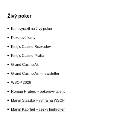
Živý poker
Kam vyrazit na živý poker
Pokerové karty
King's Casino Rozvadov
King's Casino Praha
Grand Casino Aš
Grand Casino Aš – newsletter
WSOP 2026
Roman Hrabec – pokerový talent
Martin Staszko – výhra na WSOP
Martin Kabrhel – český highroller