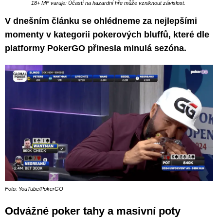
18+ MF varuje: Účastí na hazardní hře může vzniknout závislost.
V dnešním článku se ohlédneme za nejlepšími
momenty v kategorii pokerových bluffů, které dle
platformy PokerGO přinesla minulá sezóna.
Foto: YouTube/PokerGO
Odvážné poker tahy a masivní poty