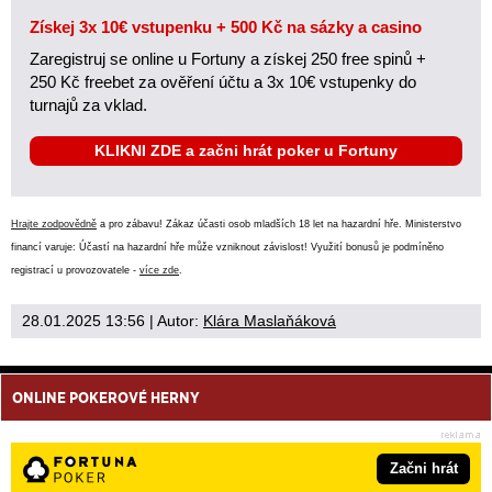
Získej 3x 10€ vstupenku + 500 Kč na sázky a casino
Zaregistruj se online u Fortuny a získej 250 free spinů +
250 Kč freebet za ověření účtu a 3x 10€ vstupenky do
turnajů za vklad.
KLIKNI ZDE a začni hrát poker u Fortuny
Hrajte zodpovědně
a pro zábavu! Zákaz účasti osob mladších 18 let na hazardní hře. Ministerstvo
financí varuje: Účastí na hazardní hře může vzniknout závislost! Využití bonusů je podmíněno
registrací u provozovatele -
více zde
.
28.01.2025 13:56
| Autor:
Klára Maslaňáková
ONLINE POKEROVÉ HERNY
Začni hrát