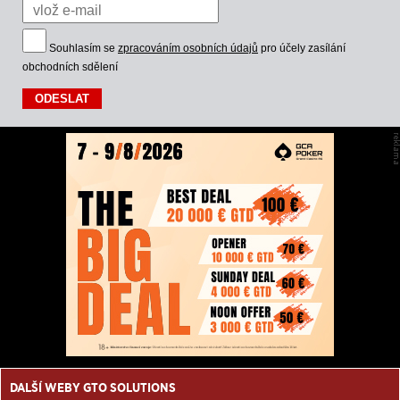
Souhlasím se
zpracováním osobních údajů
pro účely zasílání
obchodních sdělení
DALŠÍ WEBY GTO SOLUTIONS