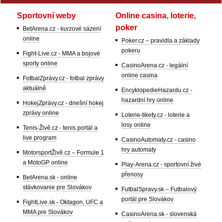
Sportovní weby
Online casina, loterie,
poker
BetArena.cz - kurzové sázení
online
Poker.cz – pravidla a základy
pokeru
Fight-Live.cz - MMA a bojové
sporty online
CasinoArena.cz - legální
online casina
FotbalZprávy.cz - fotbal zprávy
aktuálně
EncyklopedieHazardu.cz -
hazardní hry online
HokejZprávy.cz - dnešní hokej
zprávy online
Loterie-tikety.cz - loterie a
losy online
Tenis-Živě.cz - tenis portál a
live program
CasinoAutomaty.cz - casino
hry automaty
MotorsportŽivě.cz – Formule 1
a MotoGP online
Play-Arena.cz - sportovní živé
přenosy
BetArena.sk - online
stávkovanie pre Slovákov
FutbalSpravy.sk – Futbalový
portál pre Slovákov
FightLive.sk - Oktagon, UFC a
MMA pre Slovákov
CasinoArena.sk - slovenská