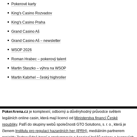
Pokerové karty
King's Casino Rozvadov
King's Casino Praha
Grand Casino Aš
Grand Casino Aš – newsletter
WSOP 2026
Roman Hrabec – pokerový talent
Martin Staszko – výhra na WSOP
Martin Kabrhel – český highroller
PokerArena.cz
je komplexní, odborný a důvěryhodný průvodce světem
legálních online casin, která mají licenci od
Ministerstva financí České
republiky
. Patří do skupiny webů společnosti GTO Solutions, s. r. o., která je
členem
Institutu pro regulaci hazardních her (IPRH)
, mediálním partnerem