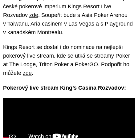
české pokerové imperium Kings Resort Live
Rozvadov
zde
. Soupeřit bude s Asia Poker Arenou
v Taiwanu, Aria casinem v Las Vegas a s Playground
v kanadském Montrealu.
Kings Resort se dostal i do nominace na nejlepší
pokerový live stream, kde se utká se streamy Poker
at The Lodge, Triton Poker a PokerGO. Podpořit ho
můžete
zde
.
Pokerový live stream King’s Casina Rozvadov: