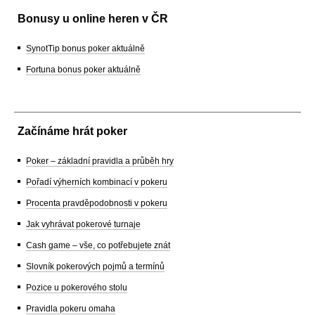
Bonusy u online heren v ČR
SynotTip bonus poker aktuálně
Fortuna bonus poker aktuálně
Začínáme hrát poker
Poker – základní pravidla a průběh hry
Pořadí výherních kombinací v pokeru
Procenta pravděpodobnosti v pokeru
Jak vyhrávat pokerové turnaje
Cash game – vše, co potřebujete znát
Slovník pokerových pojmů a termínů
Pozice u pokerového stolu
Pravidla pokeru omaha