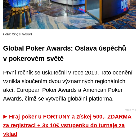
Foto: King's Resort
Global Poker Awards: Oslava úspěchů
v pokerovém světě
První ročník se uskutečnil v roce 2019. Tato ocenění
vznikla sloučením dvou významných regionálních
akcí, European Poker Awards a American Poker
Awards, čímž se vytvořila globální platforma.
Hraj poker u FORTUNY a získej 500,- ZDARMA
za registraci + 3x 10€ vstupenku do turnaje za
vklad