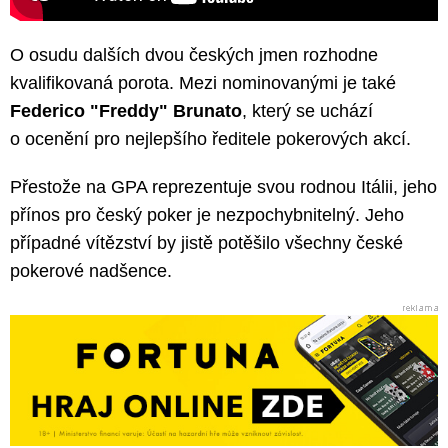
O osudu dalších dvou českých jmen rozhodne
kvalifikovaná porota. Mezi nominovanými je také
Federico "Freddy" Brunato
, který se uchází
o ocenění pro nejlepšího ředitele pokerových akcí.
Přestože na GPA reprezentuje svou rodnou Itálii, jeho
přínos pro český poker je nezpochybnitelný. Jeho
případné vítězství by jistě potěšilo všechny české
pokerové nadšence.