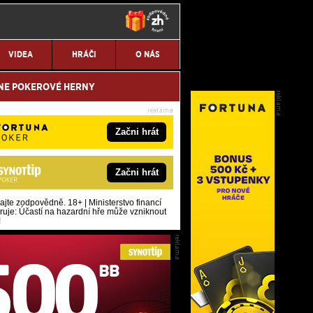
VIDEA
HRÁČI
O NÁS
NE POKEROVÉ HERNY
Začni hrát
Začni hrát
ajte zodpovědně. 18+ | Ministerstvo financí
ruje: Účastí na hazardní hře může vzniknout
!