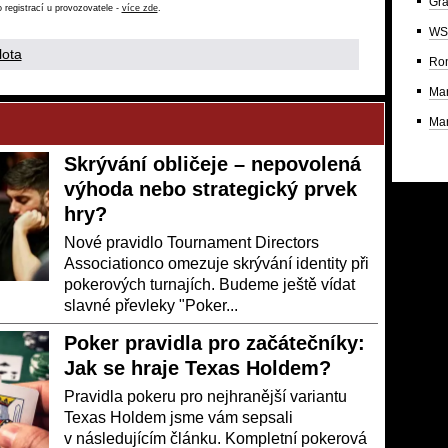
Gra
 registrací u provozovatele -
více zde
.
WS
lota
Rom
Mar
Mar
Skrývání obličeje – nepovolená
výhoda nebo strategický prvek
hry?
Nové pravidlo Tournament Directors
Associationco omezuje skrývání identity při
pokerových turnajích. Budeme ještě vídat
slavné převleky "Poker...
Poker pravidla pro začátečníky:
Jak se hraje Texas Holdem?
Pravidla pokeru pro nejhranější variantu
Texas Holdem jsme vám sepsali
v následujícím článku. Kompletní pokerová