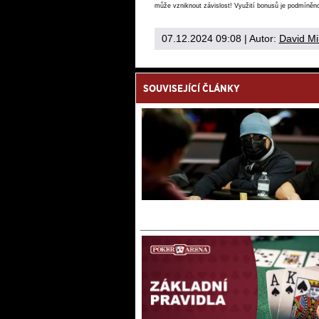
může vzniknout závislost! Využití bonusů je podmíněno
07.12.2024 09:08
| Autor:
David Mi
SOUVISEJÍCÍ ČLÁNKY