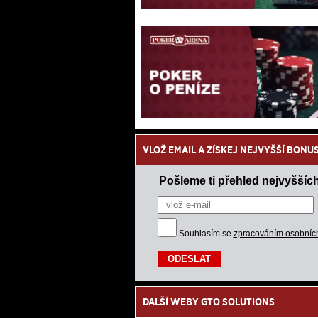
VLOŽ EMAIL A ZÍSKEJ NEJVYŠŠÍ BONU
Pošleme ti přehled nejvyšších
Souhlasím se
zpracováním osobníc
DALŠÍ WEBY GTO SOLUTIONS