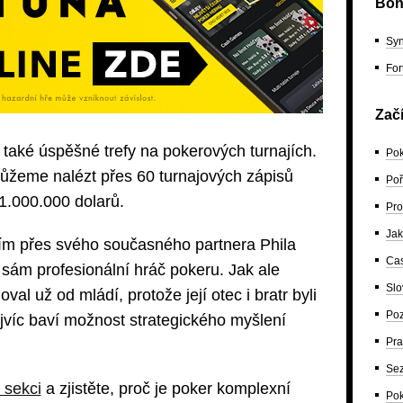
Bon
Syn
For
Zač
také úspěšné trefy na pokerových turnajích.
Pok
žeme nalézt přes 60 turnajových zápisů
Poř
s 1.000.000 dolarů.
Pro
Jak
ím přes svého současného partnera Phila
Cas
sám profesionální hráč pokeru. Jak ale
Slo
oval už od mládí, protože její otec i bratr byli
Poz
ejvíc baví možnost strategického myšlení
Pra
.
Sez
 sekci
a zjistěte, proč je poker komplexní
Pok