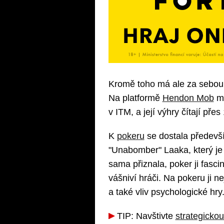
Kromě toho má ale za sebou 
Na platformě
Hendon Mob
mů
v ITM, a její výhry čítají pře
K
pokeru
se dostala předevš
"Unabomber" Laaka, který je 
sama přiznala, poker ji fascin
vášniví hráči. Na pokeru ji n
a také vliv psychologické hry
TIP: Navštivte
strategickou