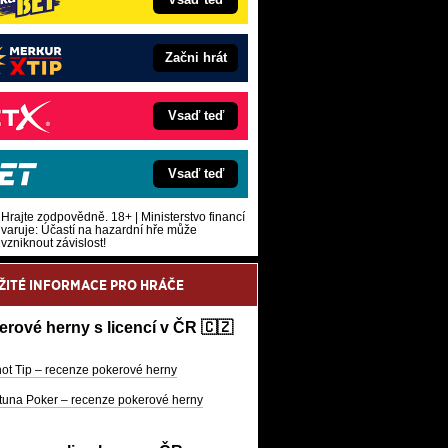
Začni hrát
Vsaď teď
Vsaď teď
Hrajte zodpovědně. 18+ | Ministerstvo financí
varuje: Účastí na hazardní hře může
vzniknout závislost!
ŽITÉ INFORMACE PRO HRÁČE
erové herny s licencí v ČR 🇨🇿
ot Tip – recenze pokerové herny
tuna Poker – recenze pokerové herny