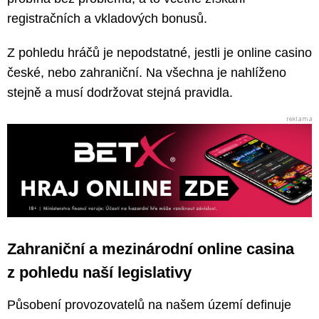
registračních a vkladových bonusů.
Z pohledu hráčů je nepodstatné, jestli je online casino
české, nebo zahraniční. Na všechna je nahlíženo
stejně a musí dodržovat stejná pravidla.
Zahraniční a mezinárodní online casina
z pohledu naší legislativy
Působení provozovatelů na našem území definuje