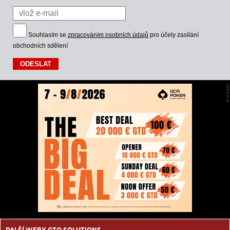
Souhlasím se
zpracováním osobních údajů
pro účely zasílání
obchodních sdělení