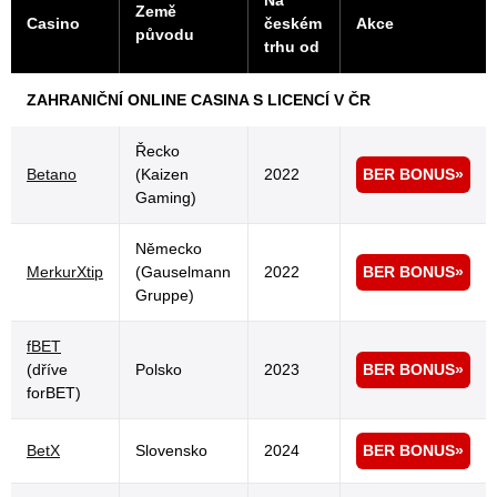
Na
Země
Casino
českém
Akce
původu
trhu od
ZAHRANIČNÍ ONLINE CASINA S LICENCÍ V ČR
Řecko
Betano
(Kaizen
2022
BER BONUS
Gaming)
Německo
MerkurXtip
(Gauselmann
2022
BER BONUS
Gruppe)
fBET
(dříve
Polsko
2023
BER BONUS
forBET)
BetX
Slovensko
2024
BER BONUS