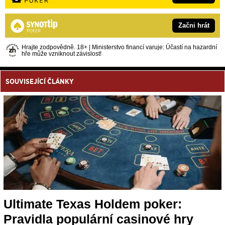
Začni hrát
Hrajte zodpovědně. 18+ | Ministerstvo financí varuje: Účastí na hazardní
hře může vzniknout závislost!
SOUVISEJÍCÍ ČLÁNKY
Ultimate Texas Holdem poker:
Pravidla populární casinové hry