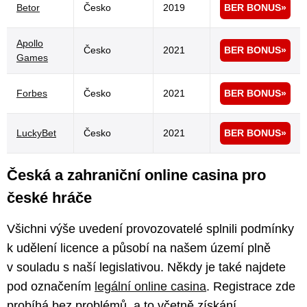
Betor
Česko
2019
BER BONUS
Apollo
Česko
2021
BER BONUS
Games
Forbes
Česko
2021
BER BONUS
LuckyBet
Česko
2021
BER BONUS
Česká a zahraniční online casina pro
české hráče
Všichni výše uvedení provozovatelé splnili podmínky
k udělení licence a působí na našem území plně
v souladu s naší legislativou. Někdy je také najdete
pod označením
legální online casina
. Registrace zde
probíhá bez problémů, a to včetně získání