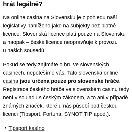
hrát legálně?
Na online casina na Slovensku je z pohledu naší
legislativy nahlíženo jako na subjekty bez platné
licence. Slovenská licence platí pouze na Slovensku
a naopak – česká licence neopravňuje k provozu
u našich sousedů.
Pokud se tedy zajímáte o hru ve slovenských
casinech, nepotěšíme vás. Tato
slovenská online
casina
jsou určena pouze pro slovenské hráče
.
Registrace českého hráče ve slovenském casinu tedy
není v souladu s českým zákonem, a to ani v případě
známých značek, které u nás působí pod českou
licencí (Tipsport, Fortuna, SYNOT TIP apod.).
Tipsport kasíno