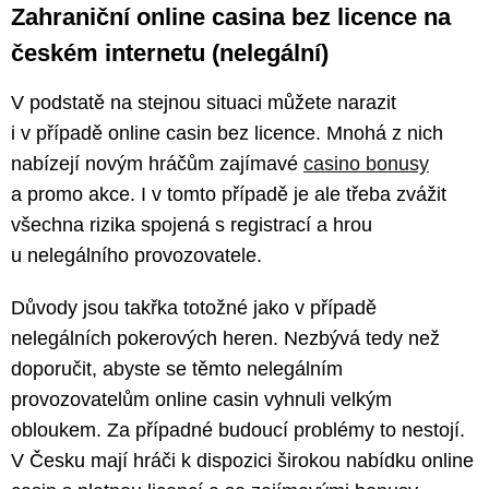
Zahraniční online casina bez licence na
českém internetu (nelegální)
V podstatě na stejnou situaci můžete narazit
i v případě online casin bez licence. Mnohá z nich
nabízejí novým hráčům zajímavé
casino bonusy
a promo akce. I v tomto případě je ale třeba zvážit
všechna rizika spojená s registrací a hrou
u nelegálního provozovatele.
Důvody jsou takřka totožné jako v případě
nelegálních pokerových heren. Nezbývá tedy než
doporučit, abyste se těmto nelegálním
provozovatelům online casin vyhnuli velkým
obloukem. Za případné budoucí problémy to nestojí.
V Česku mají hráči k dispozici širokou nabídku online