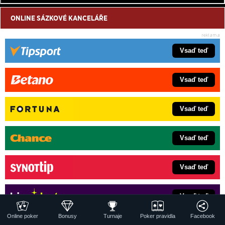
ONLINE SÁZKOVÉ KANCELÁŘE
Vsaď teď
Vsaď teď
Vsaď teď
Vsaď teď
Vsaď teď
Vsaď teď
Online poker
Bonusy
Turnaje
Poker pravidla
Facebook