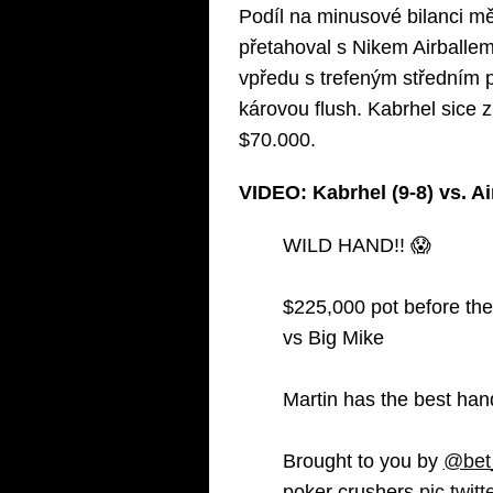
Podíl na minusové bilanci mě
přetahoval s Nikem Airballem
vpředu s trefeným středním pá
károvou flush. Kabrhel sice z
$70.000.
VIDEO: Kabrhel (9-8) vs. Air
WILD HAND!! 😱
$225,000 pot before the 
vs Big Mike
Martin has the best hand
Brought to you by
@bet
poker crushers
pic.twi