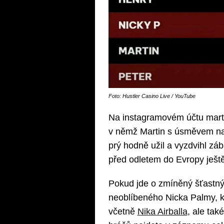
Foto: Hustler Casino Live / YouTube
Na instagramovém účtu marti
v němž Martin s úsměvem na r
prý hodně užil a vyzdvihl zá
před odletem do Evropy ještě
Pokud jde o zmíněný šťastný 
neoblíbeného Nicka Palmy, kt
včetně
Nika Airballa
, ale ta