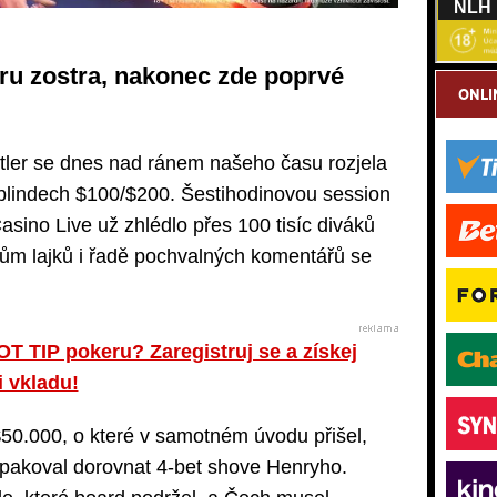
eru zostra, nakonec zde poprvé
ONLI
ler se dnes nad ránem našeho času rozjela
lindech $100/$200. Šestihodinovou session
sino Live už zhlédlo přes 100 tisíc diváků
cům lajků i řadě pochvalných komentářů se
T TIP pokeru? Zaregistruj se a získej
 vkladu!
 $50.000, o které v samotném úvodu přišel,
zpakoval dorovnat 4-bet shove Henryho.