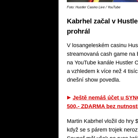
Foto: Hustler Casino Live / YouTube
Kabrhel začal v Hustl
prohrál
V losangeleském casinu Hust
streamovaná cash game na b
na YouTube kanále Hustler Ca
a vzhledem k více než 4 tisí
dnešní show povedla.
Ještě nemáš účet u SYNO
500,- ZDARMA bez nutnosti
Martin Kabrhel vložil do hry
když se s párem trojek nero