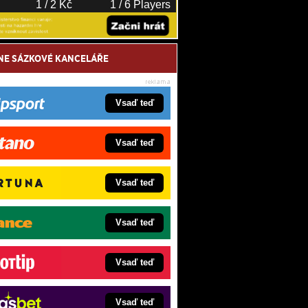
NE SÁZKOVÉ KANCELÁŘE
Vsaď teď
Vsaď teď
Vsaď teď
Vsaď teď
Vsaď teď
Vsaď teď