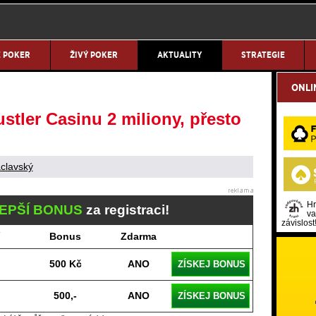
E POKER
ŽIVÝ POKER
AKTUALITY
STRATEGIE
ONLI
stler Casinu 2 miliony, přesto
clavský
Hr
EPŠÍ BONUS
za registraci!
va
závislost
Bonus
Zdarma
500 Kč
ANO
ZÍSKEJ BONUS
500,-
ANO
ZÍSKEJ BONUS