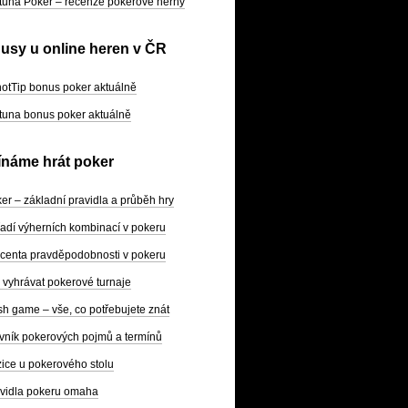
tuna Poker – recenze pokerové herny
usy u online heren v ČR
otTip bonus poker aktuálně
tuna bonus poker aktuálně
ínáme hrát poker
er – základní pravidla a průběh hry
adí výherních kombinací v pokeru
centa pravděpodobnosti v pokeru
 vyhrávat pokerové turnaje
h game – vše, co potřebujete znát
vník pokerových pojmů a termínů
ice u pokerového stolu
vidla pokeru omaha