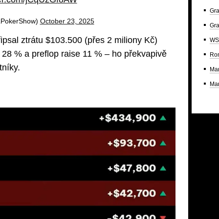
Gra
CLPokerShow)
October 23, 2025
Gra
ipsal ztrátu $103.500 (přes 2 miliony Kč)
WS
P 28 % a preflop raise 11 % – ho překvapivě
Rom
tníky.
Mar
Mar