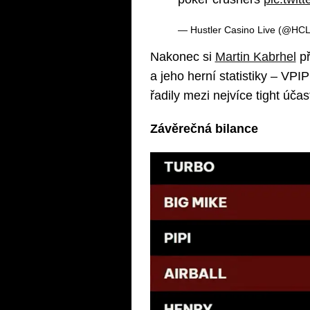
— Hustler Casino Live (@H
Nakonec si
Martin Kabrhel
př
a jeho herní statistiky – VPI
řadily mezi nejvíce tight účas
Závěrečná bilance