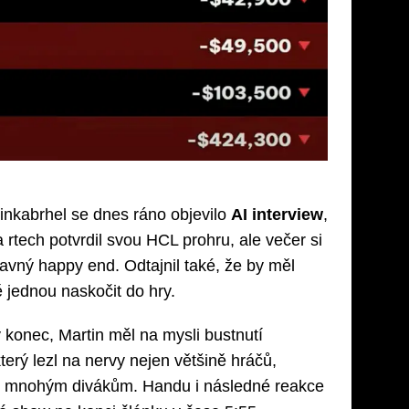
nkabrhel se dnes ráno objevilo
AI interview
,
tech potvrdil svou HCL prohru, ale večer si
bavný happy end. Odtajnil také, že by měl
 jednou naskočit do hry.
konec, Martin měl na mysli bustnutí
erý lezl na nervy nejen většině hráčů,
ké mnohým divákům. Handu i následné reakce