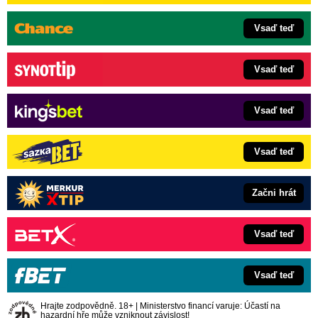
Vsaď teď
Vsaď teď
Vsaď teď
Vsaď teď
Začni hrát
Vsaď teď
Vsaď teď
Hrajte zodpovědně. 18+ | Ministerstvo financí varuje: Účastí na
hazardní hře může vzniknout závislost!