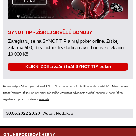
SYNOT TIP - ZÍSKEJ SKVĚLÉ BONUSY
Zaregistruj se na SYNOT TIP a hraj poker online. Získej
zdarma 500,- bez nutnosti vkladu a navíc bonus ke vkladu
10 000 Kč.
KLIKNI ZDE a začni hrát SYNOT TIP poker
Hrajte zodpovědně
a pro zábavu! Zákaz účasti osob mladších 18 let na hazardní hře. Ministerstvo
financí varuje: Účastí na hazardní hře může vzniknout závislost! Využití bonusů je podmíněno
registrací u provozovatele -
více zde
.
30.05.2022 20:20
| Autor:
Redakce
ONLINE POKEROVÉ HERNY