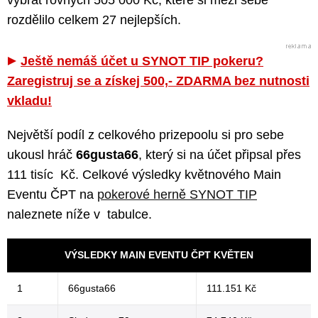
vybrat rovných 505 000 Kč, které si mezi sebe
rozdělilo celkem 27 nejlepších.
Ještě nemáš účet u SYNOT TIP pokeru?
Zaregistruj se a získej 500,- ZDARMA bez nutnosti
vkladu!
Největší podíl z celkového prizepoolu si pro sebe
ukousl hráč
66gusta66
, který si na účet připsal přes
111 tisíc Kč. Celkové výsledky květnového Main
Eventu ČPT na
pokerové herně SYNOT TIP
naleznete níže v tabulce.
VÝSLEDKY MAIN EVENTU ČPT KVĚTEN
1
66gusta66
111.151 Kč