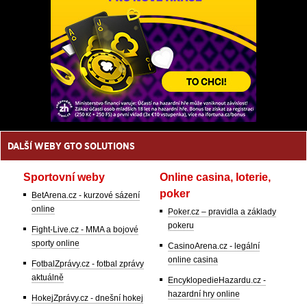
DALŠÍ WEBY GTO SOLUTIONS
Sportovní weby
Online casina, loterie,
poker
BetArena.cz - kurzové sázení
online
Poker.cz – pravidla a základy
pokeru
Fight-Live.cz - MMA a bojové
sporty online
CasinoArena.cz - legální
online casina
FotbalZprávy.cz - fotbal zprávy
aktuálně
EncyklopedieHazardu.cz -
hazardní hry online
HokejZprávy.cz - dnešní hokej