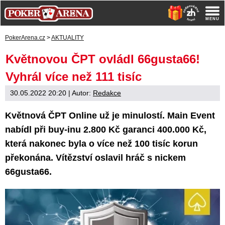
PokerArena.cz
>
AKTUALITY
Květnovou ČPT ovládl 66gusta66!
Vyhrál více než 111 tisíc
30.05.2022 20:20
| Autor:
Redakce
Květnová ČPT Online už je minulostí. Main Event
nabídl při buy-inu 2.800 Kč garanci 400.000 Kč,
která nakonec byla o více než 100 tisíc korun
překonána. Vítězství oslavil hráč s nickem
66gusta66.