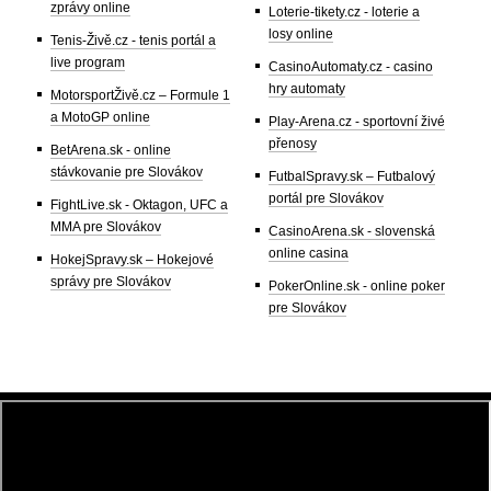
zprávy online
Loterie-tikety.cz - loterie a
losy online
Tenis-Živě.cz - tenis portál a
live program
CasinoAutomaty.cz - casino
hry automaty
MotorsportŽivě.cz – Formule 1
a MotoGP online
Play-Arena.cz - sportovní živé
přenosy
BetArena.sk - online
stávkovanie pre Slovákov
FutbalSpravy.sk – Futbalový
portál pre Slovákov
FightLive.sk - Oktagon, UFC a
MMA pre Slovákov
CasinoArena.sk - slovenská
online casina
HokejSpravy.sk – Hokejové
správy pre Slovákov
PokerOnline.sk - online poker
pre Slovákov