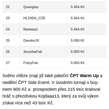
22
Quangtay
5.454 Kč
23
HL1ND4_CZE
5.454 Kč
24
Marketa1
5.454 Kč
25
Dansko19
5.050 Kč
26
SoryVoeFak
5.050 Kč
27
FishyFish
5.050 Kč
Svého vítěze znají již také páteční
ČPT Warm Up
a
nedělní ČPT Side Event. V úvodním turnaji s buy-
inem 900 Kč a prizepoolem přes 215 tisíc kraloval
hráč s přezdívkou Kojdaaa13, který za svůj výkon
získal více než 43 tisíc Kč.