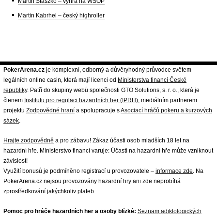
Martin Staszko – výhra na WSOP
Martin Kabrhel – český highroller
PokerArena.cz
je komplexní, odborný a důvěryhodný průvodce světem
legálních online casin, která mají licenci od
Ministerstva financí České
republiky
. Patří do skupiny webů společnosti GTO Solutions, s. r. o., která je
členem
Institutu pro regulaci hazardních her (IPRH)
, mediálním partnerem
projektu
Zodpovědné hraní
a spolupracuje s
Asociací hráčů pokeru a kurzových
sázek
.
Hrajte zodpovědně
a pro zábavu! Zákaz účasti osob mladších 18 let na
hazardní hře. Ministerstvo financí varuje: Účastí na hazardní hře může vzniknout
závislost!
Využití bonusů je podmíněno registrací u provozovatele –
informace zde
. Na
PokerArena.cz nejsou provozovány hazardní hry ani zde neprobíhá
zprostředkování jakýchkoliv plateb.
Pomoc pro hráče hazardních her a osoby blízké:
Seznam adiktologických