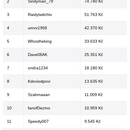
2
Sindyman_79
74.740 Kč
3
Raidytwitchtv
51.763 Kč
4
umvv1958
42.370 Kč
5
Whostheking
33.633 Kč
6
Dave08AK
25.351 Kč
7
ondra1234
18.180 Kč
8
Kdoviodpovi
13.635 Kč
9
Szabmaaan
11.009 Kč
10
fanofDezmo
10.959 Kč
11
Speedy007
9.545 Kč