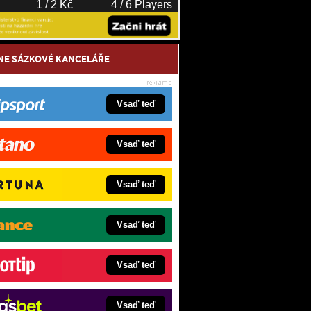
NE SÁZKOVÉ KANCELÁŘE
Vsaď teď
Vsaď teď
Vsaď teď
Vsaď teď
Vsaď teď
Vsaď teď