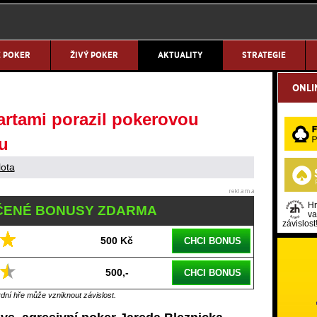
E POKER
ŽIVÝ POKER
AKTUALITY
STRATEGIE
ONLI
artami porazil pokerovou
u
lota
Hr
ENÉ BONUSY ZDARMA
va
závislost
500 Kč
CHCI BONUS
500,-
CHCI BONUS
rdní hře může vzniknout závislost.