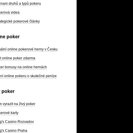
nam druhů a typů pokeru
erová videa
ategické pokerové články
ine poker
ální online pokerové herny v Česku
t online poker zdarma
er bonusy na online hernách
ní online pokeru o skutečné peníze
ý poker
 vyrazit na živý poker
erové karty
g's Casino Rozvadov
g's Casino Praha