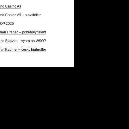
nd Casino Aš
nd Casino Aš – newsletter
OP 2026
an Hrabec – pokerový talent
tin Staszko – výhra na WSOP
tin Kabrhel – český highroller