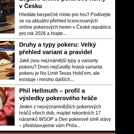
v Česku
Hledáte bezpečné místo pro hru? Podívejte
se na aktuální přehled licencovaných
online pokerových heren v České republice
pro rok 2026 a hrajte...
Druhy a typy pokeru: Velký
přehled variant a pravidel
Jaké jsou nejznámější typy a varianty
pokeru? Dnes nejčastěji hraná varianta
pokeru je No Limit Texas Hold’em, ale
existuje i mnoho dalších...
Phil Hellmuth – profil a
výsledky pokerového hráče
Jeden z nejvýznamnějších pokerových
hráčů všech dob, majitel rekordních 17
náramků WSOP a člen pokerové síně slávy
– představujeme vám Phila...