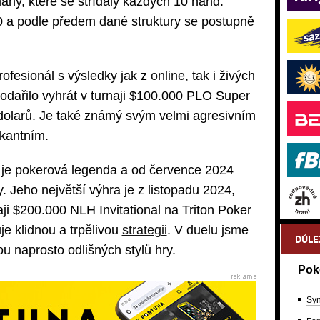
hy, které se střídaly každých 10 hand.
0 a podle předem dané struktury se postupně
rofesionál s výsledky jak z
online
, tak i živých
podařilo vyhrát v turnaji $100.000 PLO Super
 dolarů. Je také známý svým velmi agresivním
skantním.
s je pokerová legenda a od července 2024
. Jeho největší výhra je z listopadu 2024,
aji $200.000 NLH Invitational na Triton Poker
je klidnou a trpělivou
strategii
. V duelu jsme
DŮLE
u naprosto odlišných stylů hry.
Pok
Syn