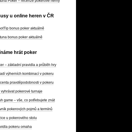
tuna Poker – recenze pokerové herny
usy u online heren v ČR
otTip bonus poker aktuálně
tuna bonus poker aktuálně
ínáme hrát poker
er – základní pravidla a průběh hry
adí výherních kombinací v pokeru
centa pravděpodobnosti v pokeru
 vyhrávat pokerové turnaje
h game – vše, co potřebujete znát
vník pokerových pojmů a termínů
ice u pokerového stolu
vidla pokeru omaha