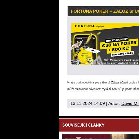
FORTUNA POKER – ZALOŽ SI Ú
Hrajte zodpovědně
a pro zábavu! Zákaz účasti osob mlad
může vzniknout závislost! Využití bonusů je podmíněno
13.11.2024 14:09
| Autor:
David Mi
SOUVISEJÍCÍ ČLÁNKY