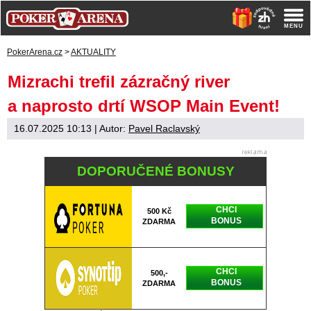
PokerArena.cz
>
AKTUALITY
Mizrachi trefil zázračný river
a naprosto drtí WSOP Main Event!
16.07.2025 10:13
| Autor:
Pavel Raclavský
DOPORUČENÉ BONUSY
CHCI
500 Kč
BONUS
ZDARMA
CHCI
500,-
BONUS
ZDARMA