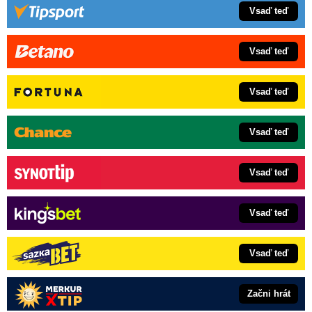
Vsaď teď
Vsaď teď
Vsaď teď
Vsaď teď
Vsaď teď
Vsaď teď
Vsaď teď
Začni hrát