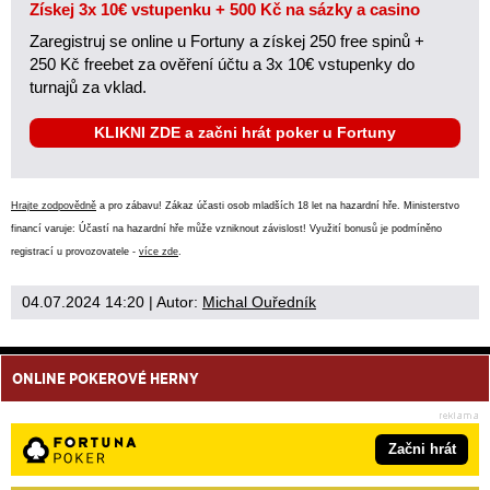
Získej 3x 10€ vstupenku + 500 Kč na sázky a casino
Zaregistruj se online u Fortuny a získej 250 free spinů +
250 Kč freebet za ověření účtu a 3x 10€ vstupenky do
turnajů za vklad.
KLIKNI ZDE a začni hrát poker u Fortuny
Hrajte zodpovědně
a pro zábavu! Zákaz účasti osob mladších 18 let na hazardní hře. Ministerstvo
financí varuje: Účastí na hazardní hře může vzniknout závislost! Využití bonusů je podmíněno
registrací u provozovatele -
více zde
.
04.07.2024 14:20
| Autor:
Michal Ouředník
ONLINE POKEROVÉ HERNY
Začni hrát