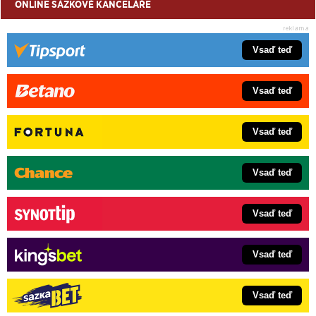
ONLINE SÁZKOVÉ KANCELÁŘE
Vsaď teď
Vsaď teď
Vsaď teď
Vsaď teď
Vsaď teď
Vsaď teď
Vsaď teď