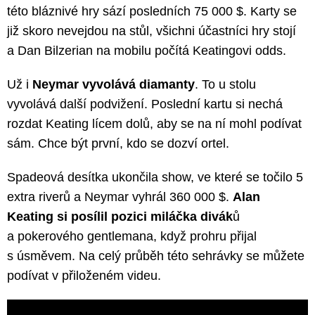
této bláznivé hry sází posledních 75 000 $. Karty se
již skoro nevejdou na stůl, všichni účastníci hry stojí
a Dan Bilzerian na mobilu počítá Keatingovi odds.
Už i
Neymar vyvolává diamanty
. To u stolu
vyvolává další podvižení. Poslední kartu si nechá
rozdat Keating lícem dolů, aby se na ní mohl podívat
sám. Chce být první, kdo se dozví ortel.
Spadeová desítka ukončila show, ve které se točilo 5
extra riverů a Neymar vyhrál 360 000 $.
Alan
Keating si posílil pozici miláčka divák
ů
a pokerového gentlemana, když prohru přijal
s úsměvem. Na celý průběh této sehrávky se můžete
podívat v přiloženém videu.