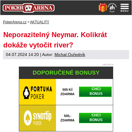
PokerArena.cz
>
AKTUALITY
Neporazitelný Neymar. Kolikrát
dokáže vytočit river?
04.07.2024 14:20
| Autor:
Michal Ouředník
DOPORUČENÉ BONUSY
CHCI
500 Kč
BONUS
ZDARMA
CHCI
500,-
BONUS
ZDARMA