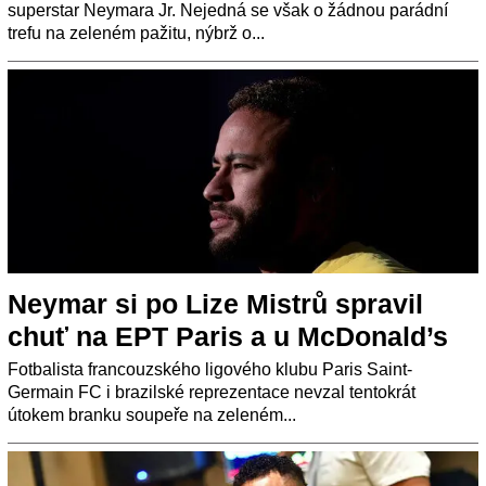
superstar Neymara Jr. Nejedná se však o žádnou parádní
trefu na zeleném pažitu, nýbrž o...
Neymar si po Lize Mistrů spravil
chuť na EPT Paris a u McDonald’s
Fotbalista francouzského ligového klubu Paris Saint-
Germain FC i brazilské reprezentace nevzal tentokrát
útokem branku soupeře na zeleném...