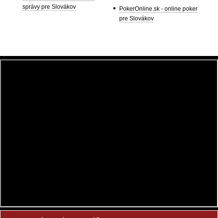
správy pre Slovákov
PokerOnline.sk - online poker
pre Slovákov