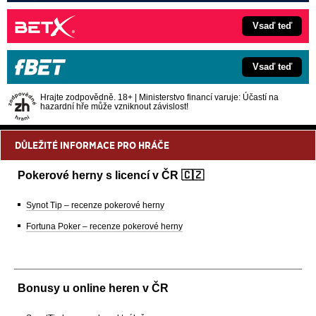
Vsaď teď
Vsaď teď
Hrajte zodpovědně. 18+ | Ministerstvo financí varuje: Účastí na
hazardní hře může vzniknout závislost!
DŮLEŽITÉ INFORMACE PRO HRÁČE
Pokerové herny s licencí v ČR 🇨🇿
Synot Tip – recenze pokerové herny
Fortuna Poker – recenze pokerové herny
Bonusy u online heren v ČR