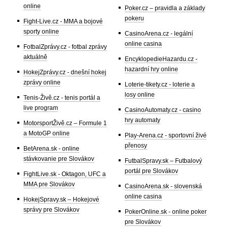
online
Poker.cz – pravidla a základy
pokeru
Fight-Live.cz - MMA a bojové
sporty online
CasinoArena.cz - legální
online casina
FotbalZprávy.cz - fotbal zprávy
aktuálně
EncyklopedieHazardu.cz -
hazardní hry online
HokejZprávy.cz - dnešní hokej
zprávy online
Loterie-tikety.cz - loterie a
losy online
Tenis-Živě.cz - tenis portál a
live program
CasinoAutomaty.cz - casino
hry automaty
MotorsportŽivě.cz – Formule 1
a MotoGP online
Play-Arena.cz - sportovní živé
přenosy
BetArena.sk - online
stávkovanie pre Slovákov
FutbalSpravy.sk – Futbalový
portál pre Slovákov
FightLive.sk - Oktagon, UFC a
MMA pre Slovákov
CasinoArena.sk - slovenská
online casina
HokejSpravy.sk – Hokejové
správy pre Slovákov
PokerOnline.sk - online poker
pre Slovákov