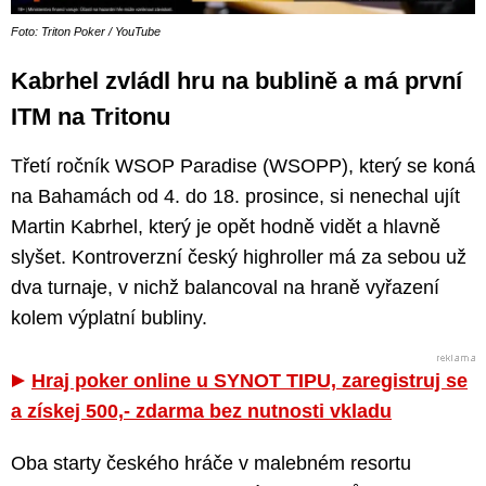
Foto: Triton Poker / YouTube
Kabrhel zvládl hru na bublině a má první
ITM na Tritonu
Třetí ročník WSOP Paradise (WSOPP), který se koná
na Bahamách od 4. do 18. prosince, si nenechal ujít
Martin Kabrhel, který je opět hodně vidět a hlavně
slyšet. Kontroverzní český highroller má za sebou už
dva turnaje, v nichž balancoval na hraně vyřazení
kolem výplatní bubliny.
Hraj poker online u SYNOT TIPU, zaregistruj se
a získej 500,- zdarma bez nutnosti vkladu
Oba starty českého hráče v malebném resortu