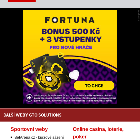
DALŠÍ WEBY GTO SOLUTIONS
Sportovní weby
Online casina, loterie,
poker
BetArena.cz - kurzové sázení