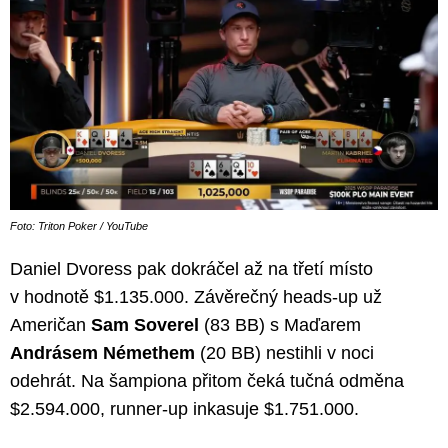
Foto: Triton Poker / YouTube
Daniel Dvoress pak dokráčel až na třetí místo
v hodnotě $1.135.000. Závěrečný heads-up už
Američan
Sam Soverel
(83 BB) s Maďarem
Andrásem Némethem
(20 BB) nestihli v noci
odehrát. Na šampiona přitom čeká tučná odměna
$2.594.000, runner-up inkasuje $1.751.000.