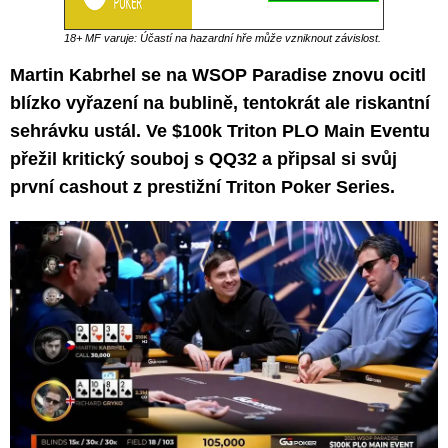
18+ MF varuje: Účastí na hazardní hře může vzniknout závislost.
Martin Kabrhel se na WSOP Paradise znovu ocitl
blízko vyřazení na bublině, tentokrát ale riskantní
sehrávku ustál. Ve $100k Triton PLO Main Eventu
přežil kritický souboj s QQ32 a připsal si svůj
první cashout z prestižní Triton Poker Series.