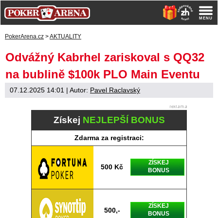
PokerArena.cz
>
AKTUALITY
Odvážný Kabrhel zariskoval s QQ32
na bublině $100k PLO Main Eventu
07.12.2025 14:01
| Autor:
Pavel Raclavský
Získej
NEJLEPŠÍ BONUS
Zdarma za registraci:
ZÍSKEJ
500 Kč
BONUS
ZÍSKEJ
500,-
BONUS