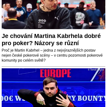
Je chování Martina Kabrhela dobré
pro poker? Názory se různí
Proč je Martin Kabrhel – jedna z nejvýraznějších postav
nejen české pokerové scény – v centru pozornosti pokerové
komunity po celém světě?