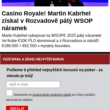
Casino Royale! Martin Kabrhel
získal v Rozvadově pátý WSOP
náramek
Martin Kabrhel vybojoval na WSOPE 2025 pátý náramek!
Ve finále €10K PLO dominoval a z Rozvadova si odváží
€188.500 + €62.500 v mystery bounties.
VLOŽ EMAIL A ZÍSKEJ NEJVYŠŠÍ BONUS
Pošleme ti přehled nejvyšších bonusů na poker - za
minutu je tvůj!
Souhlasím se
zpracováním osobních údajů
pro účely zasílání
obchodních sdělení