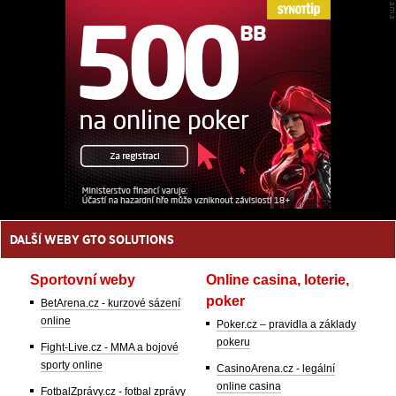
DALŠÍ WEBY GTO SOLUTIONS
Sportovní weby
Online casina, loterie,
poker
BetArena.cz - kurzové sázení
online
Poker.cz – pravidla a základy
pokeru
Fight-Live.cz - MMA a bojové
sporty online
CasinoArena.cz - legální
online casina
FotbalZprávy.cz - fotbal zprávy