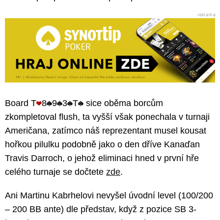
Board T
8
9
3
T
sice oběma borcům
zkompletoval flush, ta vyšší však ponechala v turnaji
Američana, zatímco náš reprezentant musel kousat
hořkou pilulku podobně jako o den dříve Kanaďan
Travis Darroch, o jehož eliminaci hned v první hře
celého turnaje se dočtete
zde
.
Ani Martinu Kabrhelovi nevyšel úvodní level (100/200
– 200 BB ante) dle představ, když z pozice SB 3-