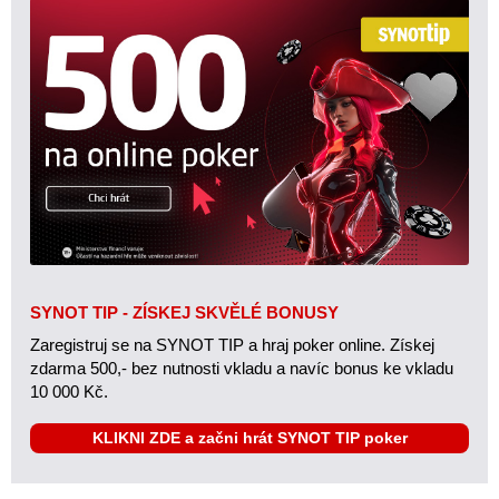
SYNOT TIP - ZÍSKEJ SKVĚLÉ BONUSY
Zaregistruj se na SYNOT TIP a hraj poker online. Získej
zdarma 500,- bez nutnosti vkladu a navíc bonus ke vkladu
10 000 Kč.
KLIKNI ZDE a začni hrát SYNOT TIP poker