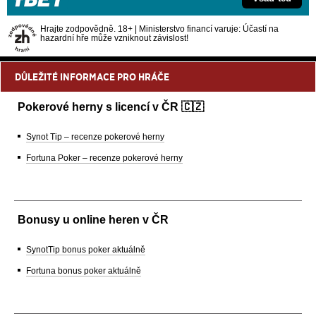
Hrajte zodpovědně. 18+ | Ministerstvo financí varuje: Účastí na
hazardní hře může vzniknout závislost!
DŮLEŽITÉ INFORMACE PRO HRÁČE
Pokerové herny s licencí v ČR 🇨🇿
Synot Tip – recenze pokerové herny
Fortuna Poker – recenze pokerové herny
Bonusy u online heren v ČR
SynotTip bonus poker aktuálně
Fortuna bonus poker aktuálně