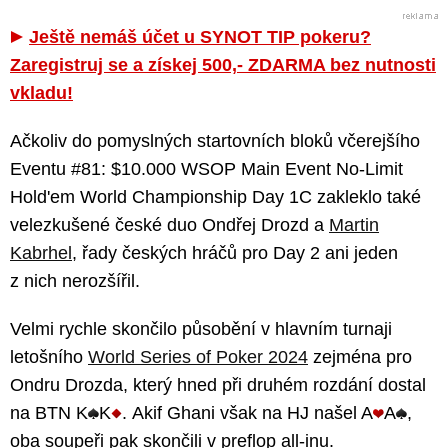
Ještě nemáš účet u SYNOT TIP pokeru?
Zaregistruj se a získej 500,- ZDARMA bez nutnosti
vkladu!
Ačkoliv do pomyslných startovních bloků včerejšího
Eventu #81: $10.000 WSOP Main Event No-Limit
Hold'em World Championship Day 1C zakleklo také
velezkušené české duo Ondřej Drozd a
Martin
Kabrhel
, řady českých hráčů pro Day 2 ani jeden
z nich nerozšířil.
Velmi rychle skončilo působění v hlavním turnaji
letošního
World Series of Poker 2024
zejména pro
Ondru Drozda, který hned při druhém rozdání dostal
na BTN K
K
. Akif Ghani však na HJ našel A
A
,
oba soupeři pak skončili v preflop all-inu.