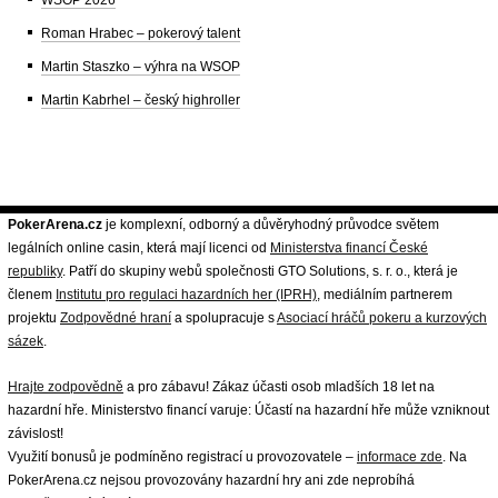
WSOP 2026
Roman Hrabec – pokerový talent
Martin Staszko – výhra na WSOP
Martin Kabrhel – český highroller
PokerArena.cz
je komplexní, odborný a důvěryhodný průvodce světem
legálních online casin, která mají licenci od
Ministerstva financí České
republiky
. Patří do skupiny webů společnosti GTO Solutions, s. r. o., která je
členem
Institutu pro regulaci hazardních her (IPRH)
, mediálním partnerem
projektu
Zodpovědné hraní
a spolupracuje s
Asociací hráčů pokeru a kurzových
sázek
.
Hrajte zodpovědně
a pro zábavu! Zákaz účasti osob mladších 18 let na
hazardní hře. Ministerstvo financí varuje: Účastí na hazardní hře může vzniknout
závislost!
Využití bonusů je podmíněno registrací u provozovatele –
informace zde
. Na
PokerArena.cz nejsou provozovány hazardní hry ani zde neprobíhá