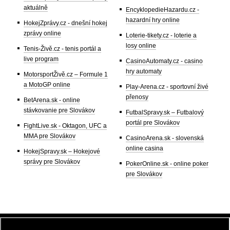
aktuálně
EncyklopedieHazardu.cz -
hazardní hry online
HokejZprávy.cz - dnešní hokej
zprávy online
Loterie-tikety.cz - loterie a
losy online
Tenis-Živě.cz - tenis portál a
live program
CasinoAutomaty.cz - casino
hry automaty
MotorsportŽivě.cz – Formule 1
a MotoGP online
Play-Arena.cz - sportovní živé
přenosy
BetArena.sk - online
stávkovanie pre Slovákov
FutbalSpravy.sk – Futbalový
portál pre Slovákov
FightLive.sk - Oktagon, UFC a
MMA pre Slovákov
CasinoArena.sk - slovenská
online casina
HokejSpravy.sk – Hokejové
správy pre Slovákov
PokerOnline.sk - online poker
pre Slovákov