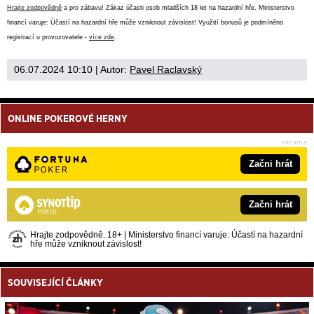
Hrajte zodpovědně
a pro zábavu! Zákaz účasti osob mladších 18 let na hazardní hře. Ministerstvo
financí varuje: Účastí na hazardní hře může vzniknout závislost! Využití bonusů je podmíněno
registrací u provozovatele -
více zde
.
06.07.2024 10:10
| Autor:
Pavel Raclavský
ONLINE POKEROVÉ HERNY
Začni hrát
Začni hrát
Hrajte zodpovědně. 18+ | Ministerstvo financí varuje: Účastí na hazardní
hře může vzniknout závislost!
SOUVISEJÍCÍ ČLÁNKY