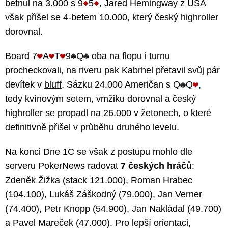
betnul na 3.000 s 9
5
, Jared Hemingway z USA
však přišel se 4-betem 10.000, který český highroller
dorovnal.
Board 7
A
T
9
Q
oba na flopu i turnu
procheckovali, na riveru pak Kabrhel přetavil svůj pár
devítek v
bluff
. Sázku 24.000 Američan s Q
Q
,
tedy kvínovým setem, vmžiku dorovnal a český
highroller se propadl na 26.000 v žetonech, o které
definitivně přišel v průběhu druhého levelu.
Na konci Dne 1C se však z postupu mohlo dle
serveru PokerNews radovat
7 českých hráčů
:
Zdeněk Žižka (stack 121.000), Roman Hrabec
(104.100), Lukáš Záškodný (79.000), Jan Verner
(74.400), Petr Knopp (54.900), Jan Nakládal (49.700)
a Pavel Mareček (47.000). Pro lepší orientaci,