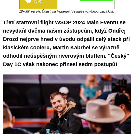
18+ MF varuje: Účastí na hazardní hře může vzniknout závislost.
Třetí startovní flight WSOP 2024 Main Eventu se
nevydařil dvěma našim zástupcům, když Ondřej
Drozd nejprve hned v úvodu odpálil celý stack při
klasickém cooleru, Martin Kabrhel se výrazně
odhodil neúspěšným riverovým bluffem. "Český"
Day 1C však nakonec přinesl sedm postupů!