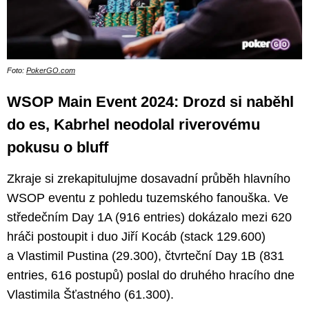
Foto:
PokerGO.com
WSOP Main Event 2024: Drozd si naběhl
do es, Kabrhel neodolal riverovému
pokusu o bluff
Zkraje si zrekapitulujme dosavadní průběh hlavního
WSOP eventu z pohledu tuzemského fanouška. Ve
středečním Day 1A (916 entries) dokázalo mezi 620
hráči postoupit i duo Jiří Kocáb (stack 129.600)
a Vlastimil Pustina (29.300), čtvrteční Day 1B (831
entries, 616 postupů) poslal do druhého hracího dne
Vlastimila Šťastného (61.300).