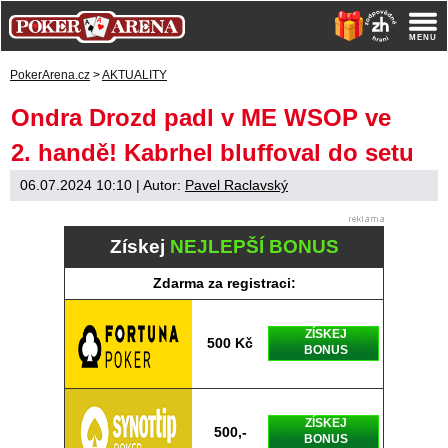
PokerArena.cz
>
AKTUALITY
Ondra Drozd padl v ME WSOP ve
2. handě! Kabrhel bluffoval do setu
06.07.2024 10:10
| Autor:
Pavel Raclavský
Získej
NEJLEPŠÍ BONUS
Zdarma za registraci:
ZÍSKEJ
500 Kč
BONUS
ZÍSKEJ
500,-
BONUS