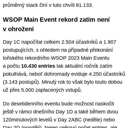
průměrný stack činí v tuto chvíli 81.133.
WSOP Main Event rekord zatím není
v ohrožení
Day 1C napočítal celkem 2.504 účastníků a 1.907
postupujících, s ohledem na případné překonání
loňského rekordního WSOP 2023 Main Eventu
a počtu
10.430 entries
tak aktuální ročník zatím
pokulhává, neboť dohromady eviduje 4.250 účastníků
(3.143 postupů). Minulý rok to však bylo touto dobou
už přes 5.000 zaplacených vstupů.
Do desetidenního eventu bude možnost naskočit
ještě v rámci dnešního Day 1D a také během dvou
120minutových levelů v Day 2ABC (neděle) nebo
Day 2D (pondělí). Nejen celkový počet entries, ale