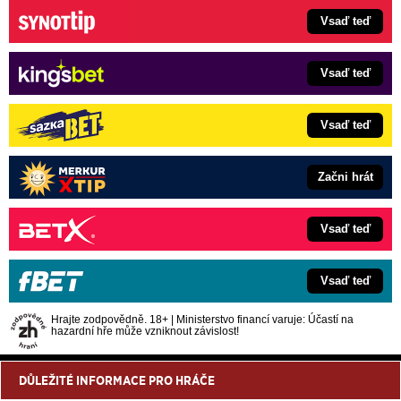
Vsaď teď
Vsaď teď
Vsaď teď
Začni hrát
Vsaď teď
Vsaď teď
Hrajte zodpovědně. 18+ | Ministerstvo financí varuje: Účastí na
hazardní hře může vzniknout závislost!
DŮLEŽITÉ INFORMACE PRO HRÁČE