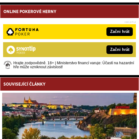
ONLINE POKEROVÉ HERNY
Začni hrát
Začni hrát
Hrajte zodpovědně. 18+ | Ministerstvo financí varuje: Účastí na hazardní
hře může vzniknout závislost!
SOUVISEJÍCÍ ČLÁNKY