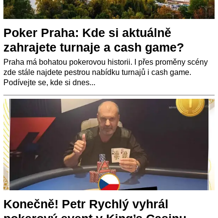
Poker Praha: Kde si aktuálně
zahrajete turnaje a cash game?
Praha má bohatou pokerovou historii. I přes proměny scény
zde stále najdete pestrou nabídku turnajů i cash game.
Podívejte se, kde si dnes...
Konečně! Petr Rychlý vyhrál