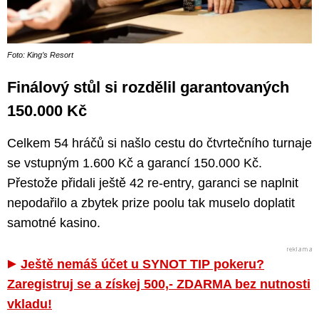
Foto: King’s Resort
Finálový stůl si rozdělil garantovaných
150.000 Kč
Celkem 54 hráčů si našlo cestu do čtvrtečního turnaje
se vstupným 1.600 Kč a garancí 150.000 Kč.
Přestože přidali ještě 42 re-entry, garanci se naplnit
nepodařilo a zbytek prize poolu tak muselo doplatit
samotné kasino.
Ještě nemáš účet u SYNOT TIP pokeru?
Zaregistruj se a získej 500,- ZDARMA bez nutnosti
vkladu!