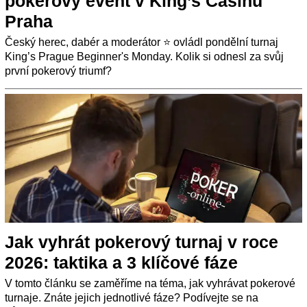
pokerový event v King’s Casinu
Praha
Český herec, dabér a moderátor ⭐ ovládl pondělní turnaj
King’s Prague Beginner's Monday. Kolik si odnesl za svůj
první pokerový triumf?
Jak vyhrát pokerový turnaj v roce
2026: taktika a 3 klíčové fáze
V tomto článku se zaměříme na téma, jak vyhrávat pokerové
turnaje. Znáte jejich jednotlivé fáze? Podívejte se na