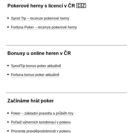
Pokerové herny s licencí v ČR 🇨🇿
Synot Tip – recenze pokerové herny
Fortuna Poker – recenze pokerové herny
Bonusy u online heren v ČR
SynotTip bonus poker aktuálně
Fortuna bonus poker aktuálně
Začínáme hrát poker
Poker – základní pravidla a průběh hry
Pořadí výherních kombinací v pokeru
Procenta pravděpodobnosti v pokeru