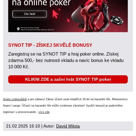
SYNOT TIP - ZÍSKEJ SKVĚLÉ BONUSY
Zaregistruj se na SYNOT TIP a hraj poker online. Získej
zdarma 500,- bez nutnosti vkladu a navíc bonus ke vkladu
10 000 Kč.
KLIKNI ZDE a začni hrát SYNOT TIP poker
Hrajte zodpovědně
a pro zábavu! Zákaz účasti osob mladších 18 let na hazardní hře. Ministerstvo
financí varuje: Účastí na hazardní hře může vzniknout závislost! Využití bonusů je podmíněno
registrací u provozovatele -
více zde
.
21.02.2025 16:10
| Autor:
David Milota