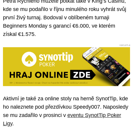
Petra Rychlého můžete potkat také v King’s Casinu,
kde se mu podařilo v říjnu minulého roku vyhrát svůj
první živý turnaj. Bodoval v oblíbeném turnaji
Beginners Monday s garancí €6.000, ve kterém
získal €1.575.
Aktivní je také za online stoly na herně SynotTip, kde
ho naleznete pod přezdívkou Speedy007. Naposledy
se mu zadařilo v prosinci v
eventu SynotTip Poker
Ligy
.