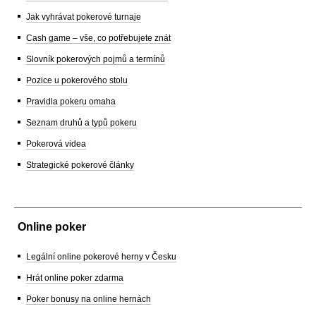
Jak vyhrávat pokerové turnaje
Cash game – vše, co potřebujete znát
Slovník pokerových pojmů a termínů
Pozice u pokerového stolu
Pravidla pokeru omaha
Seznam druhů a typů pokeru
Pokerová videa
Strategické pokerové články
Online poker
Legální online pokerové herny v Česku
Hrát online poker zdarma
Poker bonusy na online hernách