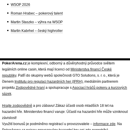
WSOP 2026
Roman Hrabec – pokerový talent
Martin Staszko – výhra na WSOP
Martin Kabrhel – český highroller
PokerArena.cz
je komplexní, odborný a důvěryhodný průvodce světem
legálních online casin, která mají licenci od
Ministerstva financí České
republiky
. Patří do skupiny webů společnosti GTO Solutions, s. r. o., která je
členem
Institutu pro regulaci hazardních her (IPRH)
, mediálním partnerem
projektu
Zodpovědné hraní
a spolupracuje s
Asociací hráčů pokeru a kurzových
sázek
.
Hrajte zodpovědně
a pro zábavu! Zákaz účasti osob mladších 18 let na
hazardní hře. Ministerstvo financí varuje: Účastí na hazardní hře může vzniknout
závislost!
Využití bonusů je podmíněno registrací u provozovatele –
informace zde
. Na
PokerArena.cz nejsou provozovány hazardní hry ani zde neprobíhá