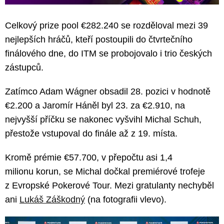
Celkový prize pool €282.240 se rozděloval mezi 39
nejlepších hráčů, kteří postoupili do čtvrtečního
finálového dne, do ITM se probojovalo i trio českých
zástupců.
Zatímco Adam Wágner obsadil 28. pozici v hodnotě
€2.200 a Jaromír Háněl byl 23. za €2.910, na
nejvyšší příčku se nakonec vyšvihl Michal Schuh,
přestože vstupoval do finále až z 19. místa.
Kromě prémie €57.700, v přepočtu asi 1,4
milionu korun, se Michal dočkal premiérové trofeje
z Evropské Pokerové Tour. Mezi gratulanty nechyběl
ani
Lukáš Záškodný
(na fotografii vlevo).