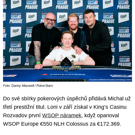
Foto: Danny Maxwell / PokerStars
Do své sbírky pokerových úspěchů přidává Michal už
třetí prestižní titul. Loni v září získal v King’s Casinu
Rozvadov první
WSOP náramek
, když opanoval
WSOP Europe €550 NLH Colossus za €172.369.