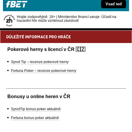
Vsaď teď
Hrajte zodpovědně. 18+ | Ministerstvo financí varuje: Účastí na
hazardní hře může vzniknout závislost!
DŮLEŽITÉ INFORMACE PRO HRÁČE
Pokerové herny s licencí v ČR 🇨🇿
Synot Tip – recenze pokerové herny
Fortuna Poker – recenze pokerové herny
Bonusy u online heren v ČR
SynotTip bonus poker aktuálně
Fortuna bonus poker aktuálně