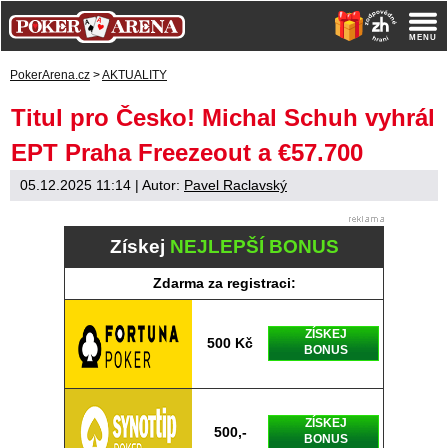
PokerArena.cz
>
AKTUALITY
Titul pro Česko! Michal Schuh vyhrál
EPT Praha Freezeout a €57.700
05.12.2025 11:14
| Autor:
Pavel Raclavský
Získej
NEJLEPŠÍ BONUS
Zdarma za registraci:
ZÍSKEJ
500 Kč
BONUS
ZÍSKEJ
500,-
BONUS