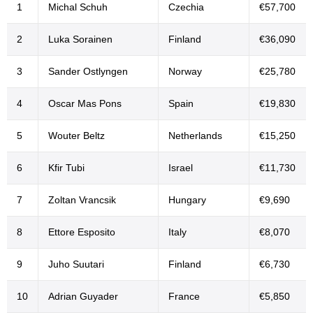
1
Michal Schuh
Czechia
€57,700
2
Luka Sorainen
Finland
€36,090
3
Sander Ostlyngen
Norway
€25,780
4
Oscar Mas Pons
Spain
€19,830
5
Wouter Beltz
Netherlands
€15,250
6
Kfir Tubi
Israel
€11,730
7
Zoltan Vrancsik
Hungary
€9,690
8
Ettore Esposito
Italy
€8,070
9
Juho Suutari
Finland
€6,730
10
Adrian Guyader
France
€5,850