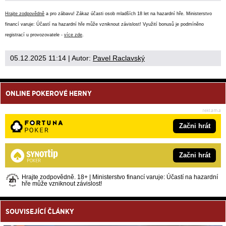
Hrajte zodpovědně
a pro zábavu! Zákaz účasti osob mladších 18 let na hazardní hře. Ministerstvo
financí varuje: Účastí na hazardní hře může vzniknout závislost! Využití bonusů je podmíněno
registrací u provozovatele -
více zde
.
05.12.2025 11:14
| Autor:
Pavel Raclavský
ONLINE POKEROVÉ HERNY
Začni hrát
Začni hrát
Hrajte zodpovědně. 18+ | Ministerstvo financí varuje: Účastí na hazardní
hře může vzniknout závislost!
SOUVISEJÍCÍ ČLÁNKY