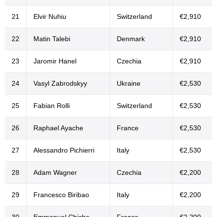
21
Elvir Nuhiu
Switzerland
€2,910
22
Matin Talebi
Denmark
€2,910
23
Jaromir Hanel
Czechia
€2,910
24
Vasyl Zabrodskyy
Ukraine
€2,530
25
Fabian Rolli
Switzerland
€2,530
26
Raphael Ayache
France
€2,530
27
Alessandro Pichierri
Italy
€2,530
28
Adam Wagner
Czechia
€2,200
29
Francesco Biribao
Italy
€2,200
30
Emmanuel Chiche
France
€2,200