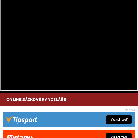
ONLINE SÁZKOVÉ KANCELÁŘE
Vsaď teď
Vsaď teď