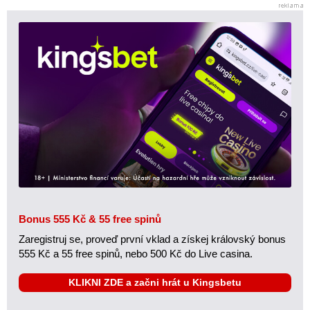
Bonus 555 Kč & 55 free spinů
Zaregistruj se, proveď první vklad a získej královský bonus
555 Kč a 55 free spinů, nebo 500 Kč do Live casina.
KLIKNI ZDE a začni hrát u Kingsbetu