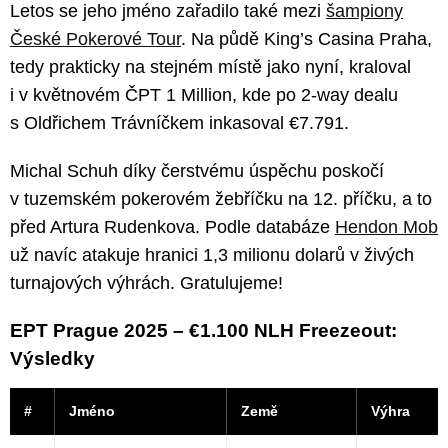
Letos se jeho jméno zařadilo také mezi
šampiony
České Pokerové Tour
. Na půdě King’s Casina Praha,
tedy prakticky na stejném místě jako nyní, kraloval
i v květnovém ČPT 1 Million, kde po 2-way dealu
s Oldřichem Trávníčkem inkasoval €7.791.
Michal Schuh díky čerstvému úspěchu poskočí
v tuzemském pokerovém žebříčku na 12. příčku, a to
před Artura Rudenkova. Podle databáze
Hendon Mob
už navíc atakuje hranici 1,3 milionu dolarů v živých
turnajových výhrách. Gratulujeme!
EPT Prague 2025 – €1.100 NLH Freezeout:
Výsledky
#
Jméno
Země
Výhra