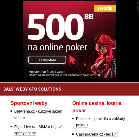
DALŠÍ WEBY GTO SOLUTIONS
Sportovní weby
Online casina, loterie,
poker
BetArena.cz - kurzové sázení
online
Poker.cz – pravidla a základy
pokeru
Fight-Live.cz - MMA a bojové
sporty online
CasinoArena.cz - legální