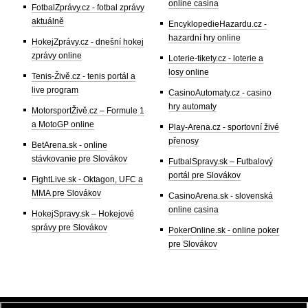
online casina
FotbalZprávy.cz - fotbal zprávy
aktuálně
EncyklopedieHazardu.cz -
hazardní hry online
HokejZprávy.cz - dnešní hokej
zprávy online
Loterie-tikety.cz - loterie a
losy online
Tenis-Živě.cz - tenis portál a
live program
CasinoAutomaty.cz - casino
hry automaty
MotorsportŽivě.cz – Formule 1
a MotoGP online
Play-Arena.cz - sportovní živé
přenosy
BetArena.sk - online
stávkovanie pre Slovákov
FutbalSpravy.sk – Futbalový
portál pre Slovákov
FightLive.sk - Oktagon, UFC a
MMA pre Slovákov
CasinoArena.sk - slovenská
online casina
HokejSpravy.sk – Hokejové
správy pre Slovákov
PokerOnline.sk - online poker
pre Slovákov