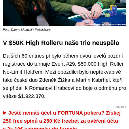
Foto: Danny Maxwell / PokerStars
V $50K High Rolleru naše trio neuspělo
Dalších 60 entries přibylo během dvou levelů pozdní
registrace do turnaje Event #29: $50.000 High Roller
No-Limit Hold'em. Mezi opozdilci bylo nepřekvapivě
také české duo Zdeněk Žižka a Martin Kabrhel, kteří
se přidali k Romanovi Hrabcovi do boje o odměnu pro
vítěze $1.922.870.
Ještě nemáš účet u FORTUNA pokeru? Získej
250 free spinů a 250 Kč freebet za ověření účtu
a 3x 10€ vstupenku do turnaje