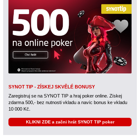
SYNOT TIP - ZÍSKEJ SKVĚLÉ BONUSY
Zaregistruj se na SYNOT TIP a hraj poker online. Získej
zdarma 500,- bez nutnosti vkladu a navíc bonus ke vkladu
10 000 Kč.
KLIKNI ZDE a začni hrát SYNOT TIP poker