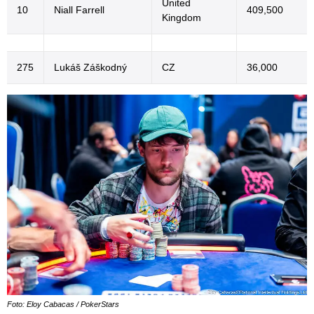
United
10
Niall Farrell
409,500
Kingdom
275
Lukáš Záškodný
CZ
36,000
Foto: Eloy Cabacas / PokerStars