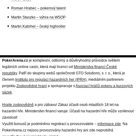
Roman Hrabec – pokerový talent
Martin Staszko – výhra na WSOP
Martin Kabrhel – český highroller
PokerArena.cz
je komplexní, odborný a důvěryhodný průvodce světem
legálních online casin, která mají licenci od
Ministerstva financí České
republiky
. Patří do skupiny webů společnosti GTO Solutions, s. r. o., která je
členem
Institutu pro regulaci hazardních her (IPRH)
, mediálním partnerem
projektu
Zodpovědné hraní
a spolupracuje s
Asociací hráčů pokeru a kurzových
sázek
.
Hrajte zodpovědně
a pro zábavu! Zákaz účasti osob mladších 18 let na
hazardní hře. Ministerstvo financí varuje: Účastí na hazardní hře může vzniknout
závislost!
Využití bonusů je podmíněno registrací u provozovatele –
informace zde
. Na
PokerArena.cz nejsou provozovány hazardní hry ani zde neprobíhá