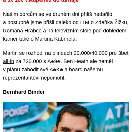
Našim borcům se ve druhém dni příliš nedařilo
a postupně jsme přišli daleko od ITM o Zdeňka Žižku,
Romana Hrabce a na televizním stole pod dohledem
kamer také o
Martina Kabrhela
.
Martin se rozhodl na blindech 20.000/40.000 pro 3bet
all-in
za 720.000 s A
9
, Ben Heath ale neměl
v plánu zahodit své A
K
a board našemu
reprezentantovi nepomohl.
Bernhard Binder