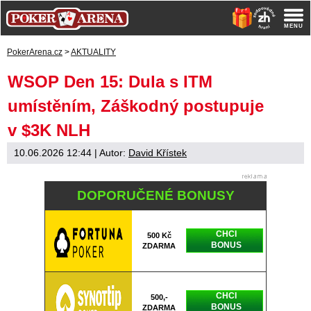
PokerArena.cz
>
AKTUALITY
WSOP Den 15: Dula s ITM
umístěním, Záškodný postupuje
v $3K NLH
10.06.2026 12:44
| Autor:
David Křístek
DOPORUČENÉ BONUSY
CHCI
500 Kč
BONUS
ZDARMA
CHCI
500,-
BONUS
ZDARMA