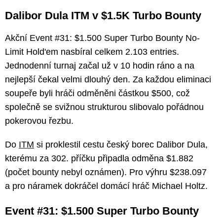
Dalibor Dula ITM v $1.5K Turbo Bounty
Akční Event #31: $1.500 Super Turbo Bounty No-
Limit Hold'em nasbíral celkem 2.103 entries.
Jednodenní turnaj začal už v 10 hodin ráno a na
nejlepší čekal velmi dlouhý den. Za každou eliminaci
soupeře byli hráči odměněni částkou $500, což
společně se svižnou strukturou slibovalo pořádnou
pokerovou řezbu.
Do
ITM
si proklestil cestu český borec Dalibor Dula,
kterému za 302. příčku připadla odměna $1.882
(počet bounty nebyl oznámen). Pro výhru $238.097
a pro náramek dokráčel domácí hráč Michael Holtz.
Event #31: $1.500 Super Turbo Bounty