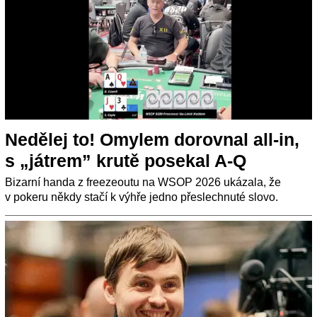
Nedělej to! Omylem dorovnal all-in,
s „játrem” krutě posekal A-Q
Bizarní handa z freezeoutu na WSOP 2026 ukázala, že
v pokeru někdy stačí k výhře jedno přeslechnuté slovo.