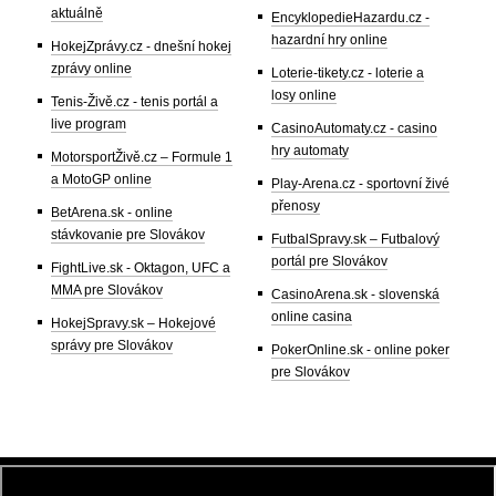
aktuálně
EncyklopedieHazardu.cz -
hazardní hry online
HokejZprávy.cz - dnešní hokej
zprávy online
Loterie-tikety.cz - loterie a
losy online
Tenis-Živě.cz - tenis portál a
live program
CasinoAutomaty.cz - casino
hry automaty
MotorsportŽivě.cz – Formule 1
a MotoGP online
Play-Arena.cz - sportovní živé
přenosy
BetArena.sk - online
stávkovanie pre Slovákov
FutbalSpravy.sk – Futbalový
portál pre Slovákov
FightLive.sk - Oktagon, UFC a
MMA pre Slovákov
CasinoArena.sk - slovenská
online casina
HokejSpravy.sk – Hokejové
správy pre Slovákov
PokerOnline.sk - online poker
pre Slovákov