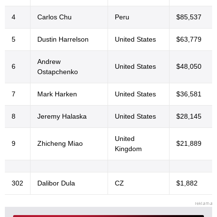
4
Carlos Chu
Peru
$85,537
5
Dustin Harrelson
United States
$63,779
Andrew
6
United States
$48,050
Ostapchenko
7
Mark Harken
United States
$36,581
8
Jeremy Halaska
United States
$28,145
United
9
Zhicheng Miao
$21,889
Kingdom
302
Dalibor Dula
CZ
$1,882