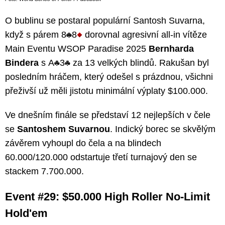
O bublinu se postaral populární Santosh Suvarna,
když s párem 8
8
dorovnal agresivní all-in vítěze
Main Eventu WSOP Paradise 2025
Bernharda
Bindera
s A
3
za 13 velkých blindů. Rakušan byl
posledním hráčem, který odešel s prázdnou, všichni
přeživší už měli jistotu minimální výplaty $100.000.
Ve dnešním finále se představí 12 nejlepších v čele
se
Santoshem Suvarnou
. Indický borec se skvělým
závěrem vyhoupl do čela a na blindech
60.000/120.000 odstartuje třetí turnajový den se
stackem 7.700.000.
Event #29: $50.000 High Roller No-Limit
Hold'em