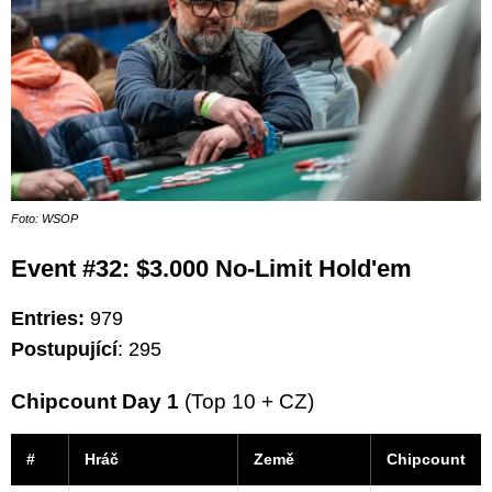
Foto: WSOP
Event #32: $3.000 No-Limit Hold'em
Entries:
979
Postupující
: 295
Chipcount Day 1
(Top 10 + CZ)
#
Hráč
Země
Chipcount