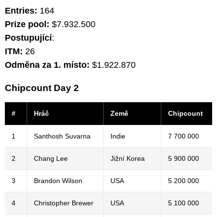
Entries:
164
Prize pool:
$7.932.500
Postupující
:
ITM:
26
Odměna za 1. místo:
$1.922.870
Chipcount Day 2
#
Hráč
Země
Chipcount
1
Santhosh Suvarna
Indie
7 700 000
2
Chang Lee
Jižní Korea
5 900 000
3
Brandon Wilson
USA
5 200 000
4
Christopher Brewer
USA
5 100 000