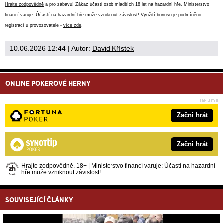
Hrajte zodpovědně
a pro zábavu! Zákaz účasti osob mladších 18 let na hazardní hře. Ministerstvo
financí varuje: Účastí na hazardní hře může vzniknout závislost! Využití bonusů je podmíněno
registrací u provozovatele -
více zde
.
10.06.2026 12:44
| Autor:
David Křístek
ONLINE POKEROVÉ HERNY
Začni hrát
Začni hrát
Hrajte zodpovědně. 18+ | Ministerstvo financí varuje: Účastí na hazardní
hře může vzniknout závislost!
SOUVISEJÍCÍ ČLÁNKY