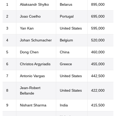
1
Aliaksandr Shylko
Belarus
895,000
2
Joao Coelho
Portugal
695,000
3
Yan Kan
United States
595,000
4
Johan Schumacher
Belgium
520,000
5
Dong Chen
China
460,000
6
Christos Argyriadis
Greece
455,000
7
Antonio Vargas
United States
442,500
Jean-Robert
8
United States
422,000
Bellande
9
Nishant Sharma
India
415,500