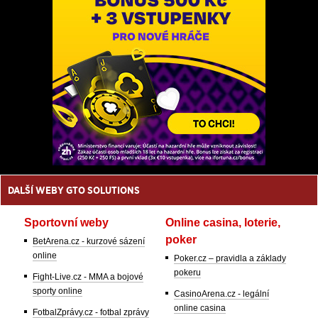
DALŠÍ WEBY GTO SOLUTIONS
Sportovní weby
Online casina, loterie,
poker
BetArena.cz - kurzové sázení
online
Poker.cz – pravidla a základy
pokeru
Fight-Live.cz - MMA a bojové
sporty online
CasinoArena.cz - legální
online casina
FotbalZprávy.cz - fotbal zprávy