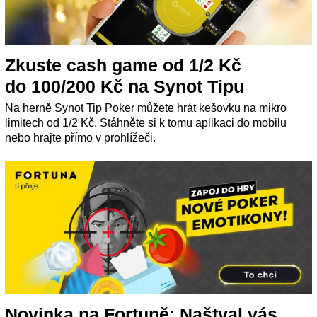
Zkuste cash game od 1/2 Kč
do 100/200 Kč na Synot Tipu
Na herně Synot Tip Poker můžete hrát kešovku na mikro
limitech od 1/2 Kč. Stáhněte si k tomu aplikaci do mobilu
nebo hrajte přímo v prohlížeči.
Novinka na Fortuně: Naštval vás