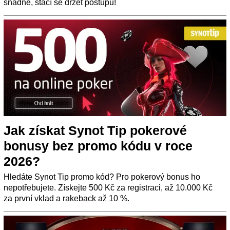
snadné, stačí se držet postupu!
Jak získat Synot Tip pokerové
bonusy bez promo kódu v roce
2026?
Hledáte Synot Tip promo kód? Pro pokerový bonus ho
nepotřebujete. Získejte 500 Kč za registraci, až 10.000 Kč
za první vklad a rakeback až 10 %.