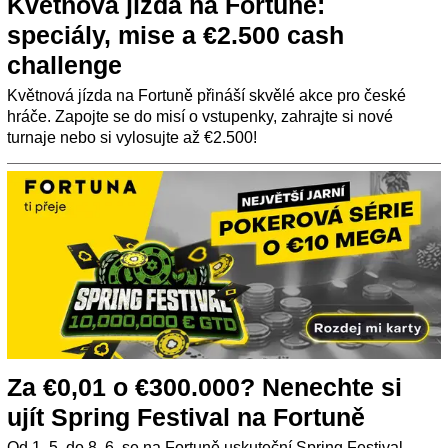
Květnová jízda na Fortuně:
speciály, mise a €2.500 cash
challenge
Květnová jízda na Fortuně přináší skvělé akce pro české
hráče. Zapojte se do misí o vstupenky, zahrajte si nové
turnaje nebo si vylosujte až €2.500!
Za €0,01 o €300.000? Nenechte si
ujít Spring Festival na Fortuně
Od 1. 5. do 8. 6. se na Fortuně uskuteční Spring Festival