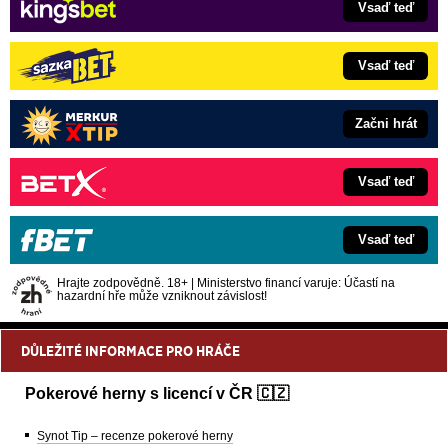
Vsaď teď
Vsaď teď
Začni hrát
Vsaď teď
Vsaď teď
Hrajte zodpovědně. 18+ | Ministerstvo financí varuje: Účastí na
hazardní hře může vzniknout závislost!
DŮLEŽITÉ INFORMACE PRO HRÁČE
Pokerové herny s licencí v ČR 🇨🇿
Synot Tip – recenze pokerové herny