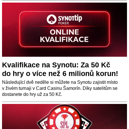
Kvalifikace na Synotu: Za 50 Kč
do hry o více než 6 milionů korun!
Následující dvě neděle si můžete na Synotu zajistit místo
v živém turnaji v Card Casinu Šamorín. Díky satelitům se
dostanete do hry už za 50 Kč.