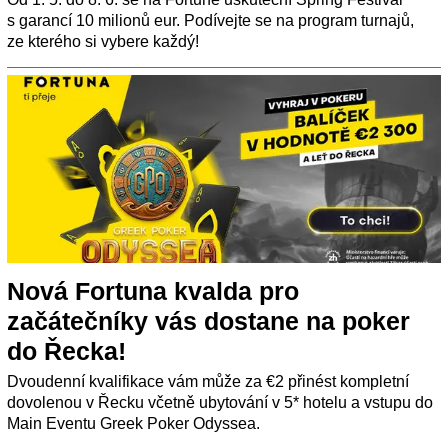
s garancí 10 milionů eur. Podívejte se na program turnajů,
ze kterého si vybere každý!
Nová Fortuna kvalda pro
začátečníky vás dostane na poker
do Řecka!
Dvoudenní kvalifikace vám může za €2 přinést kompletní
dovolenou v Řecku včetně ubytování v 5* hotelu a vstupu do
Main Eventu Greek Poker Odyssea.