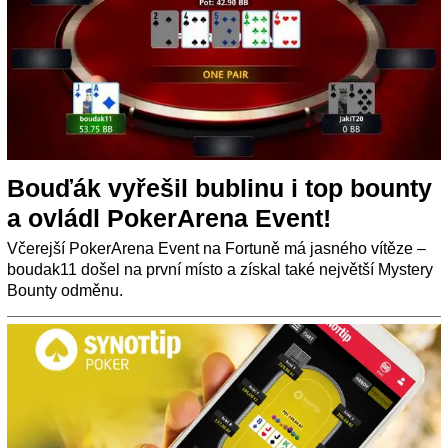
Bouďák vyřešil bublinu i top bounty
a ovládl PokerArena Event!
Včerejší PokerArena Event na Fortuně má jasného vítěze –
boudak11 došel na první místo a získal také největší Mystery
Bounty odměnu.