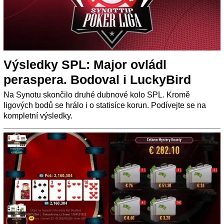
Výsledky SPL: Major ovládl
peraspera. Bodoval i LuckyBird
Na Synotu skončilo druhé dubnové kolo SPL. Kromě
ligových bodů se hrálo i o statisíce korun. Podívejte se na
kompletní výsledky.