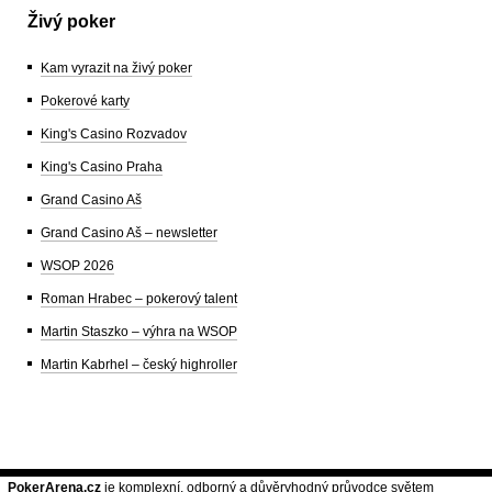
Živý poker
Kam vyrazit na živý poker
Pokerové karty
King's Casino Rozvadov
King's Casino Praha
Grand Casino Aš
Grand Casino Aš – newsletter
WSOP 2026
Roman Hrabec – pokerový talent
Martin Staszko – výhra na WSOP
Martin Kabrhel – český highroller
PokerArena.cz
je komplexní, odborný a důvěryhodný průvodce světem