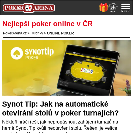
Nejlepší poker online v ČR
PokerArena.cz
>
Rubriky
>
ONLINE POKER
Synot Tip: Jak na automatické
otevírání stolů v poker turnajích?
Někteří hráči řeší, jak nepropásnout zahájení turnajů na
herně Synot Tip kvůli neotevření stolu. Řešení je velice