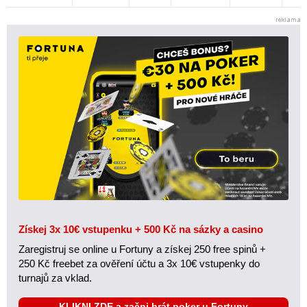
Získej 3x 10€ vstupenku + 500 Kč na sázky a casino
Zaregistruj se online u Fortuny a získej 250 free spinů +
250 Kč freebet za ověření účtu a 3x 10€ vstupenky do
turnajů za vklad.
KLIKNI ZDE a začni hrát poker u Fortuny