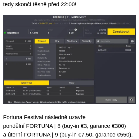
tedy skončí těsně před 22:00!
Fortuna Festival následně uzavře
pondělní FORTUNA | 8 (buy-in €3, garance €300)
a úterní FORTUNA | 9 (buy-in €7.50, garance €550).