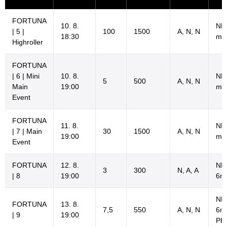
FORTUNA
10. 8.
NL
| 5 |
100
1500
A, N, N
18:30
ma
Highroller
FORTUNA
| 6 | Mini
10. 8.
NL
5
500
A, N, N
Main
19:00
ma
Event
FORTUNA
11. 8.
NL
| 7 | Main
30
1500
A, N, N
19:00
ma
Event
FORTUNA
12. 8.
NL
3
300
N, A, A
| 8
19:00
6m
NL
FORTUNA
13. 8.
7,5
550
A, N, N
6m
| 9
19:00
PK