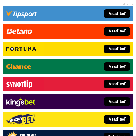
Vsaď teď
Vsaď teď
Vsaď teď
Vsaď teď
Vsaď teď
Vsaď teď
Vsaď teď