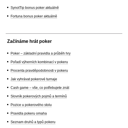
SynotTip bonus poker aktuálně
Fortuna bonus poker aktuálně
Začínáme hrát poker
Poker – základní pravidla a průběh hry
Pořadí výherních kombinací v pokeru
Procenta pravděpodobnosti v pokeru
Jak vyhrávat pokerové turnaje
Cash game – vše, co potřebujete znát
Slovník pokerových pojmů a termínů
Pozice u pokerového stolu
Pravidla pokeru omaha
Seznam druhů a typů pokeru