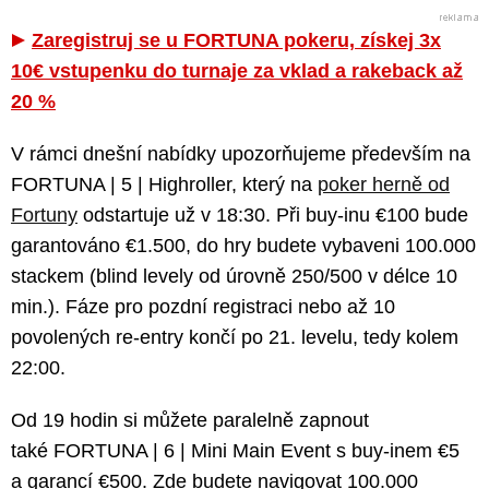
Zaregistruj se u FORTUNA pokeru, získej 3x
10€ vstupenku do turnaje za vklad a rakeback až
20 %
V rámci dnešní nabídky upozorňujeme především na
FORTUNA | 5 | Highroller, který na
poker herně od
Fortuny
odstartuje už v 18:30. Při buy-inu €100 bude
garantováno €1.500, do hry budete vybaveni 100.000
stackem (blind levely od úrovně 250/500 v délce 10
min.). Fáze pro pozdní registraci nebo až 10
povolených re-entry končí po 21. levelu, tedy kolem
22:00.
Od 19 hodin si můžete paralelně zapnout
také FORTUNA | 6 | Mini Main Event s buy-inem €5
a garancí €500. Zde budete navigovat 100.000