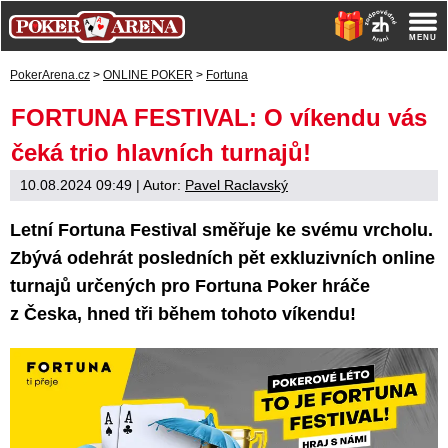
PokerArena.cz
>
ONLINE POKER
>
Fortuna
FORTUNA FESTIVAL: O víkendu vás
čeká trio hlavních turnajů!
10.08.2024 09:49
| Autor:
Pavel Raclavský
Letní Fortuna Festival směřuje ke svému vrcholu.
Zbývá odehrát posledních pět exkluzivních online
turnajů určených pro Fortuna Poker hráče
z Česka, hned tři během tohoto víkendu!