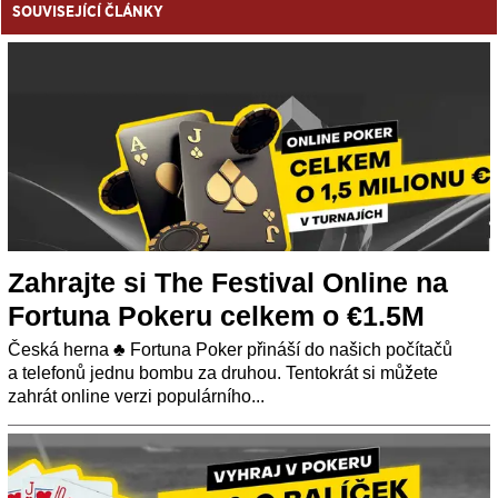
SOUVISEJÍCÍ ČLÁNKY
Zahrajte si The Festival Online na
Fortuna Pokeru celkem o €1.5M
Česká herna ♣️ Fortuna Poker přináší do našich počítačů
a telefonů jednu bombu za druhou. Tentokrát si můžete
zahrát online verzi populárního...