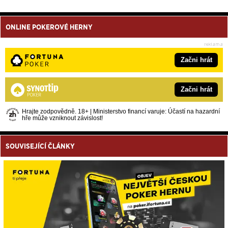
ONLINE POKEROVÉ HERNY
Začni hrát
Začni hrát
Hrajte zodpovědně. 18+ | Ministerstvo financí varuje: Účastí na hazardní
hře může vzniknout závislost!
SOUVISEJÍCÍ ČLÁNKY