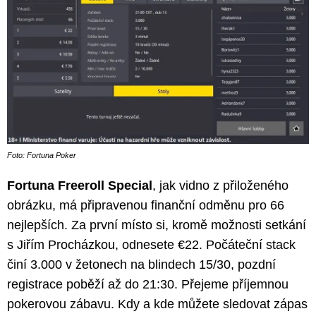
Foto: Fortuna Poker
Fortuna Freeroll Special
, jak vidno z přiloženého
obrázku, má připravenou finanční odměnu pro 66
nejlepších. Za první místo si, kromě možnosti setkání
s Jiřím Procházkou, odnesete €22. Počáteční stack
činí 3.000 v žetonech na blindech 15/30, pozdní
registrace poběží až do 21:30. Přejeme příjemnou
pokerovou zábavu. Kdy a kde můžete sledovat zápas