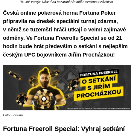
18+ MF varuje: Účastí na hazardní hře může vzniknout závislost.
Česká online pokerová herna Fortuna Poker
připravila na dnešek speciální turnaj zdarma,
v němž se tuzemští hráči utkají o velmi zajímavé
odměny. Ve Fortuna Freerollu Special se od 21
hodin bude hrát především o setkání s nejlepším
českým UFC bojovníkem Jiřím Procházkou!
Foto: Fortuna
Fortuna Freeroll Special: Vyhraj setkání