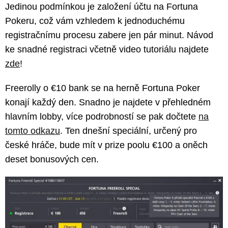
Jedinou podmínkou je založení účtu na Fortuna
Pokeru, což vám vzhledem k jednoduchému
registračnímu procesu zabere jen pár minut. Návod
ke snadné registraci včetně video tutoriálu najdete
zde
!
Freerolly o €10 bank se na herně Fortuna Poker
konají každý den. Snadno je najdete v přehledném
hlavním lobby, více podrobností se pak dočtete
na
tomto odkazu
. Ten dnešní speciální, určený pro
české hráče, bude mít v prize poolu €100 a oněch
deset bonusových cen.