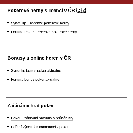
Pokerové herny s licencí v ČR 🇨🇿
Synot Tip – recenze pokerové herny
Fortuna Poker – recenze pokerové herny
Bonusy u online heren v ČR
SynotTip bonus poker aktuálně
Fortuna bonus poker aktuálně
Začínáme hrát poker
Poker – základní pravidla a průběh hry
Pořadí výherních kombinací v pokeru