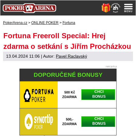
PokerArena.cz
>
ONLINE POKER
>
Fortuna
Fortuna Freeroll Special: Hrej
zdarma o setkání s Jiřím Procházkou
13.04.2024 11:06
| Autor:
Pavel Raclavský
DOPORUČENÉ BONUSY
CHCI
500 Kč
BONUS
ZDARMA
CHCI
500,-
BONUS
ZDARMA