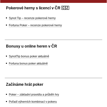
Pokerové herny s licencí v ČR 🇨🇿
Synot Tip – recenze pokerové herny
Fortuna Poker – recenze pokerové herny
Bonusy u online heren v ČR
SynotTip bonus poker aktuálně
Fortuna bonus poker aktuálně
Začínáme hrát poker
Poker – základní pravidla a průběh hry
Pořadí výherních kombinací v pokeru