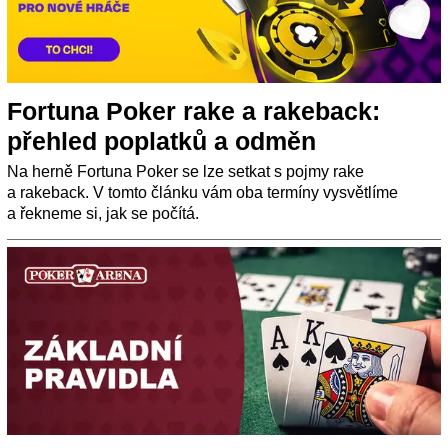
Fortuna Poker rake a rakeback:
přehled poplatků a odměn
Na herně Fortuna Poker se lze setkat s pojmy rake
a rakeback. V tomto článku vám oba termíny vysvětlíme
a řekneme si, jak se počítá.