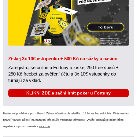
Získej 3x 10€ vstupenku + 500 Kč na sázky a casino
Zaregistruj se online u Fortuny a získej 250 free spinů +
250 Kč freebet za ověření účtu a 3x 10€ vstupenky do
turnajů za vklad.
KLIKNI ZDE a začni hrát poker u Fortuny
Hrajte zodpovědně
a pro zábavu! Zákaz účasti osob mladších 18 let na hazardní hře. Ministerstvo
financí varuje: Účastí na hazardní hře může vzniknout závislost! Využití bonusů je podmíněno
registrací u provozovatele -
více zde
.