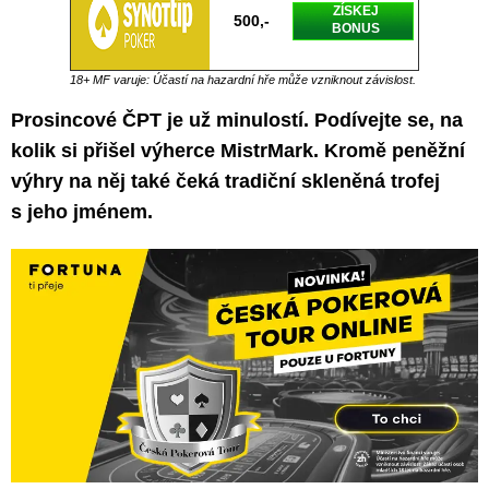
ZÍSKEJ
500,-
BONUS
18+ MF varuje: Účastí na hazardní hře může vzniknout závislost.
Prosincové ČPT je už minulostí. Podívejte se, na
kolik si přišel výherce MistrMark. Kromě peněžní
výhry na něj také čeká tradiční skleněná trofej
s jeho jménem.