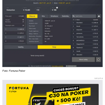
Foto: Fortuna Poker