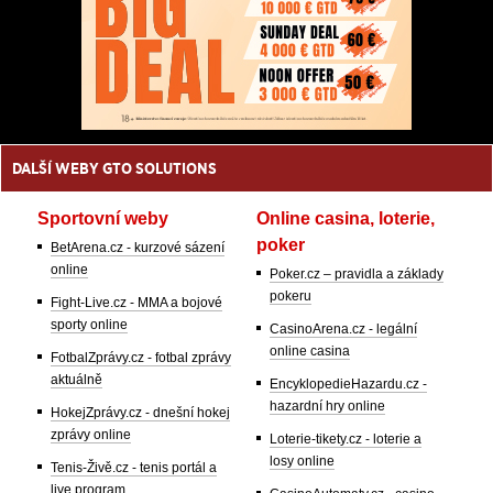
DALŠÍ WEBY GTO SOLUTIONS
Sportovní weby
Online casina, loterie,
poker
BetArena.cz - kurzové sázení
online
Poker.cz – pravidla a základy
pokeru
Fight-Live.cz - MMA a bojové
sporty online
CasinoArena.cz - legální
online casina
FotbalZprávy.cz - fotbal zprávy
aktuálně
EncyklopedieHazardu.cz -
hazardní hry online
HokejZprávy.cz - dnešní hokej
zprávy online
Loterie-tikety.cz - loterie a
losy online
Tenis-Živě.cz - tenis portál a
live program