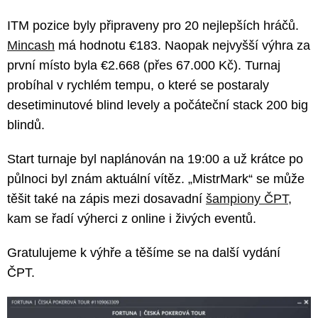
ITM pozice byly připraveny pro 20 nejlepších hráčů.
Mincash
má hodnotu €183. Naopak nejvyšší výhra za
první místo byla €2.668 (přes 67.000 Kč). Turnaj
probíhal v rychlém tempu, o které se postaraly
desetiminutové blind levely a počáteční stack 200 big
blindů.
Start turnaje byl naplánován na 19:00 a už krátce po
půlnoci byl znám aktuální vítěz. „MistrMark“ se může
těšit také na zápis mezi dosavadní
šampiony ČPT
,
kam se řadí výherci z online i živých eventů.
Gratulujeme k výhře a těšíme se na další vydání
ČPT.