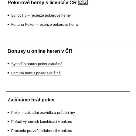
Pokerové herny s licencí v ČR 🇨🇿
Synot Tip – recenze pokerové herny
Fortuna Poker – recenze pokerové herny
Bonusy u online heren v ČR
SynotTip bonus poker aktuálně
Fortuna bonus poker aktuálně
Začínáme hrát poker
Poker – základní pravidla a průběh hry
Pořadí výherních kombinací v pokeru
Procenta pravděpodobnosti v pokeru