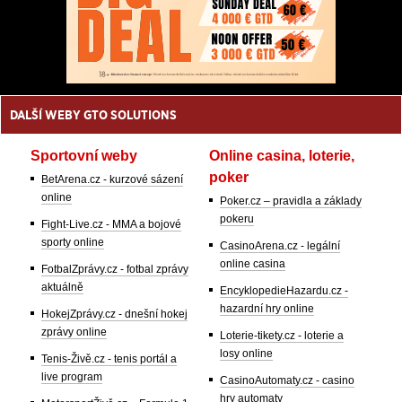
DALŠÍ WEBY GTO SOLUTIONS
Sportovní weby
Online casina, loterie,
poker
BetArena.cz - kurzové sázení
online
Poker.cz – pravidla a základy
pokeru
Fight-Live.cz - MMA a bojové
sporty online
CasinoArena.cz - legální
online casina
FotbalZprávy.cz - fotbal zprávy
aktuálně
EncyklopedieHazardu.cz -
hazardní hry online
HokejZprávy.cz - dnešní hokej
zprávy online
Loterie-tikety.cz - loterie a
losy online
Tenis-Živě.cz - tenis portál a
live program
CasinoAutomaty.cz - casino
hry automaty