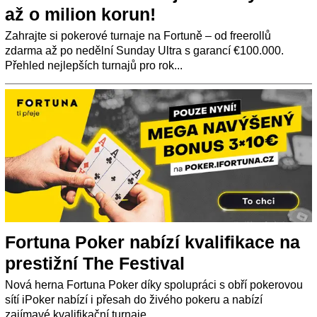
až o milion korun!
Zahrajte si pokerové turnaje na Fortuně – od freerollů
zdarma až po nedělní Sunday Ultra s garancí €100.000.
Přehled nejlepších turnajů pro rok...
Fortuna Poker nabízí kvalifikace na
prestižní The Festival
Nová herna Fortuna Poker díky spolupráci s obří pokerovou
sítí iPoker nabízí i přesah do živého pokeru a nabízí
zajímavé kvalifikační turnaje...