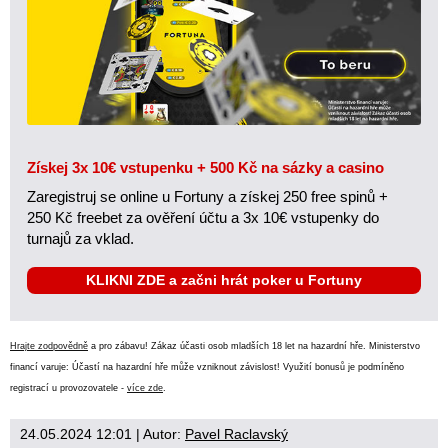
Získej 3x 10€ vstupenku + 500 Kč na sázky a casino
Zaregistruj se online u Fortuny a získej 250 free spinů +
250 Kč freebet za ověření účtu a 3x 10€ vstupenky do
turnajů za vklad.
KLIKNI ZDE a začni hrát poker u Fortuny
Hrajte zodpovědně
a pro zábavu! Zákaz účasti osob mladších 18 let na hazardní hře. Ministerstvo
financí varuje: Účastí na hazardní hře může vzniknout závislost! Využití bonusů je podmíněno
registrací u provozovatele -
více zde
.
24.05.2024 12:01
| Autor:
Pavel Raclavský