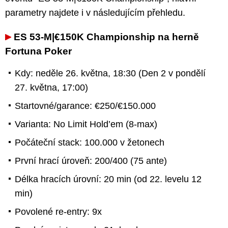
parametry najdete i v následujícím přehledu.
ES 53-M|€150K Championship na herně
Fortuna Poker
Kdy: neděle 26. května, 18:30 (Den 2 v pondělí
27. května, 17:00)
Startovné/garance: €250/€150.000
Varianta: No Limit Hold’em (8-max)
Počáteční stack: 100.000 v žetonech
První hrací úroveň: 200/400 (75 ante)
Délka hracích úrovní: 20 min (od 22. levelu 12
min)
Povolené re-entry: 9x