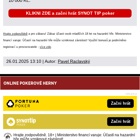
10 000 Kč.
KLIKNI ZDE a začni hrát SYNOT TIP poker
Hrajte zodpovědně
a pro zábavu! Zákaz účasti osob mladších 18 let na hazardní hře. Ministerstvo
financí varuje: Účastí na hazardní hře může vzniknout závislost! Využití bonusů je podmíněno
registrací u provozovatele -
více zde
.
26.01.2025 13:10
| Autor:
Pavel Raclavský
ONLINE POKEROVÉ HERNY
Začni hrát
Začni hrát
Hrajte zodpovědně. 18+ | Ministerstvo financí varuje: Účastí na hazardní
hře může vzniknout závislost!