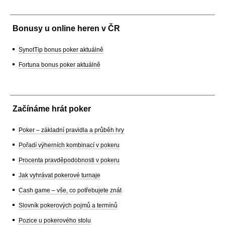
Bonusy u online heren v ČR
SynotTip bonus poker aktuálně
Fortuna bonus poker aktuálně
Začínáme hrát poker
Poker – základní pravidla a průběh hry
Pořadí výherních kombinací v pokeru
Procenta pravděpodobnosti v pokeru
Jak vyhrávat pokerové turnaje
Cash game – vše, co potřebujete znát
Slovník pokerových pojmů a termínů
Pozice u pokerového stolu