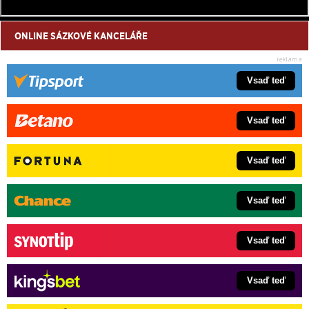
ONLINE SÁZKOVÉ KANCELÁŘE
Vsaď teď
Vsaď teď
Vsaď teď
Vsaď teď
Vsaď teď
Vsaď teď