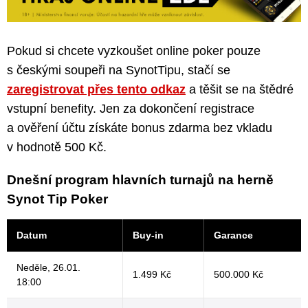
Pokud si chcete vyzkoušet online poker pouze
s českými soupeři na SynotTipu, stačí se
zaregistrovat přes tento odkaz
a těšit se na štědré
vstupní benefity. Jen za dokončení registrace
a ověření účtu získáte bonus zdarma bez vkladu
v hodnotě 500 Kč.
Dnešní program hlavních turnajů na herně
Synot Tip Poker
Datum
Buy-in
Garance
Neděle, 26.01.
1.499 Kč
500.000 Kč
18:00