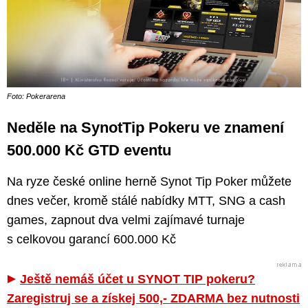
Foto: Pokerarena
Neděle na SynotTip Pokeru ve znamení
500.000 Kč GTD eventu
Na ryze české online herně Synot Tip Poker můžete
dnes večer, kromě stálé nabídky MTT, SNG a cash
games, zapnout dva velmi zajímavé turnaje
s celkovou garancí 600.000 Kč
Ještě nemáš účet u SYNOT TIP pokeru?
Zaregistruj se a získej 500,- ZDARMA bez nutnosti