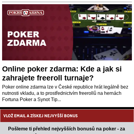
Online poker zdarma: Kde a jak si
zahrajete freeroll turnaje?
Poker online zdarma lze v České republice hrát legálně bez
nutnosti vkladu, a to prostřednictvím freerollů na hernách
Fortuna Poker a Synot Tip...
VLOŽ EMAIL A ZÍSKEJ NEJVYŠŠÍ BONUS
Pošleme ti přehled nejvyšších bonusů na poker - za