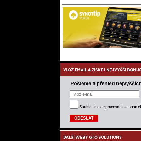
VLOŽ EMAIL A ZÍSKEJ NEJVYŠŠÍ BONU
Pošleme ti přehled nejvyšších
Souhlasím se
zpracováním osobníc
DALŠÍ WEBY GTO SOLUTIONS