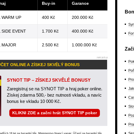
naj
Buy-in
Garance
Bon
L WARM UP
400 Kč
200.000 Kč
Syn
 SIDE EVENT
1.700 Kč
400.000 Kč
For
L MAJOR
2.500 Kč
1.000.000 Kč
Zač
Pok
ÚČET ONLINE A ZÍSKEJ SKVĚLÝ BONUS
Poř
Pro
SYNOT TIP – ZÍSKEJ SKVĚLÉ BONUSY
Zaregistruj se na SYNOT TIP a hraj poker online.
Jak
Získej zdarma 500,- bez nutnosti vkladu, a navíc
Cas
bonus ke vkladu 10 000 Kč.
Slo
KLIKNI ZDE a začni hrát SYNOT TIP poker
Poz
Pra
Sez
ších 18 let na hazardní hře. Ministerstvo financí varuje: Účastí na hazardní hře