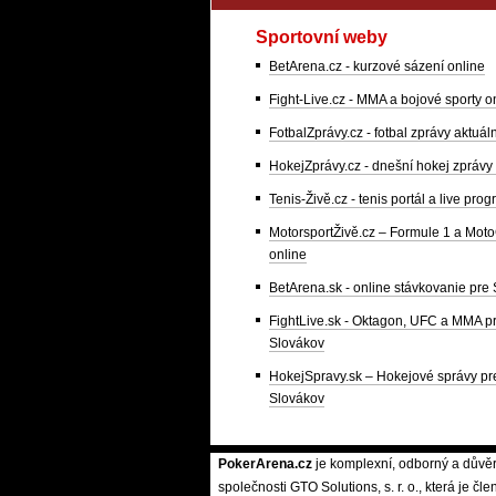
Sportovní weby
BetArena.cz - kurzové sázení online
Fight-Live.cz - MMA a bojové sporty o
FotbalZprávy.cz - fotbal zprávy aktuál
HokejZprávy.cz - dnešní hokej zprávy
Tenis-Živě.cz - tenis portál a live pro
MotorsportŽivě.cz – Formule 1 a Mot
online
BetArena.sk - online stávkovanie pre
FightLive.sk - Oktagon, UFC a MMA p
Slovákov
HokejSpravy.sk – Hokejové správy pr
Slovákov
PokerArena.cz
je komplexní, odborný a důvěr
společnosti GTO Solutions, s. r. o., která je č