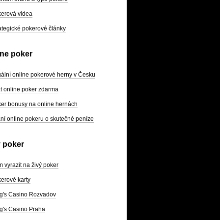
erová videa
ategické pokerové články
ine poker
ální online pokerové herny v Česku
t online poker zdarma
er bonusy na online hernách
ní online pokeru o skutečné peníze
ý poker
 vyrazit na živý poker
erové karty
g's Casino Rozvadov
g's Casino Praha