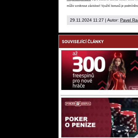
může vzniknout závislost! Využití bonusů je podmíněno
29.11.2024 11:27
| Autor:
Pavel Ra
SOUVISEJÍCÍ ČLÁNKY