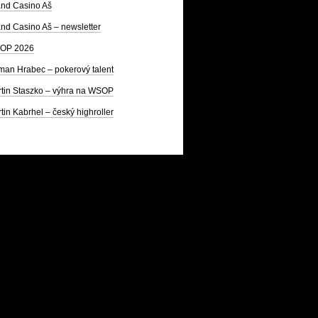
nd Casino Aš
nd Casino Aš – newsletter
OP 2026
an Hrabec – pokerový talent
tin Staszko – výhra na WSOP
tin Kabrhel – český highroller