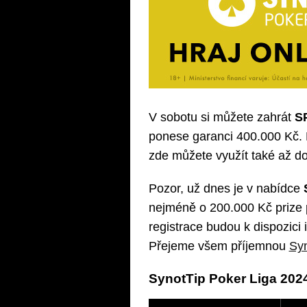
V sobotu si můžete zahrát
S
ponese garanci 400.000 Kč. 
zde můžete využít také až do
Pozor, už dnes je v nabídce
nejméně o 200.000 Kč prize 
registrace budou k dispozici i
Přejeme všem příjemnou
Sy
SynotTip Poker Liga 2024