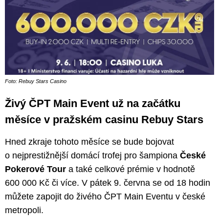
Foto: Rebuy Stars Casino
Živý ČPT Main Event už na začátku
měsíce v pražském casinu Rebuy Stars
Hned zkraje tohoto měsíce se bude bojovat
o nejprestižnější domácí trofej pro šampiona
České
Pokerové Tour
a také celkové prémie v hodnotě
600 000 Kč či více. V pátek 9. června se od 18 hodin
můžete zapojit do živého ČPT Main Eventu v české
metropoli.