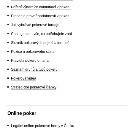
Pořadí výherních kombinací v pokeru
Procenta pravděpodobnosti v pokeru
Jak vyhrávat pokerové turnaje
Cash game – vše, co potřebujete znát
Slovník pokerových pojmů a termínů
Pozice u pokerového stolu
Pravidla pokeru omaha
Seznam druhů a typů pokeru
Pokerová videa
Strategické pokerové články
Online poker
Legální online pokerové herny v Česku