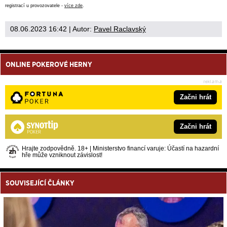
registrací u provozovatele -
více zde
.
08.06.2023 16:42
| Autor:
Pavel Raclavský
ONLINE POKEROVÉ HERNY
Začni hrát
Začni hrát
Hrajte zodpovědně. 18+ | Ministerstvo financí varuje: Účastí na hazardní
hře může vzniknout závislost!
SOUVISEJÍCÍ ČLÁNKY