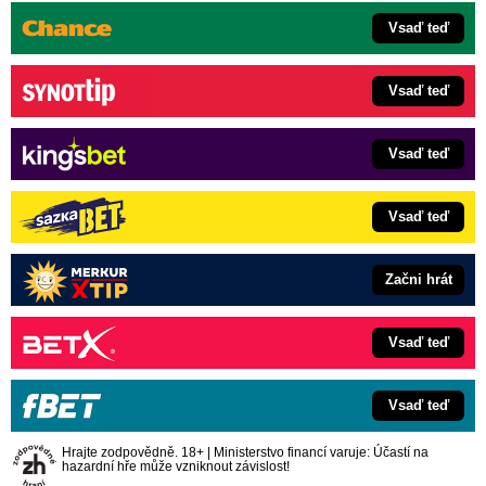
Vsaď teď
Vsaď teď
Vsaď teď
Vsaď teď
Začni hrát
Vsaď teď
Vsaď teď
Hrajte zodpovědně. 18+ | Ministerstvo financí varuje: Účastí na
hazardní hře může vzniknout závislost!