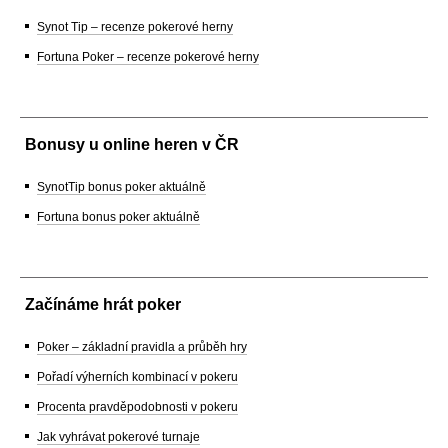
Synot Tip – recenze pokerové herny
Fortuna Poker – recenze pokerové herny
Bonusy u online heren v ČR
SynotTip bonus poker aktuálně
Fortuna bonus poker aktuálně
Začínáme hrát poker
Poker – základní pravidla a průběh hry
Pořadí výherních kombinací v pokeru
Procenta pravděpodobnosti v pokeru
Jak vyhrávat pokerové turnaje