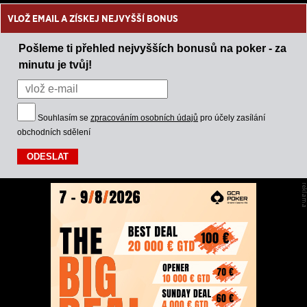
VLOŽ EMAIL A ZÍSKEJ NEJVYŠŠÍ BONUS
Pošleme ti přehled nejvyšších bonusů na poker - za
minutu je tvůj!
Souhlasím se
zpracováním osobních údajů
pro účely zasílání
obchodních sdělení