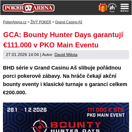
PokerArena.cz
>
ŽIVÝ POKER
>
Grand Casino Aš
GCA: Bounty Hunter Days garantují
€111.000 v PKO Main Eventu
27.01.2026 14:04
| Autor:
David Milota
BHD série v Grand Casinu Aš slibuje pořádnou
porci pokerové zábavy. Na hráče čekají akční
bounty eventy i klasické turnaje s garancí celkem
€200.000.