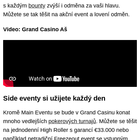
s každým
bounty
zvýší i odměna za vaši hlavu.
Můžete se tak těšit na akční event a lovení odměn.
Video: Grand Casino Aš
Side eventy si užijete každý den
Kromě Main Eventu se bude v Grand Casinu konat
mnoho vedlejších
pokerových turnajů
. Můžete se těšit
na jednodenní High Roller s garancí €33.000 nebo
například netradiční Freezeout event se vstupným