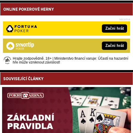
ONLINE POKEROVÉ HERNY
Začni hrát
Začni hrát
Hrajte zodpovědně. 18+ | Ministerstvo financí varuje: Účastí na hazardní
hře může vzniknout závislost!
SOUVISEJÍCÍ ČLÁNKY