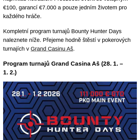
€100, garancí €7.000 a pouze jedním životem pro
každého hráče.
Kompletní program turnajů Bounty Hunter Days
naleznete níže. Přejeme hodně štěstí v pokerových
turnajích v
Grand Casinu Aš
.
Program turnajů Grand Casina Aš (28. 1. –
1. 2.)