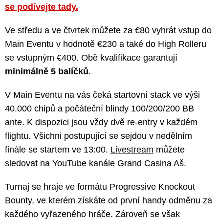
se podívejte tady.
Ve středu a ve čtvrtek můžete za €80 vyhrát vstup do
Main Eventu v hodnotě €230 a také do High Rolleru
se vstupným €400. Obě kvalifikace garantují
minimálně 5 balíčků
.
V Main Eventu na vás čeká startovní stack ve výši
40.000 chipů a počáteční blindy 100/200/200 BB
ante. K dispozici jsou vždy dvě re-entry v každém
flightu. Všichni postupující se sejdou v nedělním
finále se startem ve 13:00.
Livestream
můžete
sledovat na YouTube kanále Grand Casina Aš.
Turnaj se hraje ve formátu Progressive Knockout
Bounty, ve kterém získáte od první handy odměnu za
každého vyřazeného hráče. Zároveň se však