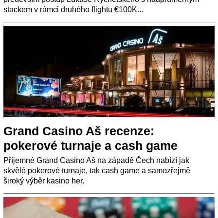
stackem v rámci druhého flightu €100K...
Grand Casino Aš recenze:
pokerové turnaje a cash game
Příjemné Grand Casino Aš na západě Čech nabízí jak
skvělé pokerové turnaje, tak cash game a samozřejmě
široký výběr kasino her.