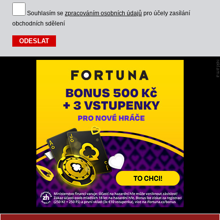
Souhlasím se
zpracováním osobních údajů
pro účely zasílání
obchodních sdělení