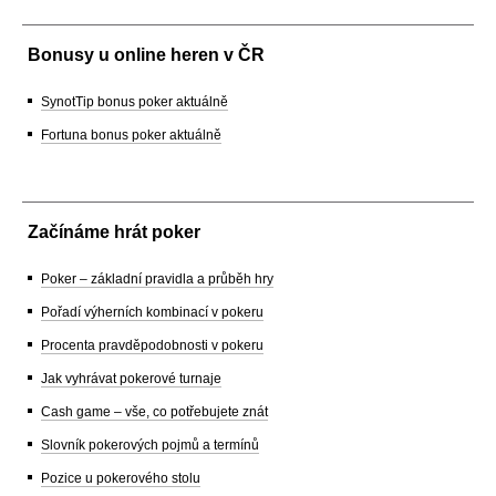
Bonusy u online heren v ČR
SynotTip bonus poker aktuálně
Fortuna bonus poker aktuálně
Začínáme hrát poker
Poker – základní pravidla a průběh hry
Pořadí výherních kombinací v pokeru
Procenta pravděpodobnosti v pokeru
Jak vyhrávat pokerové turnaje
Cash game – vše, co potřebujete znát
Slovník pokerových pojmů a termínů
Pozice u pokerového stolu