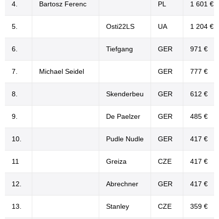
4.
Bartosz Ferenc
PL
1 601 €
5.
Osti22LS
UA
1 204 €
6.
Tiefgang
GER
971 €
7.
Michael Seidel
GER
777 €
8.
Skenderbeu
GER
612 €
9.
De Paelzer
GER
485 €
10.
Pudle Nudle
GER
417 €
11
Greiza
CZE
417 €
12.
Abrechner
GER
417 €
13.
Stanley
CZE
359 €