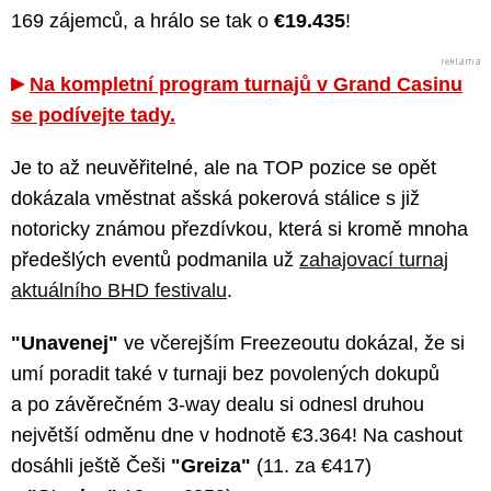
169 zájemců, a hrálo se tak o
€19.435
!
Na kompletní program turnajů v Grand Casinu
se podívejte tady.
Je to až neuvěřitelné, ale na TOP pozice se opět
dokázala vměstnat ašská pokerová stálice s již
notoricky známou přezdívkou, která si kromě mnoha
předešlých eventů podmanila už
zahajovací turnaj
aktuálního BHD festivalu
.
"Unavenej"
ve včerejším Freezeoutu dokázal, že si
umí poradit také v turnaji bez povolených dokupů
a po závěrečném 3-way dealu si odnesl druhou
největší odměnu dne v hodnotě €3.364! Na cashout
dosáhli ještě Češi
"Greiza"
(11. za €417)