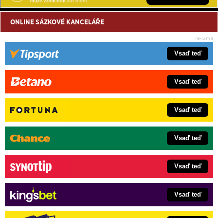
ONLINE SÁZKOVÉ KANCELÁŘE
Vsaď teď
Vsaď teď
Vsaď teď
Vsaď teď
Vsaď teď
Vsaď teď