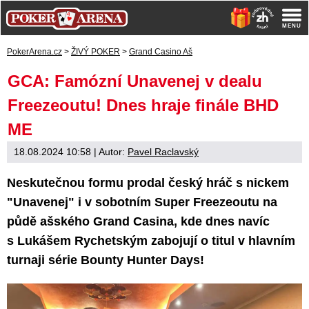
PokerArena.cz
>
ŽIVÝ POKER
>
Grand Casino Aš
GCA: Famózní Unavenej v dealu
Freezeoutu! Dnes hraje finále BHD
ME
18.08.2024 10:58
| Autor:
Pavel Raclavský
Neskutečnou formu prodal český hráč s nickem
"Unavenej" i v sobotním Super Freezeoutu na
půdě ašského Grand Casina, kde dnes navíc
s Lukášem Rychetským zabojují o titul v hlavním
turnaji série Bounty Hunter Days!