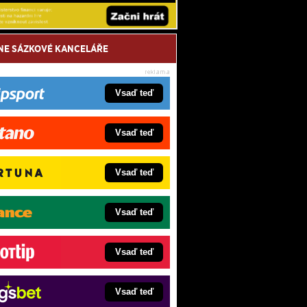
NE SÁZKOVÉ KANCELÁŘE
Vsaď teď
Vsaď teď
Vsaď teď
Vsaď teď
Vsaď teď
Vsaď teď