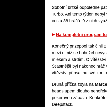
Sobotní brzké odpoledne pat
Turbo. Ani tento týden nebyl 
cestu 38 hráčů. 9 z nich využ
Na kompletní program tur
Konečný prizepool tak činil 
mezi nimiž se bohužel nevysk
mlékem a strdím. O vítězství
Šťastnější byl nakonec hráč v
vítězství připsal na své kont
Druhá příčka zbyla na
Marce
heads upem dlouho nehořekov
pokerovou zábavu. Konkrétně
Deepstack.