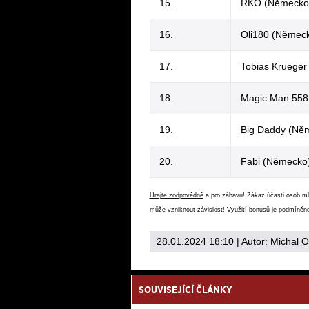
15.
RKO (Německo
16.
Oli180 (Němec
17.
Tobias Krueger
18.
Magic Man 558
19.
Big Daddy (Ně
20.
Fabi (Německo
Hrajte zodpovědně
a pro zábavu! Zákaz účasti osob mlad
může vzniknout závislost! Využití bonusů je podmíněno
28.01.2024 18:10
| Autor:
Michal O
SOUVISEJÍCÍ ČLÁNKY