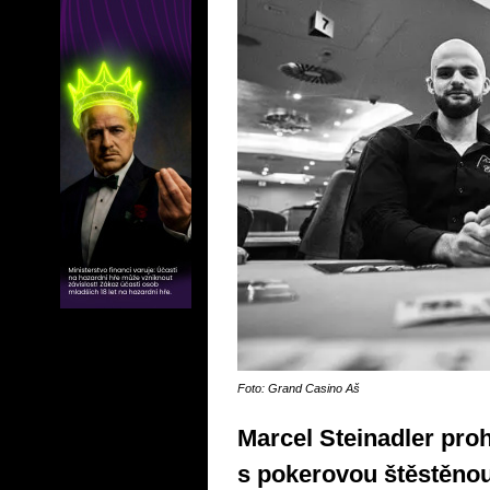
Foto: Grand Casino Aš
Marcel Steinadler proh
s pokerovou štěstěno