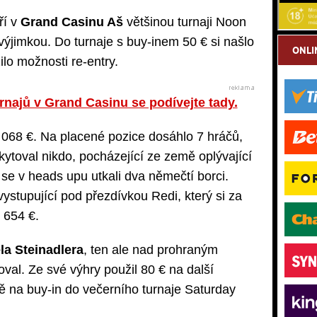
ří v
Grand Casinu Aš
většinou turnaji Noon
výjimkou. Do turnaje s buy-inem 50 € si našlo
ONLI
ilo možnosti re-entry.
najů v Grand Casinu se podívejte tady.
2 068 €. Na placené pozice dosáhlo 7 hráčů,
ytoval nikdo, pocházející ze země oplývající
 se v heads upu utkali dva němečtí borci.
ystupující pod přezdívkou Redi, který si za
o 654 €.
la Steinadlera
, ten ale nad prohraným
al. Ze své výhry použil 80 € na další
 na buy-in do večerního turnaje Saturday