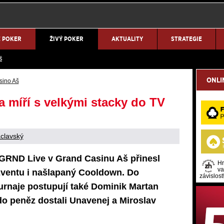
E POKER
ŽIVÝ POKER
AKTUALITY
STRATEGIE
Š
ONLI
sino Aš
a míří s velkými stacky do TV
clavský
 GRND Live v Grand Casinu Aš přinesl
Hr
va
 Eventu i našlapaný Cooldown. Do
závislost
turnaje postupují také Dominik Martan
 do peněz dostali Unavenej a Miroslav