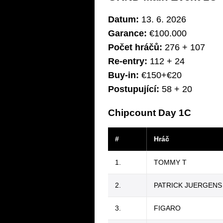
Datum:
13. 6. 2026
Garance:
€100.000
Počet hráčů:
276 + 107
Re-entry:
112 + 24
Buy-in:
€150+€20
Postupující:
58 + 20
Chipcount Day 1C
#
Hráč
1.
TOMMY T
2.
PATRICK JUERGENS
3.
FIGARO