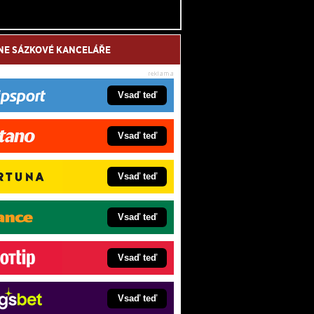
NE SÁZKOVÉ KANCELÁŘE
Vsaď teď
Vsaď teď
Vsaď teď
Vsaď teď
Vsaď teď
Vsaď teď