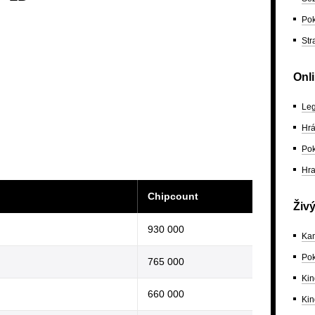
Pok
Str
Onl
Leg
Hrá
Pok
Hra
Chipcount
Živ
930 000
Kam
Pok
765 000
Kin
660 000
Kin