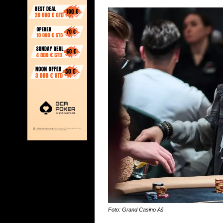
Foto: Grand Casino Aš