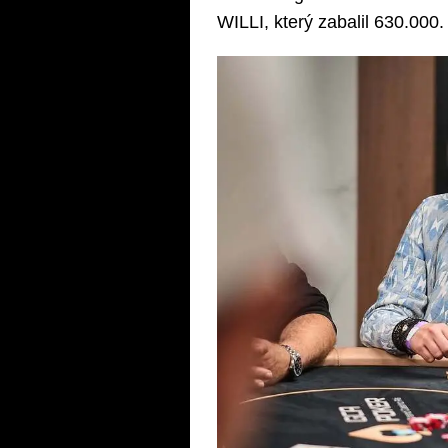
WILLI, který zabalil 630.000.