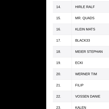
14.
HIRLE RALF
15.
MR. QUADS
16.
KLEIN MATS
17.
BLACK33
18.
MEIER STEPHAN
19.
ECKI
20.
WERNER TIM
21.
FILIP
22.
VOSSEN DANIE
23.
KALEN