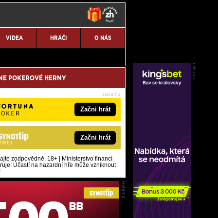
VIDEA
HRÁČI
O NÁS
NE POKEROVÉ HERNY
Začni hrát
Začni hrát
ajte zodpovědně. 18+ | Ministerstvo financí
ruje: Účastí na hazardní hře může vzniknout
!