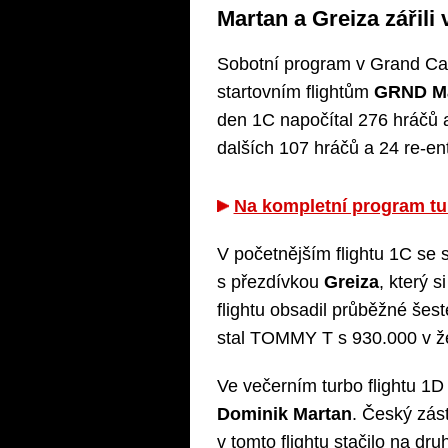
Martan a Greiza zářili
Sobotní program v Grand Ca
startovním flightům
GRND Ma
den 1C napočítal 276 hráčů a
dalších 107 hráčů a 24 re-ent
Na kompletní program tur
V početnějším flightu 1C se 
s přezdívkou
Greiza
, který 
flightu obsadil průběžné še
stal TOMMY T s 930.000 v ž
Ve večerním turbo flightu 1D 
Dominik Martan
. Český zás
v tomto flightu stačilo na 