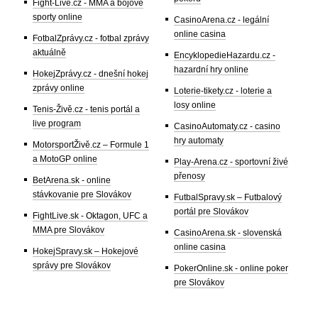
Fight-Live.cz - MMA a bojové
sporty online
CasinoArena.cz - legální
online casina
FotbalZprávy.cz - fotbal zprávy
aktuálně
EncyklopedieHazardu.cz -
hazardní hry online
HokejZprávy.cz - dnešní hokej
zprávy online
Loterie-tikety.cz - loterie a
losy online
Tenis-Živě.cz - tenis portál a
live program
CasinoAutomaty.cz - casino
hry automaty
MotorsportŽivě.cz – Formule 1
a MotoGP online
Play-Arena.cz - sportovní živé
přenosy
BetArena.sk - online
stávkovanie pre Slovákov
FutbalSpravy.sk – Futbalový
portál pre Slovákov
FightLive.sk - Oktagon, UFC a
MMA pre Slovákov
CasinoArena.sk - slovenská
online casina
HokejSpravy.sk – Hokejové
správy pre Slovákov
PokerOnline.sk - online poker
pre Slovákov