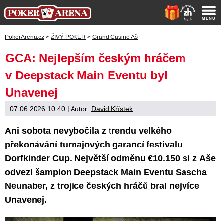
PokerArena.cz
>
ŽIVÝ POKER
>
Grand Casino Aš
GCA: Nejlepším českým hráčem
v Deepstack Main Eventu byl
Unavenej
07.06.2026 10:40
| Autor:
David Křístek
Ani sobota nevybočila z trendu velkého
překonávání turnajových garancí festivalu
Dorfkinder Cup. Největší odměnu €10.150 si z Aše
odvezl šampion Deepstack Main Eventu Sascha
Neunaber, z trojice českých hráčů bral nejvíce
Unavenej.