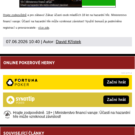
Hrajte zodpovědně
a pro zábavu! Zákaz účasti osob mladších 18 let na hazardní hře. Ministerstvo
financí varuje: Účastí na hazardní hře může vzniknout závislost! Využití bonusů je podmíněno
registrací u provozovatele -
více zde
.
07.06.2026 10:40
| Autor:
David Křístek
ONLINE POKEROVÉ HERNY
Začni hrát
Začni hrát
Hrajte zodpovědně. 18+ | Ministerstvo financí varuje: Účastí na hazardní
hře může vzniknout závislost!
SOUVISEJÍCÍ ČLÁNKY