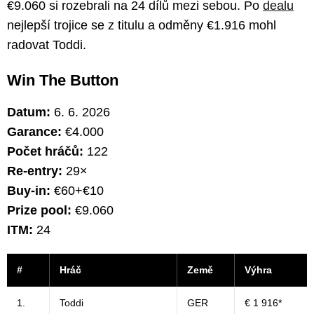
€9.060 si rozebrali na 24 dílů mezi sebou. Po
dealu
nejlepší trojice se z titulu a odměny €1.916 mohl
radovat Toddi.
Win The Button
Datum:
6. 6. 2026
Garance:
€4.000
Počet hráčů:
122
Re-entry:
29×
Buy-in:
€60+€10
Prize pool:
€9.060
ITM:
24
#
Hráč
Země
Výhra
1.
Toddi
GER
€ 1 916*