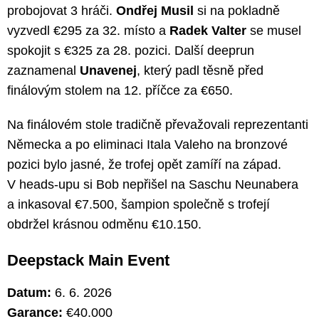
probojovat 3 hráči.
Ondřej Musil
si na pokladně
vyzvedl €295 za 32. místo a
Radek Valter
se musel
spokojit s €325 za 28. pozici. Další deeprun
zaznamenal
Unavenej
, který padl těsně před
finálovým stolem na 12. příčce za €650.
Na finálovém stole tradičně převažovali reprezentanti
Německa a po eliminaci Itala Valeho na bronzové
pozici bylo jasné, že trofej opět zamíří na západ.
V heads-upu si Bob nepřišel na Saschu Neunabera
a inkasoval €7.500, šampion společně s trofejí
obdržel krásnou odměnu €10.150.
Deepstack Main Event
Datum:
6. 6. 2026
Garance:
€40.000