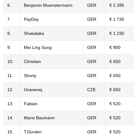
6.
Benjamin Muenstermann
GER
€ 2 285
7.
PayDay
GER
€ 1 730
8.
Shakalaka
GER
€ 1 230
9.
Mei Ling Sung
GER
€ 900
10.
Christian
GER
€ 650
11.
Shorty
GER
€ 650
12.
Unavenej
CZE
€ 650
13.
Fabian
GER
€ 520
14.
Mario Baumann
GER
€ 520
15.
T.Durden
GER
€ 520