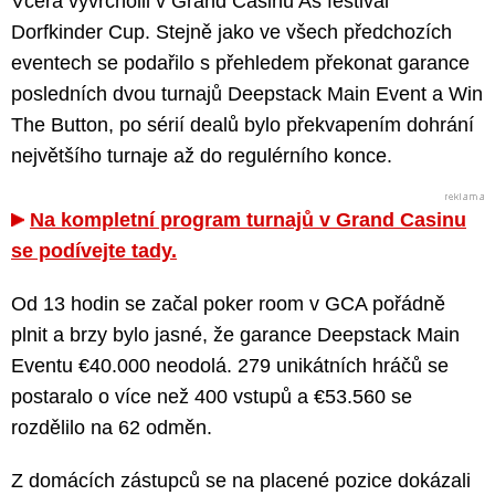
Včera vyvrcholil v Grand Casinu Aš festival
Dorfkinder Cup. Stejně jako ve všech předchozích
eventech se podařilo s přehledem překonat garance
posledních dvou turnajů Deepstack Main Event a Win
The Button, po sérií dealů bylo překvapením dohrání
největšího turnaje až do regulérního konce.
Na kompletní program turnajů v Grand Casinu
se podívejte tady.
Od 13 hodin se začal poker room v GCA pořádně
plnit a brzy bylo jasné, že garance Deepstack Main
Eventu €40.000 neodolá. 279 unikátních hráčů se
postaralo o více než 400 vstupů a €53.560 se
rozdělilo na 62 odměn.
Z domácích zástupců se na placené pozice dokázali