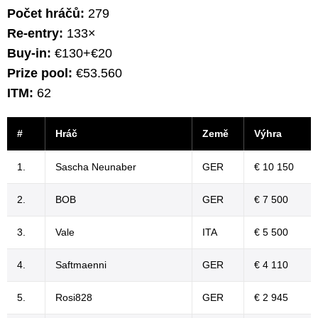
Počet hráčů:
279
Re-entry:
133×
Buy-in:
€130+€20
Prize pool:
€53.560
ITM:
62
#
Hráč
Země
Výhra
1.
Sascha Neunaber
GER
€ 10 150
2.
BOB
GER
€ 7 500
3.
Vale
ITA
€ 5 500
4.
Saftmaenni
GER
€ 4 110
5.
Rosi828
GER
€ 2 945