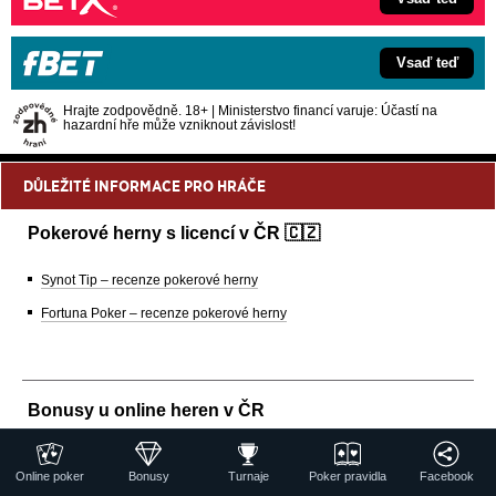
Vsaď teď
Hrajte zodpovědně. 18+ | Ministerstvo financí varuje: Účastí na
hazardní hře může vzniknout závislost!
DŮLEŽITÉ INFORMACE PRO HRÁČE
Pokerové herny s licencí v ČR 🇨🇿
Synot Tip – recenze pokerové herny
Fortuna Poker – recenze pokerové herny
Bonusy u online heren v ČR
SynotTip bonus poker aktuálně
Online poker
Bonusy
Turnaje
Poker pravidla
Facebook
Fortuna bonus poker aktuálně