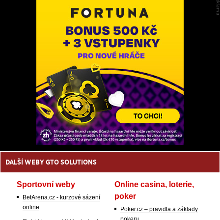
DALŠÍ WEBY GTO SOLUTIONS
Sportovní weby
Online casina, loterie,
poker
BetArena.cz - kurzové sázení
online
Poker.cz – pravidla a základy
pokeru