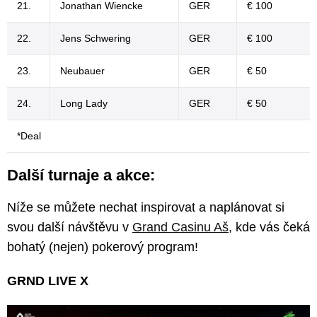
21.
Jonathan Wiencke
GER
€ 100
22.
Jens Schwering
GER
€ 100
23.
Neubauer
GER
€ 50
24.
Long Lady
GER
€ 50
*Deal
Další turnaje a akce:
Níže se můžete nechat inspirovat a naplánovat si
svou další návštěvu v
Grand Casinu Aš
, kde vás čeká
bohatý (nejen) pokerový program!
GRND LIVE X