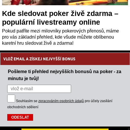
Kde sledovat poker živě zdarma –
populární livestreamy online
Pokud patříte mezi milovníky pokerových přenosů, máme
pro vás základní přehled, kde všude můžete oblíbenou
karetní hru sledovat živě a zdarma!
VLOŽ EMAIL A ZÍSKEJ NEJVYŠŠÍ BONUS
Pošleme ti přehled nejvyšších bonusů na poker - za
minutu je tvůj!
Souhlasím se
zpracováním osobních údajů
pro účely zasílání
obchodních sdělení