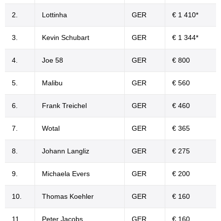
2.
Lottinha
GER
€ 1 410*
3.
Kevin Schubart
GER
€ 1 344*
4.
Joe 58
GER
€ 800
5.
Malibu
GER
€ 560
6.
Frank Treichel
GER
€ 460
7.
Wotal
GER
€ 365
8.
Johann Langliz
GER
€ 275
9.
Michaela Evers
GER
€ 200
10.
Thomas Koehler
GER
€ 160
11.
Peter Jacobs
GER
€ 160