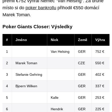
prémii €752 vyhrál Němec "Van Helsing". Za druhé
místo si do
poker bankrollu
přihodil €550 domácí
Marek Toman.
Poker Giants Closer: Výsledky
#
Jméno
Nick
Země
Výhra
1
Van Helsing
GER
752 €
2
Marek Toman
CZE
550 €
3
Stefanie Gehring
GER
402 €
4
Bjoern Wilken
GER
337 €
5
Kalle
GER
253 €
6
Hendrik
GER
225 €