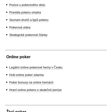
Pozice u pokerového stolu
Pravidla pokeru omaha
Seznam druhů a typů pokeru
Pokerová videa
Strategické pokerové články
Online poker
Legální online pokerové herny v Česku
Hrát online poker zdarma
Poker bonusy na online hernách
Hraní online pokeru o skutečné peníze
Živý poker