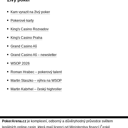
Kam vyrazit na živý poker
Pokerové karty
King's Casino Rozvadov
King's Casino Praha
Grand Casino Aš
Grand Casino Aš – newsletter
WSOP 2026
Roman Hrabec – pokerový talent
Martin Staszko – výhra na WSOP
Martin Kabrhel – český highroller
PokerArena.cz
je komplexní, odborný a důvěryhodný průvodce světem
legálních online casin, která mají licenci od
Ministerstva financí České