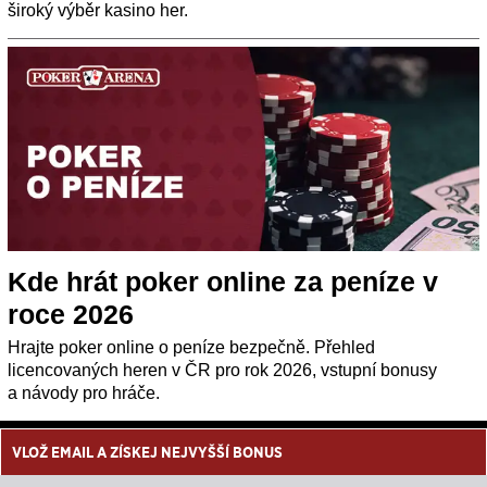
široký výběr kasino her.
Kde hrát poker online za peníze v
roce 2026
Hrajte poker online o peníze bezpečně. Přehled
licencovaných heren v ČR pro rok 2026, vstupní bonusy
a návody pro hráče.
VLOŽ EMAIL A ZÍSKEJ NEJVYŠŠÍ BONUS