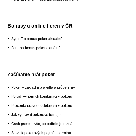
Bonusy u online heren v ČR
SynotTip bonus poker aktuálně
Fortuna bonus poker aktuálně
Začínáme hrát poker
Poker – základní pravidla a průběh hry
Pořadí výherních kombinací v pokeru
Procenta pravděpodobnosti v pokeru
Jak vyhrávat pokerové turnaje
Cash game – vše, co potřebujete znát
Slovník pokerových pojmů a termínů