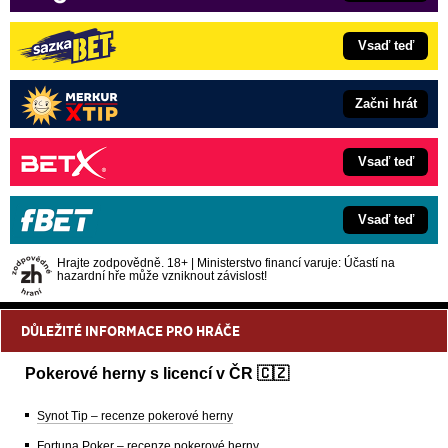
Vsaď teď
Začni hrát
Vsaď teď
Vsaď teď
Hrajte zodpovědně. 18+ | Ministerstvo financí varuje: Účastí na
hazardní hře může vzniknout závislost!
DŮLEŽITÉ INFORMACE PRO HRÁČE
Pokerové herny s licencí v ČR 🇨🇿
Synot Tip – recenze pokerové herny
Fortuna Poker – recenze pokerové herny