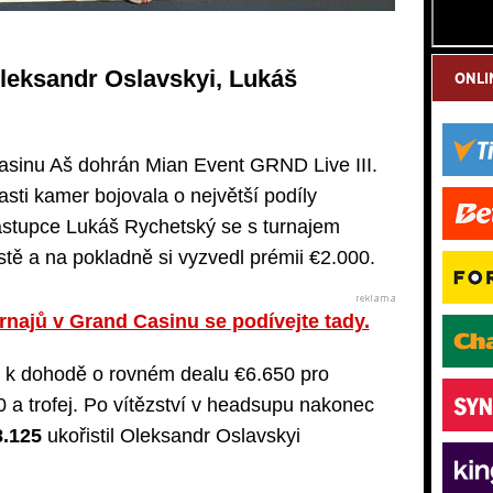
Oleksandr Oslavskyi, Lukáš
ONLI
Casinu Aš dohrán Mian Event GRND Live III.
asti kamer bojovala o největší podíly
ástupce Lukáš Rychetský se s turnajem
stě a na pokladně si vyzvedl prémii €2.000.
najů v Grand Casinu se podívejte tady.
o k dohodě o rovném dealu €6.650 pro
 a trofej. Po vítězství v headsupu nakonec
8.125
ukořistil Oleksandr Oslavskyi