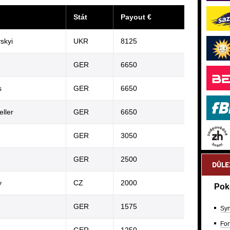
Stát
Payout €
skyi
UKR
8125
GER
6650
s
GER
6650
ller
GER
6650
GER
3050
GER
2500
DŮLE
y
CZ
2000
Pok
GER
1575
Syn
For