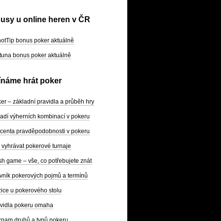
usy u online heren v ČR
otTip bonus poker aktuálně
tuna bonus poker aktuálně
ínáme hrát poker
er – základní pravidla a průběh hry
adí výherních kombinací v pokeru
centa pravděpodobnosti v pokeru
 vyhrávat pokerové turnaje
h game – vše, co potřebujete znát
vník pokerových pojmů a termínů
ice u pokerového stolu
vidla pokeru omaha
nam druhů a typů pokeru