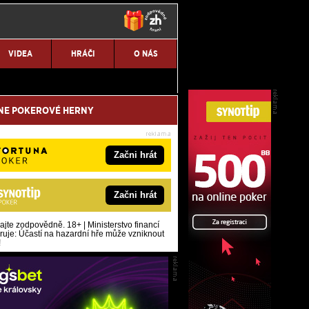
VIDEA
HRÁČI
O NÁS
NE POKEROVÉ HERNY
Začni hrát
Začni hrát
ajte zodpovědně. 18+ | Ministerstvo financí
ruje: Účastí na hazardní hře může vzniknout
!