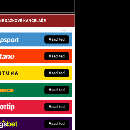
NE SÁZKOVÉ KANCELÁŘE
Vsaď teď
Vsaď teď
Vsaď teď
Vsaď teď
Vsaď teď
Vsaď teď