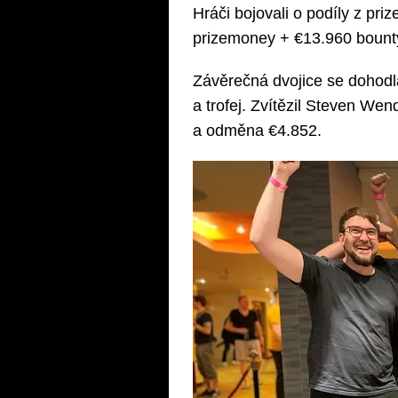
Hráči bojovali o podíly z pri
prizemoney + €13.960 bount
Závěrečná dvojice se dohodl
a trofej. Zvítězil Steven Wen
a odměna €4.852.