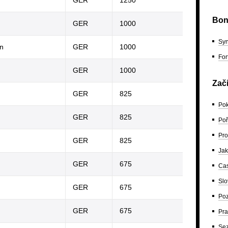
GER
1250
Bon
GER
1000
Syn
n
GER
1000
For
GER
1000
Zač
GER
825
Pok
GER
825
Poř
Pro
GER
825
Jak
GER
675
Cas
Slo
GER
675
Poz
GER
675
Pra
Sez