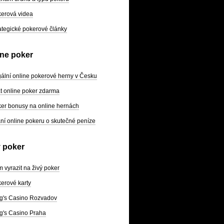
erová videa
ategické pokerové články
ine poker
ální online pokerové herny v Česku
t online poker zdarma
er bonusy na online hernách
ní online pokeru o skutečné peníze
ý poker
 vyrazit na živý poker
erové karty
g's Casino Rozvadov
g's Casino Praha