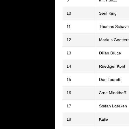
9
Mr. Funzz
10
Senf King
11
Thomas Schave
12
Markus Goettert
13
Dillan Bruce
14
Ruediger Kohl
15
Don Touretti
16
Arne Mindthoff
17
Stefan Loerken
18
Kalle