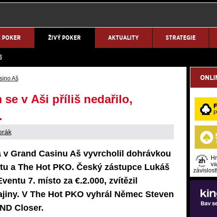
E POKER
ŽIVÝ POKER
AKTUALITY
STRATEGIE
Š
ONLI
sino Aš
e v Aši příliš nedařilo,
.
orák
ra v Grand Casinu Aš vyvrcholil dohrávkou
Hr
va
ntu a The Hot PKO. Český zástupce Lukáš
závislost
entu 7. místo za €.2.000, zvítězil
ajiny. V The Hot PKO vyhrál Němec Steven
ND Closer.