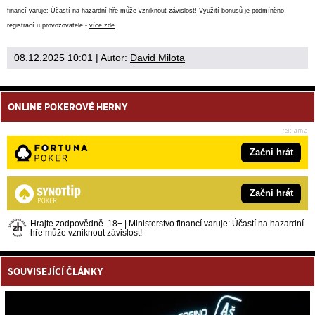
financí varuje: Účastí na hazardní hře může vzniknout závislost! Využití bonusů je podmíněno
registrací u provozovatele -
více zde
.
08.12.2025 10:01
| Autor:
David Milota
ONLINE POKEROVÉ HERNY
Začni hrát
Začni hrát
Hrajte zodpovědně. 18+ | Ministerstvo financí varuje: Účastí na hazardní
hře může vzniknout závislost!
SOUVISEJÍCÍ ČLÁNKY