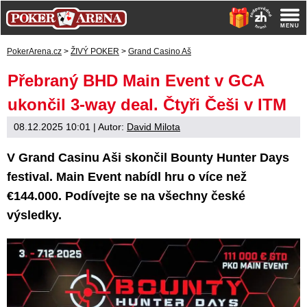
PokerArena.cz
>
ŽIVÝ POKER
>
Grand Casino Aš
Přebraný BHD Main Event v GCA
ukončil 3-way deal. Čtyři Češi v ITM
08.12.2025 10:01
| Autor:
David Milota
V Grand Casinu Aši skončil Bounty Hunter Days
festival. Main Event nabídl hru o více než
€144.000. Podívejte se na všechny české
výsledky.