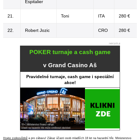
Espitalier
21.
Toni
ITA
280 €
22.
Robert Jozic
CRO
280 €
POKER turnaje a cash game
v Grand Casino Aš
Pravidelné turnaje, cash game i speciální
akce!
Hrajte zodpovědně
a pro zábavu! Zákaz účasti osob mladších 18 let na hazardní hře. Ministerstvo