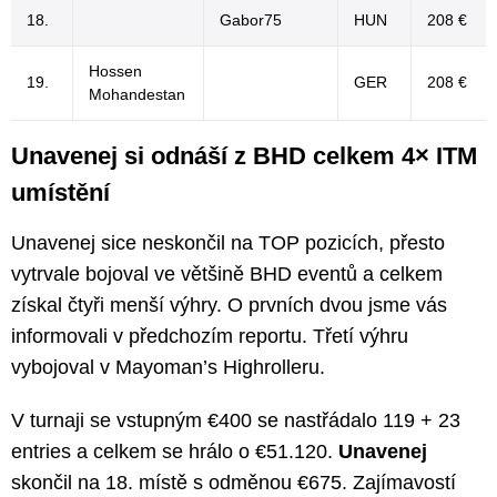
18.
Gabor75
HUN
208 €
Hossen
19.
GER
208 €
Mohandestan
Unavenej si odnáší z BHD celkem 4× ITM
umístění
Unavenej sice neskončil na TOP pozicích, přesto
vytrvale bojoval ve většině BHD eventů a celkem
získal čtyři menší výhry. O prvních dvou jsme vás
informovali v předchozím reportu. Třetí výhru
vybojoval v Mayoman’s Highrolleru.
V turnaji se vstupným €400 se nastřádalo 119 + 23
entries a celkem se hrálo o €51.120.
Unavenej
skončil na 18. místě s odměnou €675. Zajímavostí