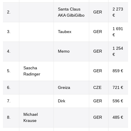
Santa Claus
2 273
2.
GER
AKA GilbiGilbo
€
1 691
3.
Taubex
GER
€
1 254
4.
Memo
GER
€
Sascha
5.
GER
859 €
Radinger
6.
Greiza
CZE
721 €
7.
Dirk
GER
596 €
Michael
8.
GER
485 €
Krause