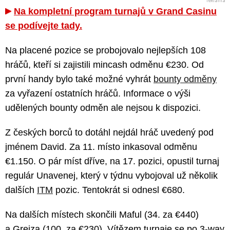
Na kompletní program turnajů v Grand Casinu
se podívejte tady.
Na placené pozice se probojovalo nejlepších 108
hráčů, kteří si zajistili mincash odměnu €230. Od
první handy bylo také možné vyhrát
bounty odměny
za vyřazení ostatních hráčů. Informace o výši
udělených bounty odměn ale nejsou k dispozici.
Z českých borců to dotáhl nejdál hráč uvedený pod
jménem David. Za 11. místo inkasoval odměnu
€1.150. O pár míst dříve, na 17. pozici, opustil turnaj
regulár Unavenej, který v týdnu vybojoval už několik
dalších
ITM
pozic. Tentokrát si odnesl €680.
Na dalších místech skončili Maful (34. za €440)
a Greiza (100. za €230). Vítězem turnaje se po 3-way