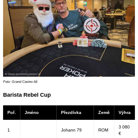
Foto: Grand Casino Aš
Barista Rebel Cup
Poř.
Jméno
Přezdívka
Země
Výhra
3 080
1.
Johann 79
ROM
€