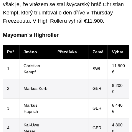
však je, že vítězem se stal švýcarský hráč Christian
Kempf, který triumfoval o den dříve v Thursday
Freezeoutu. V High Rolleru vyhrál €11.900.
Mayoman´s Highroller
Poř.
Jméno
Přezdívka
Země
Výhra
Christian
11 900
1.
SWI
Kempf
€
8 200
2.
Markus Korb
GER
€
Markus
6 440
3.
GER
Haprich
€
Kai-Uwe
4 800
4.
GER
Mezer
€