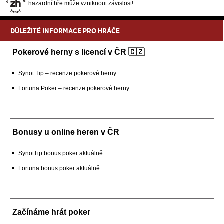
hazardní hře může vzniknout závislost!
DŮLEŽITÉ INFORMACE PRO HRÁČE
Pokerové herny s licencí v ČR 🇨🇿
Synot Tip – recenze pokerové herny
Fortuna Poker – recenze pokerové herny
Bonusy u online heren v ČR
SynotTip bonus poker aktuálně
Fortuna bonus poker aktuálně
Začínáme hrát poker