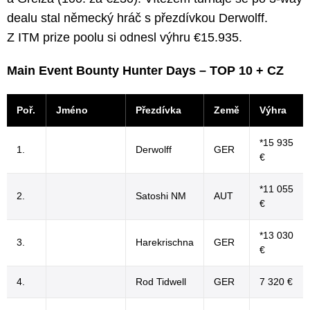
dealu stal německý hráč s přezdívkou Derwolff.
Z ITM prize poolu si odnesl výhru €15.935.
Main Event Bounty Hunter Days – TOP 10 + CZ
Poř.
Jméno
Přezdívka
Země
Výhra
*15 935
1.
Derwolff
GER
€
*11 055
2.
Satoshi NM
AUT
€
*13 030
3.
Harekrischna
GER
€
4.
Rod Tidwell
GER
7 320 €