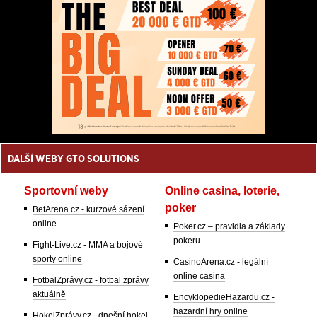
DALŠÍ WEBY GTO SOLUTIONS
Sportovní weby
Online casina, loterie,
poker
BetArena.cz - kurzové sázení
online
Poker.cz – pravidla a základy
pokeru
Fight-Live.cz - MMA a bojové
sporty online
CasinoArena.cz - legální
online casina
FotbalZprávy.cz - fotbal zprávy
aktuálně
EncyklopedieHazardu.cz -
hazardní hry online
HokejZprávy.cz - dnešní hokej