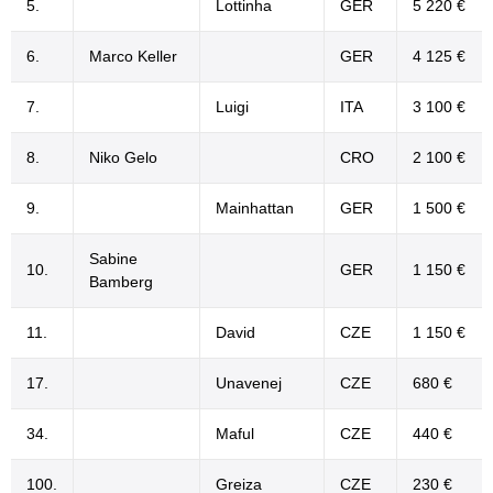
5.
Lottinha
GER
5 220 €
6.
Marco Keller
GER
4 125 €
7.
Luigi
ITA
3 100 €
8.
Niko Gelo
CRO
2 100 €
9.
Mainhattan
GER
1 500 €
Sabine
10.
GER
1 150 €
Bamberg
11.
David
CZE
1 150 €
17.
Unavenej
CZE
680 €
34.
Maful
CZE
440 €
100.
Greiza
CZE
230 €