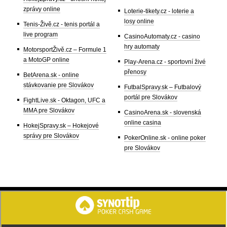
zprávy online
Loterie-tikety.cz - loterie a
losy online
Tenis-Živě.cz - tenis portál a
live program
CasinoAutomaty.cz - casino
hry automaty
MotorsportŽivě.cz – Formule 1
a MotoGP online
Play-Arena.cz - sportovní živé
přenosy
BetArena.sk - online
stávkovanie pre Slovákov
FutbalSpravy.sk – Futbalový
portál pre Slovákov
FightLive.sk - Oktagon, UFC a
MMA pre Slovákov
CasinoArena.sk - slovenská
online casina
HokejSpravy.sk – Hokejové
správy pre Slovákov
PokerOnline.sk - online poker
pre Slovákov