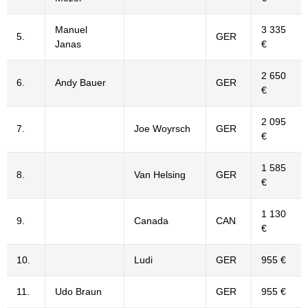
Manuel
3 335
5.
GER
Janas
€
2 650
6.
Andy Bauer
GER
€
2 095
7.
Joe Woyrsch
GER
€
1 585
8.
Van Helsing
GER
€
1 130
9.
Canada
CAN
€
10.
Ludi
GER
955 €
11.
Udo Braun
GER
955 €