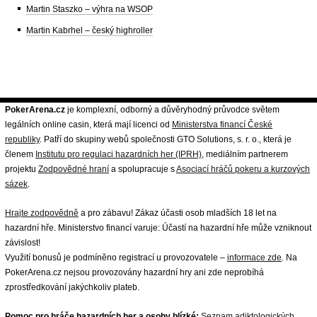
Martin Staszko – výhra na WSOP
Martin Kabrhel – český highroller
PokerArena.cz
je komplexní, odborný a důvěryhodný průvodce světem
legálních online casin, která mají licenci od
Ministerstva financí České
republiky
. Patří do skupiny webů společnosti GTO Solutions, s. r. o., která je
členem
Institutu pro regulaci hazardních her (IPRH)
, mediálním partnerem
projektu
Zodpovědné hraní
a spolupracuje s
Asociací hráčů pokeru a kurzových
sázek
.
Hrajte zodpovědně
a pro zábavu! Zákaz účasti osob mladších 18 let na
hazardní hře. Ministerstvo financí varuje: Účastí na hazardní hře může vzniknout
závislost!
Využití bonusů je podmíněno registrací u provozovatele –
informace zde
. Na
PokerArena.cz nejsou provozovány hazardní hry ani zde neprobíhá
zprostředkování jakýchkoliv plateb.
Pomoc pro hráče hazardních her a osoby blízké:
Seznam adiktologických