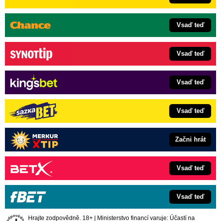
Vsaď teď
Vsaď teď
Vsaď teď
Vsaď teď
Začni hrát
Vsaď teď
Vsaď teď
Hrajte zodpovědně. 18+ | Ministerstvo financí varuje: Účastí na