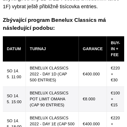
1F) vybrat ještě přibližně tisícovka entries.
Zbývající program Benelux Classics má
následující podobu:
BUY-
DATUM
TURNAJ
GARANCE
IN +
FEE
BENELUX CLASSICS
€220
SO 14.
2022 - DAY 1D (CAP
€400.000
+
5. 11:00
500 ENTRIES)
€30
BENELUX CLASSICS
€100
SO 14.
POT LIMIT OMAHA
€8.000
+
5. 15:00
(CAP 90 ENTRIES)
€15
BENELUX CLASSICS
€220
SO 14.
2022 - DAY 1E (CAP 500
€400.000
+
5. 18:00