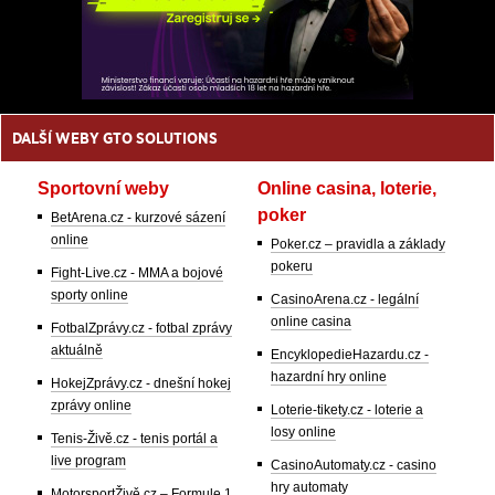
DALŠÍ WEBY GTO SOLUTIONS
Sportovní weby
Online casina, loterie,
poker
BetArena.cz - kurzové sázení
online
Poker.cz – pravidla a základy
pokeru
Fight-Live.cz - MMA a bojové
sporty online
CasinoArena.cz - legální
online casina
FotbalZprávy.cz - fotbal zprávy
aktuálně
EncyklopedieHazardu.cz -
hazardní hry online
HokejZprávy.cz - dnešní hokej
zprávy online
Loterie-tikety.cz - loterie a
losy online
Tenis-Živě.cz - tenis portál a
live program
CasinoAutomaty.cz - casino
hry automaty
MotorsportŽivě.cz – Formule 1