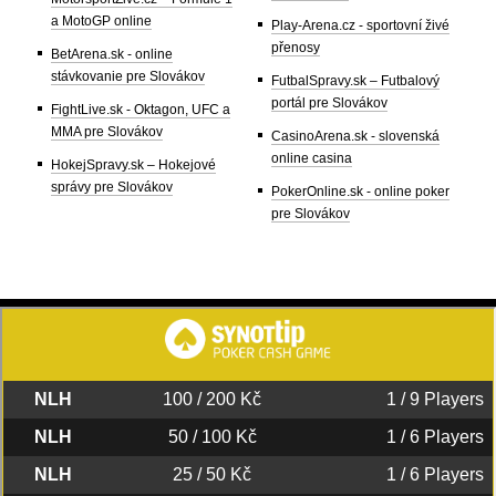
a MotoGP online
Play-Arena.cz - sportovní živé
přenosy
BetArena.sk - online
stávkovanie pre Slovákov
FutbalSpravy.sk – Futbalový
portál pre Slovákov
FightLive.sk - Oktagon, UFC a
MMA pre Slovákov
CasinoArena.sk - slovenská
online casina
HokejSpravy.sk – Hokejové
správy pre Slovákov
PokerOnline.sk - online poker
pre Slovákov