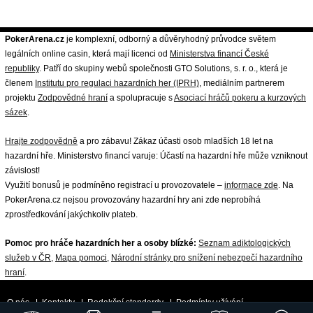
PokerArena.cz
je komplexní, odborný a důvěryhodný průvodce světem
legálních online casin, která mají licenci od
Ministerstva financí České
republiky
. Patří do skupiny webů společnosti GTO Solutions, s. r. o., která je
členem
Institutu pro regulaci hazardních her (IPRH)
, mediálním partnerem
projektu
Zodpovědné hraní
a spolupracuje s
Asociací hráčů pokeru a kurzových
sázek
.
Hrajte zodpovědně
a pro zábavu! Zákaz účasti osob mladších 18 let na
hazardní hře. Ministerstvo financí varuje: Účastí na hazardní hře může vzniknout
závislost!
Využití bonusů je podmíněno registrací u provozovatele –
informace zde
. Na
PokerArena.cz nejsou provozovány hazardní hry ani zde neprobíhá
zprostředkování jakýchkoliv plateb.
Pomoc pro hráče hazardních her a osoby blízké:
Seznam adiktologických
služeb v ČR
,
Mapa pomoci
,
Národní stránky pro snížení nebezpečí hazardního
hraní
.
O nás
|
Kontakty
|
Redakční standardy
|
Podmínky užívání