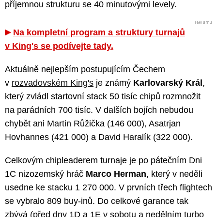
příjemnou strukturu se 40 minutovými levely.
Na kompletní program a struktury turnajů
v King's se podívejte tady.
Aktuálně nejlepším postupujícím Čechem
v
rozvadovském King's
je známý
Karlovarský Král
,
který zvládl startovní stack 50 tisíc chipů rozmnožit
na parádních 700 tisíc. V dalších bojích nebudou
chybět ani Martin Růžička (146 000), Asatrjan
Hovhannes (421 000) a David Haralík (322 000).
Celkovým chipleaderem turnaje je po pátečním Dni
1C nizozemský hráč
Marco Herman
, který v neděli
usedne ke stacku 1 270 000. V prvních třech flightech
se vybralo 809 buy-inů. Do celkové garance tak
zbývá (před dny 1D a 1E v sobotu a nedělním turbo