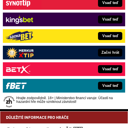
Vsaď teď
Vsaď teď
Vsaď teď
Začni hrát
Vsaď teď
Vsaď teď
Hrajte zodpovědně. 18+ | Ministerstvo financí varuje: Účastí na
hazardní hře může vzniknout závislost!
DŮLEŽITÉ INFORMACE PRO HRÁČE