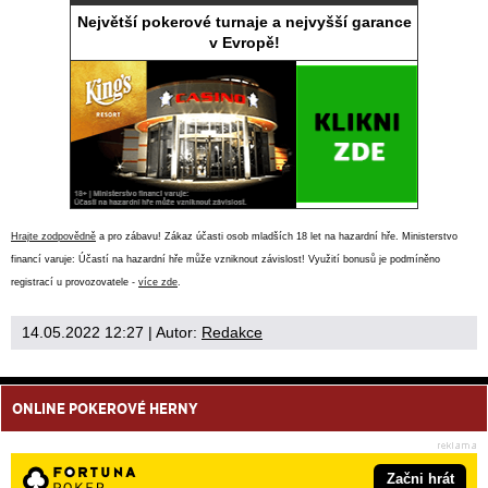
Největší pokerové turnaje a nejvyšší garance
v Evropě!
Hrajte zodpovědně
a pro zábavu! Zákaz účasti osob mladších 18 let na hazardní hře. Ministerstvo
financí varuje: Účastí na hazardní hře může vzniknout závislost! Využití bonusů je podmíněno
registrací u provozovatele -
více zde
.
14.05.2022 12:27
| Autor:
Redakce
ONLINE POKEROVÉ HERNY
Začni hrát