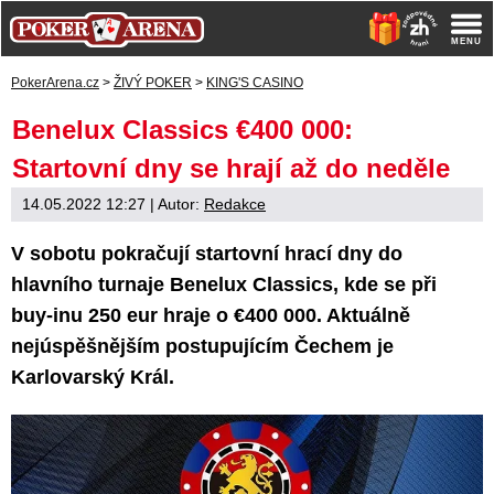
PokerArena.cz
>
ŽIVÝ POKER
>
KING'S CASINO
Benelux Classics €400 000:
Startovní dny se hrají až do neděle
14.05.2022 12:27
| Autor:
Redakce
V sobotu pokračují startovní hrací dny do
hlavního turnaje Benelux Classics, kde se při
buy-inu 250 eur hraje o €400 000. Aktuálně
nejúspěšnějším postupujícím Čechem je
Karlovarský Král.