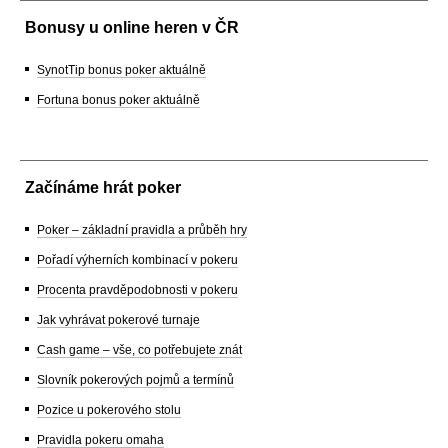
Bonusy u online heren v ČR
SynotTip bonus poker aktuálně
Fortuna bonus poker aktuálně
Začínáme hrát poker
Poker – základní pravidla a průběh hry
Pořadí výherních kombinací v pokeru
Procenta pravděpodobnosti v pokeru
Jak vyhrávat pokerové turnaje
Cash game – vše, co potřebujete znát
Slovník pokerových pojmů a termínů
Pozice u pokerového stolu
Pravidla pokeru omaha