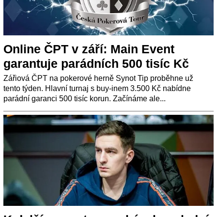
Online ČPT v září: Main Event
garantuje parádních 500 tisíc Kč
Zářiová ČPT na pokerové herně Synot Tip proběhne už
tento týden. Hlavní turnaj s buy-inem 3.500 Kč nabídne
parádní garanci 500 tisíc korun. Začínáme ale...