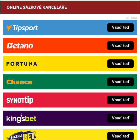
ONLINE SÁZKOVÉ KANCELÁŘE
Vsaď teď
Vsaď teď
Vsaď teď
Vsaď teď
Vsaď teď
Vsaď teď
Vsaď teď