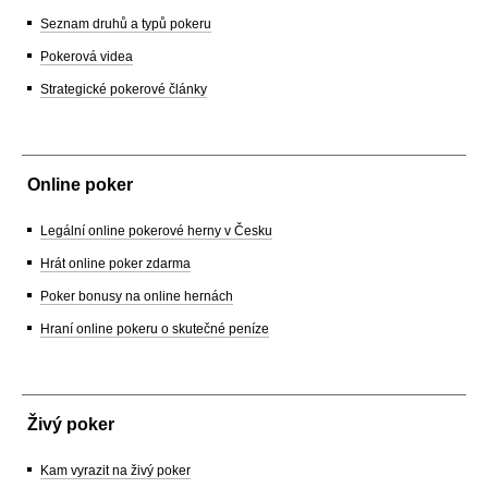
Seznam druhů a typů pokeru
Pokerová videa
Strategické pokerové články
Online poker
Legální online pokerové herny v Česku
Hrát online poker zdarma
Poker bonusy na online hernách
Hraní online pokeru o skutečné peníze
Živý poker
Kam vyrazit na živý poker