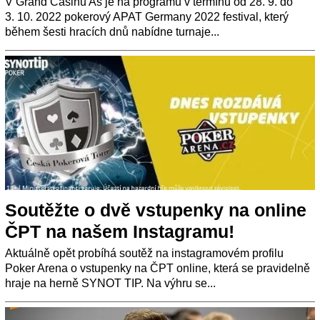
V Grand Casinu Aš je na programu v termínu od 28. 9. do
3. 10. 2022 pokerový APAT Germany 2022 festival, který
během šesti hracích dnů nabídne turnaje...
Soutěžte o dvě vstupenky na online
ČPT na našem Instagramu!
Aktuálně opět probíhá soutěž na instagramovém profilu
Poker Arena o vstupenky na ČPT online, která se pravidelně
hraje na herně SYNOT TIP. Na výhru se...