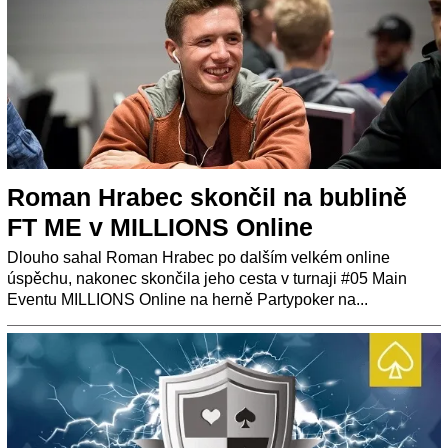
Roman Hrabec skončil na bublině
FT ME v MILLIONS Online
Dlouho sahal Roman Hrabec po dalším velkém online
úspěchu, nakonec skončila jeho cesta v turnaji #05 Main
Eventu MILLIONS Online na herně Partypoker na...