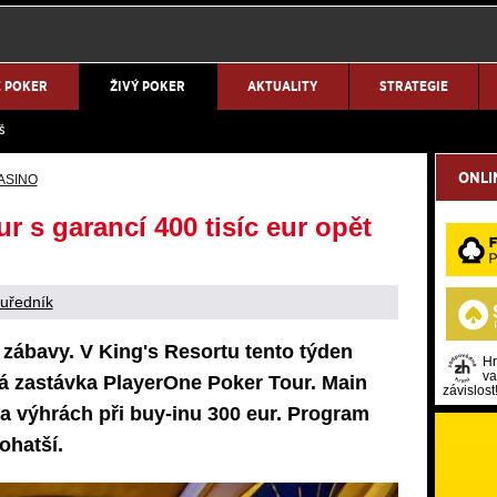
E POKER
ŽIVÝ POKER
AKTUALITY
STRATEGIE
Š
ONLI
ASINO
r s garancí 400 tisíc eur opět
uředník
e zábavy. V King's Resortu tento týden
Hr
va
 zastávka PlayerOne Poker Tour. Main
závislost
a výhrách při buy-inu 300 eur. Program
ohatší.