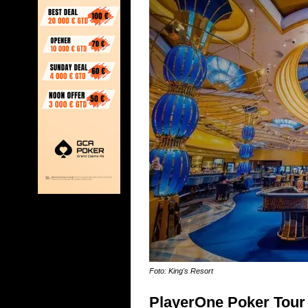
Foto: King's Resort
PlayerOne Poker Tour 