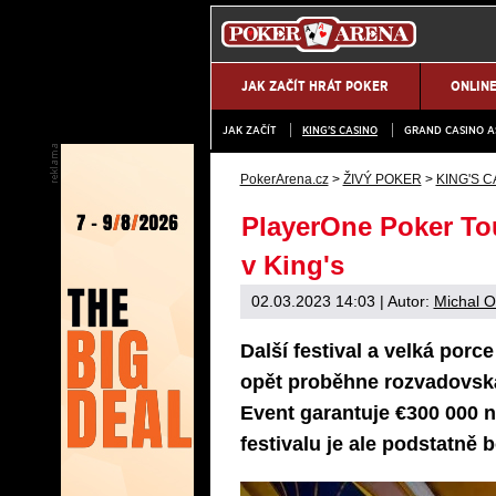
JAK ZAČÍT HRÁT POKER
ONLIN
JAK ZAČÍT
KING'S CASINO
GRAND CASINO A
PokerArena.cz
>
ŽIVÝ POKER
>
KING'S C
PlayerOne Poker Tou
v King's
02.03.2023 14:03
| Autor:
Michal O
Další festival a velká porc
opět proběhne rozvadovská
Event garantuje €300 000 n
festivalu je ale podstatně b