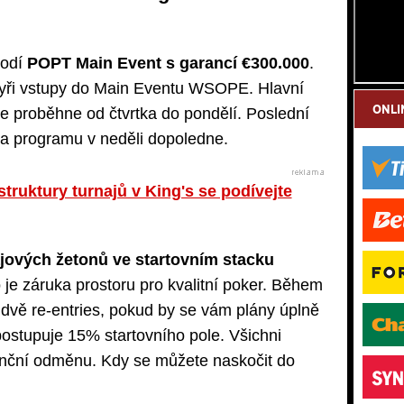
vodí
POPT Main Event s garancí €300.000
.
čtyři vstupy do Main Eventu WSOPE. Hlavní
ONLI
ne proběhne od čtvrtka do pondělí. Poslední
e na programu v neděli dopoledne.
truktury turnajů v King's se podívejte
ajových žetonů ve startovním stacku
o je záruka prostoru pro kvalitní poker. Během
i dvě re-entries, pokud by se vám plány úplně
 postupuje 15% startovního pole. Všichni
inanční odměnu. Kdy se můžete naskočit do