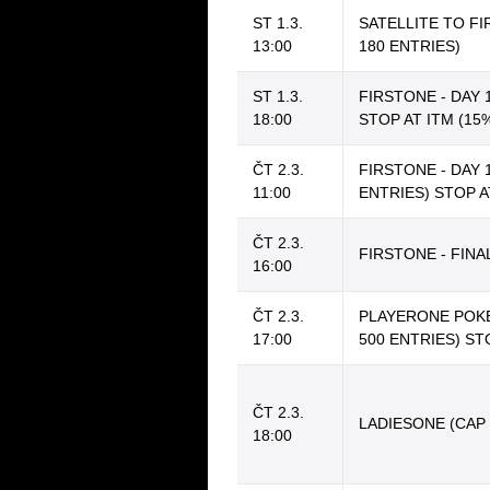
ST 1.3.
SATELLITE TO FI
13:00
180 ENTRIES)
ST 1.3.
FIRSTONE - DAY 
18:00
STOP AT ITM (15
ČT 2.3.
FIRSTONE - DAY 
11:00
ENTRIES) STOP A
ČT 2.3.
FIRSTONE - FINA
16:00
ČT 2.3.
PLAYERONE POKE
17:00
500 ENTRIES) ST
ČT 2.3.
LADIESONE (CAP 
18:00