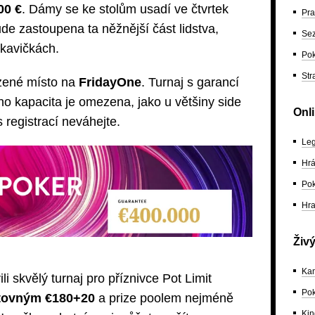
00 €
. Dámy se ke stolům usadí ve čtvrtek
Pra
bude zastoupena ta něžnější část lidstva,
Sez
ukavičkách.
Pok
Str
zené místo na
FridayOne
. Turnaj s garancí
o kapacita je omezena, jako u většiny side
Onl
 registrací neváhejte.
Leg
Hrá
Pok
Hra
Živ
Kam
i skvělý turnaj pro příznivce Pot Limit
Pok
tovným €180+20
a prize poolem nejméně
Kin