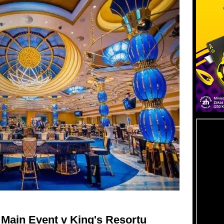
Main Event v King's Resortu