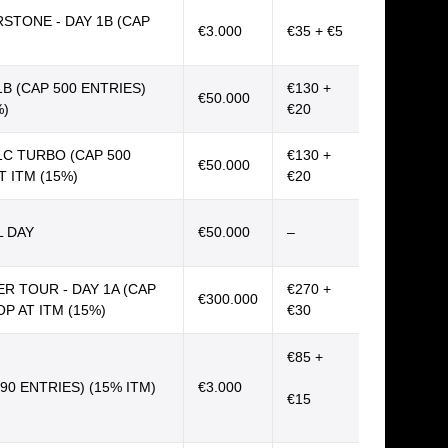
RSTONE - DAY 1B (CAP
€3.000
€35 + €5
1B (CAP 500 ENTRIES)
€130 +
€50.000
%)
€20
1C TURBO (CAP 500
€130 +
€50.000
T ITM (15%)
€20
L DAY
€50.000
–
R TOUR - DAY 1A (CAP
€270 +
€300.000
OP AT ITM (15%)
€30
€85 +
90 ENTRIES) (15% ITM)
€3.000
€15