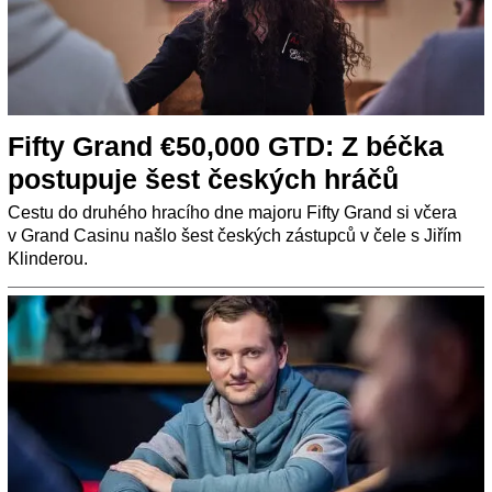
Fifty Grand €50,000 GTD: Z béčka
postupuje šest českých hráčů
Cestu do druhého hracího dne majoru Fifty Grand si včera
v Grand Casinu našlo šest českých zástupců v čele s Jiřím
Klinderou.