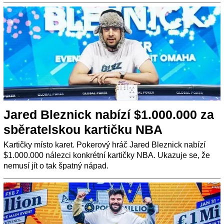
Jared Bleznick nabízí $1.000.000 za
sběratelskou kartičku NBA
Kartičky místo karet. Pokerový hráč Jared Bleznick nabízí
$1.000.000 nálezci konkrétní kartičky NBA. Ukazuje se, že
nemusí jít o tak špatný nápad.