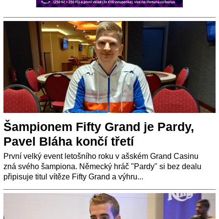
Šampionem Fifty Grand je Pardy,
Pavel Bláha končí třetí
První velký event letošního roku v ašském Grand Casinu
zná svého šampiona. Německý hráč "Pardy" si bez dealu
připisuje titul vítěze Fifty Grand a výhru...