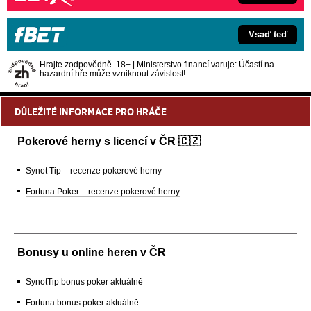
Vsaď teď
Hrajte zodpovědně. 18+ | Ministerstvo financí varuje: Účastí na
hazardní hře může vzniknout závislost!
DŮLEŽITÉ INFORMACE PRO HRÁČE
Pokerové herny s licencí v ČR 🇨🇿
Synot Tip – recenze pokerové herny
Fortuna Poker – recenze pokerové herny
Bonusy u online heren v ČR
SynotTip bonus poker aktuálně
Fortuna bonus poker aktuálně