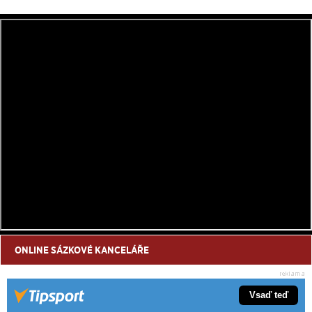
ONLINE SÁZKOVÉ KANCELÁŘE
Vsaď teď