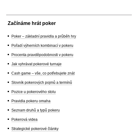
Začínáme hrát poker
Poker – základní pravidla a průběh hry
Pořadí výherních kombinací v pokeru
Procenta pravděpodobnosti v pokeru
Jak vyhrávat pokerové turnaje
Cash game – vše, co potřebujete znát
Slovník pokerových pojmů a termínů
Pozice u pokerového stolu
Pravidla pokeru omaha
Seznam druhů a typů pokeru
Pokerová videa
Strategické pokerové články