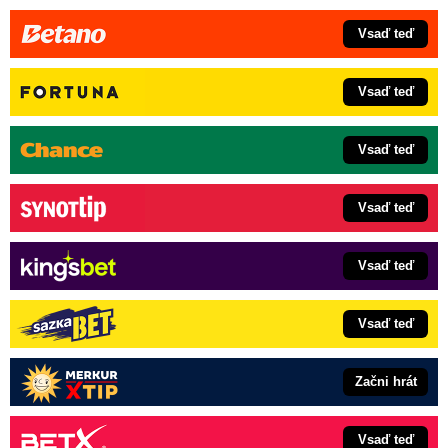
Vsaď teď
Vsaď teď
Vsaď teď
Vsaď teď
Vsaď teď
Vsaď teď
Začni hrát
Vsaď teď