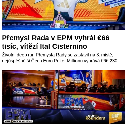
Přemysl Rada v EPM vyhrál €66
tisíc, vítězí Ital Cisternino
Životní deep run Přemysla Rady se zastavil na 3. místě,
nejúspěšnější Čech Euro Poker Millionu vyhrává €66.230.