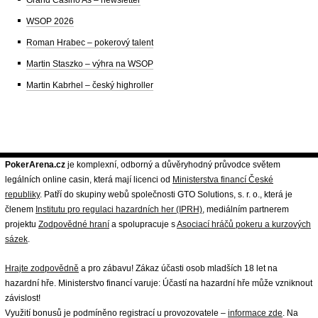
Grand Casino Aš – newsletter
WSOP 2026
Roman Hrabec – pokerový talent
Martin Staszko – výhra na WSOP
Martin Kabrhel – český highroller
PokerArena.cz
je komplexní, odborný a důvěryhodný průvodce světem
legálních online casin, která mají licenci od
Ministerstva financí České
republiky
. Patří do skupiny webů společnosti GTO Solutions, s. r. o., která je
členem
Institutu pro regulaci hazardních her (IPRH)
, mediálním partnerem
projektu
Zodpovědné hraní
a spolupracuje s
Asociací hráčů pokeru a kurzových
sázek
.
Hrajte zodpovědně
a pro zábavu! Zákaz účasti osob mladších 18 let na
hazardní hře. Ministerstvo financí varuje: Účastí na hazardní hře může vzniknout
závislost!
Využití bonusů je podmíněno registrací u provozovatele –
informace zde
. Na