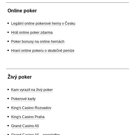
Online poker
Legální online pokerové herny v Česku
Hrát online poker zdarma
Poker bonusy na online hernách
Hraní online pokeru o skutečné peníze
Živý poker
Kam vyrazit na živý poker
Pokerové karty
King's Casino Rozvadov
King's Casino Praha
Grand Casino Aš