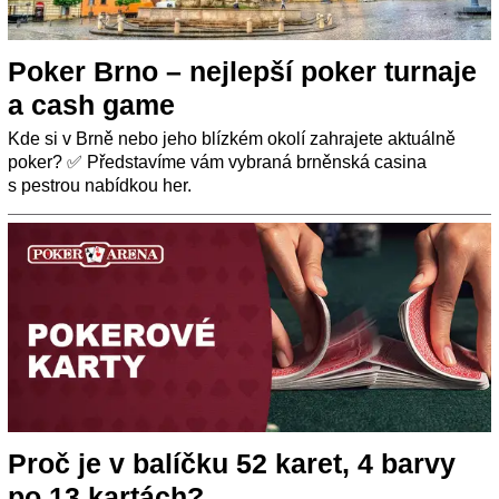
Poker Brno – nejlepší poker turnaje
a cash game
Kde si v Brně nebo jeho blízkém okolí zahrajete aktuálně
poker? ✅ Představíme vám vybraná brněnská casina
s pestrou nabídkou her.
Proč je v balíčku 52 karet, 4 barvy
po 13 kartách?