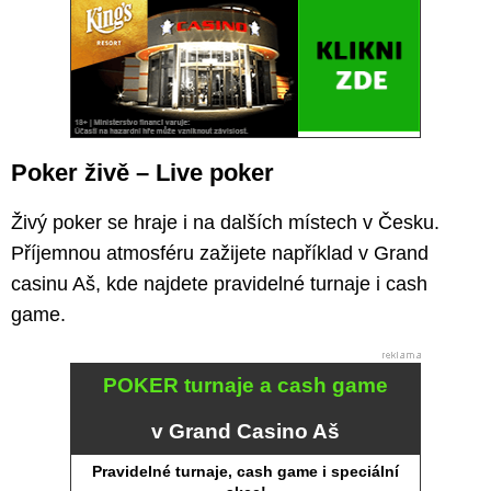
Poker živě – Live poker
Živý poker se hraje i na dalších místech v Česku.
Příjemnou atmosféru zažijete například v Grand
casinu Aš, kde najdete pravidelné turnaje i cash
game.
POKER turnaje a cash game
v Grand Casino Aš
Pravidelné turnaje, cash game i speciální