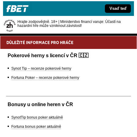
Vsaď teď
Hrajte zodpovědně. 18+ | Ministerstvo financí varuje: Účastí na
hazardní hře může vzniknout závislost!
DŮLEŽITÉ INFORMACE PRO HRÁČE
Pokerové herny s licencí v ČR 🇨🇿
Synot Tip – recenze pokerové herny
Fortuna Poker – recenze pokerové herny
Bonusy u online heren v ČR
SynotTip bonus poker aktuálně
Fortuna bonus poker aktuálně