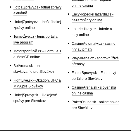
online casina
FotbalZprávy.cz - fotbal zprávy
aktuálně
EncyklopedieHazardu.cz -
hazardní hry online
HokejZprávy.cz - dnešní hokej
zprávy online
Loterie-tikety.cz - loterie a
losy online
Tenis-Živě.cz - tenis portál a
live program
CasinoAutomaty.cz - casino
hry automaty
MotorsportŽivě.cz – Formule 1
a MotoGP online
Play-Arena.cz - sportovní živé
přenosy
BetArena.sk - online
stávkovanie pre Slovákov
FutbalSpravy.sk – Futbalový
portál pre Slovákov
FightLive.sk - Oktagon, UFC a
MMA pre Slovákov
CasinoArena.sk - slovenská
online casina
HokejSpravy.sk – Hokejové
správy pre Slovákov
PokerOnline.sk - online poker
pre Slovákov