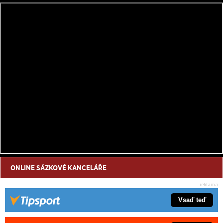
ONLINE SÁZKOVÉ KANCELÁŘE
Vsaď teď