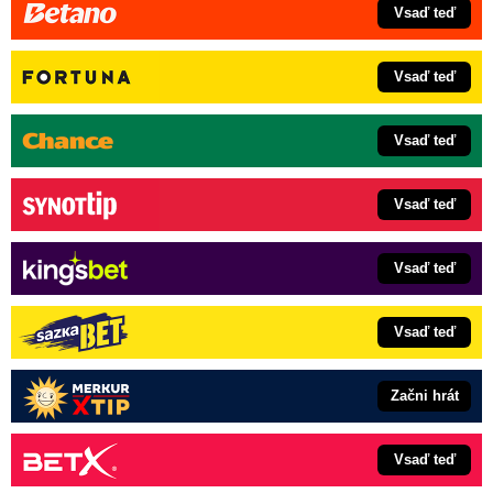
Vsaď teď
Vsaď teď
Vsaď teď
Vsaď teď
Vsaď teď
Vsaď teď
Začni hrát
Vsaď teď