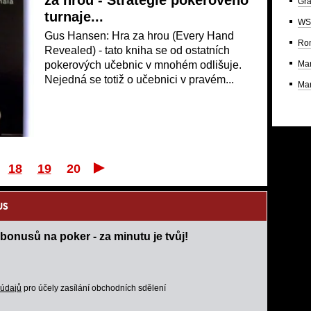
Gra
turnaje...
WS
Gus Hansen: Hra za hrou (Every Hand
Rom
Revealed) - tato kniha se od ostatních
pokerových učebnic v mnohém odlišuje.
Mar
Nejedná se totiž o učebnici v pravém...
Mar
18
19
20
První
US
bonusů na poker - za minutu je tvůj!
 údajů
pro účely zasílání obchodních sdělení