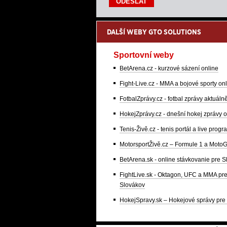
DALŠÍ WEBY GTO SOLUTIONS
Sportovní weby
BetArena.cz - kurzové sázení online
Fight-Live.cz - MMA a bojové sporty on
FotbalZprávy.cz - fotbal zprávy aktuáln
HokejZprávy.cz - dnešní hokej zprávy o
Tenis-Živě.cz - tenis portál a live progr
MotorsportŽivě.cz – Formule 1 a Moto
BetArena.sk - online stávkovanie pre 
FightLive.sk - Oktagon, UFC a MMA pr
Slovákov
HokejSpravy.sk – Hokejové správy pre