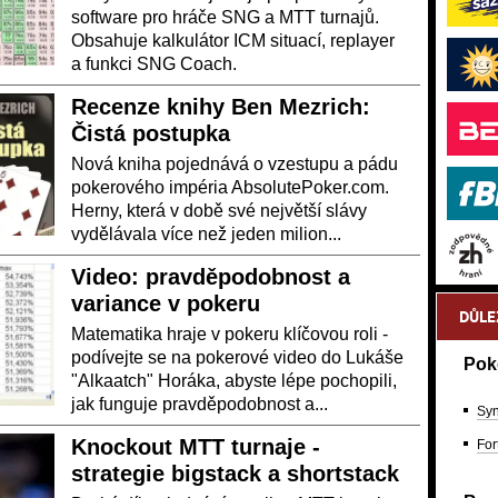
software pro hráče SNG a MTT turnajů.
Obsahuje kalkulátor ICM situací, replayer
a funkci SNG Coach.
Recenze knihy Ben Mezrich:
Čistá postupka
Nová kniha pojednává o vzestupu a pádu
pokerového impéria AbsolutePoker.com.
Herny, která v době své největší slávy
vydělávala více než jeden milion...
Video: pravděpodobnost a
variance v pokeru
DŮLE
Matematika hraje v pokeru klíčovou roli -
podívejte se na pokerové video do Lukáše
Pok
"Alkaatch" Horáka, abyste lépe pochopili,
jak funguje pravděpodobnost a...
Syn
Knockout MTT turnaje -
For
strategie bigstack a shortstack