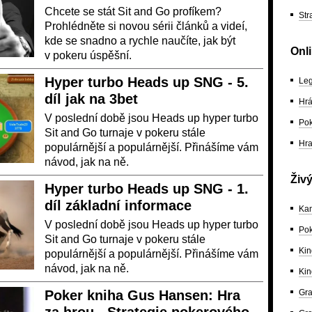
Chcete se stát Sit and Go profíkem?
Str
Prohlédněte si novou sérii článků a videí,
kde se snadno a rychle naučíte, jak být
Onl
v pokeru úspěšní.
Hyper turbo Heads up SNG - 5.
Leg
díl jak na 3bet
Hrá
V poslední době jsou Heads up hyper turbo
Pok
Sit and Go turnaje v pokeru stále
Hra
populárnější a populárnější. Přinášíme vám
návod, jak na ně.
Živ
Hyper turbo Heads up SNG - 1.
díl základní informace
Kam
V poslední době jsou Heads up hyper turbo
Pok
Sit and Go turnaje v pokeru stále
Kin
populárnější a populárnější. Přinášíme vám
návod, jak na ně.
Kin
Poker kniha Gus Hansen: Hra
Gra
za hrou - Strategie pokerového