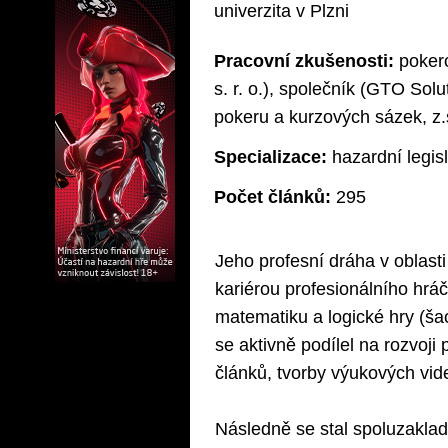
univerzita v Plzni
Pracovní zkušenosti:
pokero
s. r. o.), společník (GTO Solu
pokeru a kurzových sázek, z.
Specializace:
hazardní legis
Počet článků:
295
Jeho profesní dráha v oblast
kariérou profesionálního hrá
matematiku a logické hry (š
se aktivně podílel na rozvoji
článků, tvorby výukových vide
Následně se stal spoluzakla