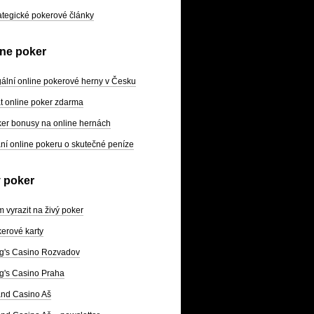
ategické pokerové články
ine poker
ální online pokerové herny v Česku
t online poker zdarma
er bonusy na online hernách
ní online pokeru o skutečné peníze
ý poker
 vyrazit na živý poker
erové karty
g's Casino Rozvadov
g's Casino Praha
nd Casino Aš