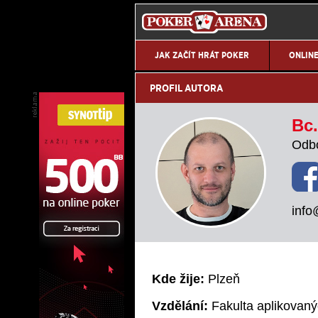
JAK ZAČÍT HRÁT POKER
ONLIN
PROFIL AUTORA
Bc
Odb
info
Kde žije:
Plzeň
Vzdělání:
Fakulta aplikovan