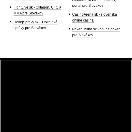
portál pre Slovákov
FightLive.sk - Oktagon, UFC a
MMA pre Slovákov
CasinoArena.sk - slovenská
online casina
HokejSpravy.sk – Hokejové
správy pre Slovákov
PokerOnline.sk - online poker
pre Slovákov