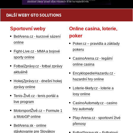
DALŠÍ WEBY GTO SOLUTIONS
Sportovní weby
Online casina, loterie,
poker
BetArena.cz - kurzové sázení
online
Poker.cz – pravidla a základy
pokeru
Fight-Live.cz - MMA a bojové
sporty online
CasinoArena.cz - legální
online casina
FotbalZprávy.cz - fotbal zprávy
aktuálně
EncyklopedieHazardu.cz -
hazardní hry online
HokejZprávy.cz - dnešní hokej
zprávy online
Loterie-tikety.cz - loterie a
losy online
Tenis-Živě.cz - tenis portál a
live program
CasinoAutomaty.cz - casino
hry automaty
MotorsportŽivě.cz – Formule 1
a MotoGP online
Play-Arena.cz - sportovní živé
přenosy
BetArena.sk - online
stávkovanie pre Slovákov
FutbalSpravy.sk – Futbalový