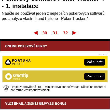
- 1. instalace
Naučte se používat jeden z nejlepších pokerových softwarů
pro analýzu vlastní hand historie - Poker Tracker 4.
30
31
32
První
ONLINE POKEROVÉ HERNY
Začni hrát
Začni hrát
Hrajte zodpovědně. 18+ | Ministerstvo financí varuje: Účastí na hazardní
hře může vzniknout závislost!
VLOŽ EMAIL A ZÍSKEJ NEJVYŠŠÍ BONUS