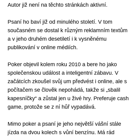
Autor již není na těchto stránkách aktivní.
Psaní ho baví již od minulého století. V tom
současném se dostal k různým reklamním textům
a v jeho druhém desetiletí i k vysněnému
publikování v online médiích.
Poker objevil kolem roku 2010 a bere ho jako
společenskou událost a inteligentní zábavu. V
začátcích zkoušel svůj um předvést i online, ale s
počítačem se člověk nepohádá, takže si „sbalil
kapesníčky“ a zůstal jen u živé hry. Preferuje cash
game, protože se z ní hůř vypadává.
Mimo poker a psaní je jeho největší vášní stále
jízda na dvou kolech s vůní benzínu. Má rád