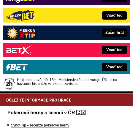
Vsaď teď
Začni hrát
Vsaď teď
Vsaď teď
Hrajte zodpovědně. 18+ | Ministerstvo financí varuje: Účastí na
hazardní hře může vzniknout závislost!
DŮLEŽITÉ INFORMACE PRO HRÁČE
Pokerové herny s licencí v ČR 🇨🇿
Synot Tip – recenze pokerové herny