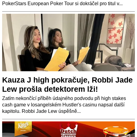
PokerStars European Poker Tour si dokráčel pro titul v...
Kauza J high pokračuje, Robbi Jade
Lew prošla detektorem lži!
Zatím nekončící příběh údajného podvodu při high stakes
cash game v losangelském Hustler's casinu napsal další
kapitolu. Robbi Jade Lew úspěšně...