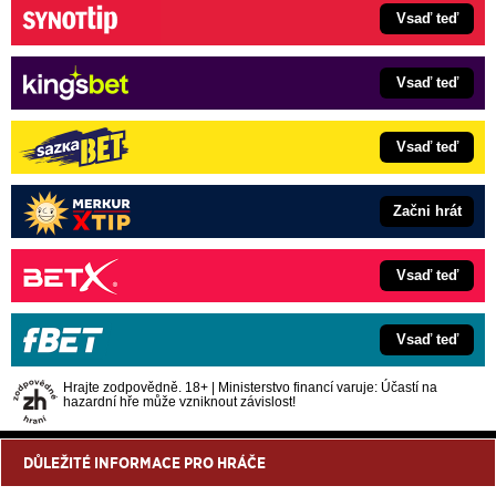
Vsaď teď
Vsaď teď
Vsaď teď
Začni hrát
Vsaď teď
Vsaď teď
Hrajte zodpovědně. 18+ | Ministerstvo financí varuje: Účastí na
hazardní hře může vzniknout závislost!
DŮLEŽITÉ INFORMACE PRO HRÁČE