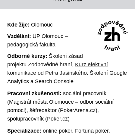
Kde žije:
Olomouc
Vzdělání:
UP Olomouc –
pedagogická fakulta
Odborné kurzy:
Školení zásad
projektu Zodpovědné hraní,
Kurz efektivní
komunikace od Petra Jasinského
, Školení Google
Analytics a Search Console
Pracovní zkušenosti:
sociální pracovník
(Magistrát města Olomouce – odbor sociální
pomoci), šéfredaktor (PokerArena.cz),
spolupracovník (Poker.cz)
Specializace:
online poker, Fortuna poker,