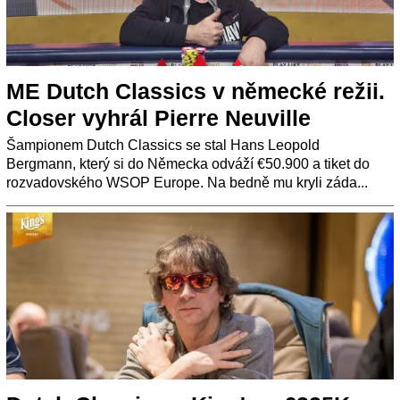
ME Dutch Classics v německé režii.
Closer vyhrál Pierre Neuville
Šampionem Dutch Classics se stal Hans Leopold
Bergmann, který si do Německa odváží €50.900 a tiket do
rozvadovského WSOP Europe. Na bedně mu kryli záda...