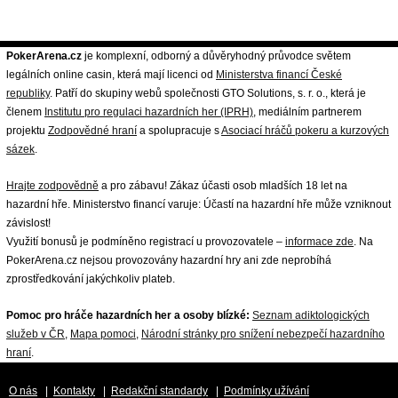
PokerArena.cz
je komplexní, odborný a důvěryhodný průvodce světem
legálních online casin, která mají licenci od
Ministerstva financí České
republiky
. Patří do skupiny webů společnosti GTO Solutions, s. r. o., která je
členem
Institutu pro regulaci hazardních her (IPRH)
, mediálním partnerem
projektu
Zodpovědné hraní
a spolupracuje s
Asociací hráčů pokeru a kurzových
sázek
.
Hrajte zodpovědně
a pro zábavu! Zákaz účasti osob mladších 18 let na
hazardní hře. Ministerstvo financí varuje: Účastí na hazardní hře může vzniknout
závislost!
Využití bonusů je podmíněno registrací u provozovatele –
informace zde
. Na
PokerArena.cz nejsou provozovány hazardní hry ani zde neprobíhá
zprostředkování jakýchkoliv plateb.
Pomoc pro hráče hazardních her a osoby blízké:
Seznam adiktologických
služeb v ČR
,
Mapa pomoci
,
Národní stránky pro snížení nebezpečí hazardního
hraní
.
O nás
|
Kontakty
|
Redakční standardy
|
Podmínky užívání