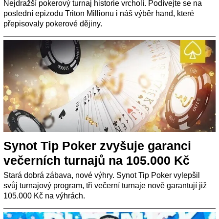
Nejdražší pokerový turnaj historie vrcholí. Podívejte se na
poslední epizodu Triton Millionu i náš výběr hand, které
přepisovaly pokerové dějiny.
Synot Tip Poker zvyšuje garanci
večerních turnajů na 105.000 Kč
Stará dobrá zábava, nové výhry. Synot Tip Poker vylepšil
svůj turnajový program, tři večerní turnaje nově garantují již
105.000 Kč na výhrách.