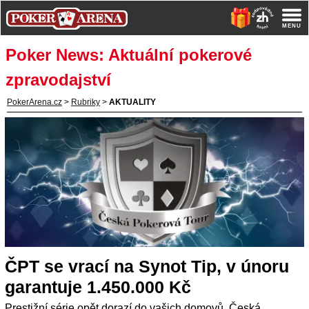
Poker News: Aktuální pokerové
zpravodajství
PokerArena.cz
>
Rubriky
>
AKTUALITY
ČPT se vrací na Synot Tip, v únoru
garantuje 1.450.000 Kč
Prestižní série opět dorazí do vašich domovů. Česká