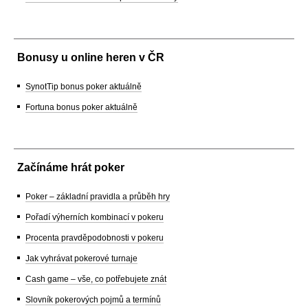
Bonusy u online heren v ČR
SynotTip bonus poker aktuálně
Fortuna bonus poker aktuálně
Začínáme hrát poker
Poker – základní pravidla a průběh hry
Pořadí výherních kombinací v pokeru
Procenta pravděpodobnosti v pokeru
Jak vyhrávat pokerové turnaje
Cash game – vše, co potřebujete znát
Slovník pokerových pojmů a termínů