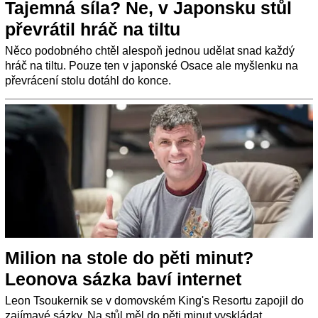
Tajemná síla? Ne, v Japonsku stůl
převrátil hráč na tiltu
Něco podobného chtěl alespoň jednou udělat snad každý
hráč na tiltu. Pouze ten v japonské Osace ale myšlenku na
převrácení stolu dotáhl do konce.
Milion na stole do pěti minut?
Leonova sázka baví internet
Leon Tsoukernik se v domovském King's Resortu zapojil do
zajímavé sázky. Na stůl měl do pěti minut vyskládat