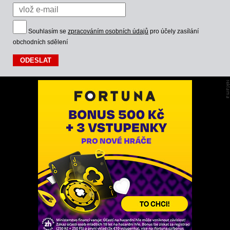
Souhlasím se
zpracováním osobních údajů
pro účely zasílání
obchodních sdělení