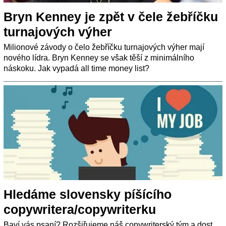
Bryn Kenney je zpět v čele žebříčku
turnajových výher
Milionové závody o čelo žebříčku turnajových výher mají
nového lídra. Bryn Kenney se však těší z minimálního
náskoku. Jak vypadá all time money list?
Hledáme slovensky píšícího
copywritera/copywriterku
Baví vás psaní? Rozšiřujeme náš copywriterský tým a dost