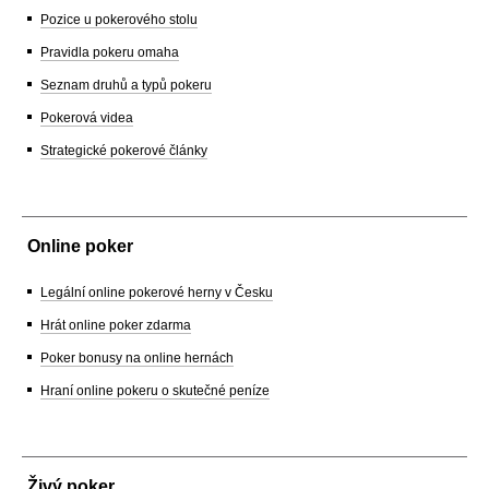
Pozice u pokerového stolu
Pravidla pokeru omaha
Seznam druhů a typů pokeru
Pokerová videa
Strategické pokerové články
Online poker
Legální online pokerové herny v Česku
Hrát online poker zdarma
Poker bonusy na online hernách
Hraní online pokeru o skutečné peníze
Živý poker