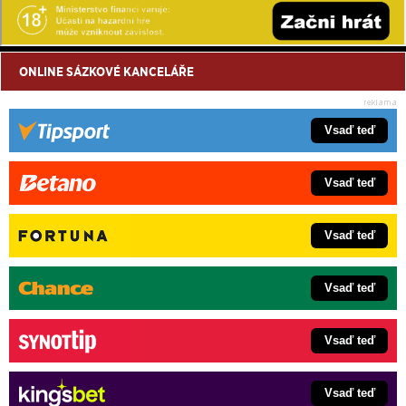
ONLINE SÁZKOVÉ KANCELÁŘE
Vsaď teď
Vsaď teď
Vsaď teď
Vsaď teď
Vsaď teď
Vsaď teď