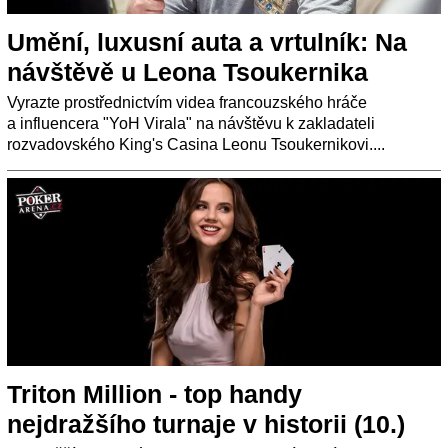
Umění, luxusní auta a vrtulník: Na
návštěvě u Leona Tsoukernika
Vyrazte prostřednictvím videa francouzského hráče
a influencera "YoH Virala" na návštěvu k zakladateli
rozvadovského King's Casina Leonu Tsoukernikovi....
Triton Million - top handy
nejdražšího turnaje v historii (10.)