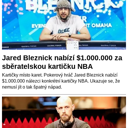
Jared Bleznick nabízí $1.000.000 za
sběratelskou kartičku NBA
Kartičky místo karet. Pokerový hráč Jared Bleznick nabízí
$1.000.000 nálezci konkrétní kartičky NBA. Ukazuje se, že
nemusí jít o tak špatný nápad.