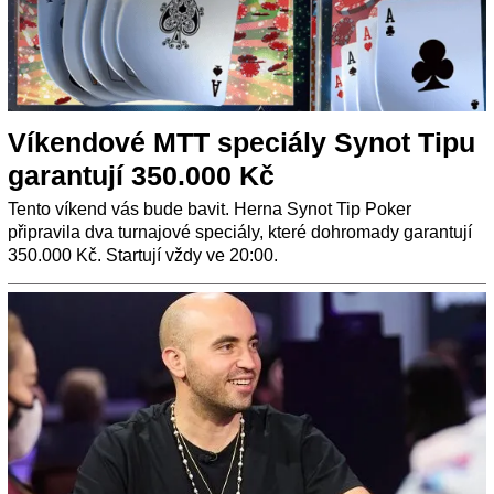
Víkendové MTT speciály Synot Tipu
garantují 350.000 Kč
Tento víkend vás bude bavit. Herna Synot Tip Poker
připravila dva turnajové speciály, které dohromady garantují
350.000 Kč. Startují vždy ve 20:00.