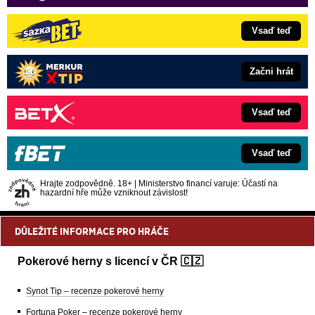
Vsaď teď
Začni hrát
Vsaď teď
Vsaď teď
Hrajte zodpovědně. 18+ | Ministerstvo financí varuje: Účastí na
hazardní hře může vzniknout závislost!
DŮLEŽITÉ INFORMACE PRO HRÁČE
Pokerové herny s licencí v ČR 🇨🇿
Synot Tip – recenze pokerové herny
Fortuna Poker – recenze pokerové herny