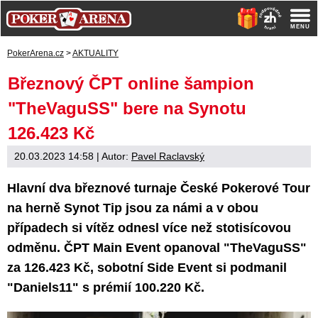
PokerArena.cz
>
AKTUALITY
Březnový ČPT online šampion
"TheVaguSS" bere na Synotu
126.423 Kč
20.03.2023 14:58
| Autor:
Pavel Raclavský
Hlavní dva březnové turnaje České Pokerové Tour
na herně Synot Tip jsou za námi a v obou
případech si vítěz odnesl více než stotisícovou
odměnu. ČPT Main Event opanoval "TheVaguSS"
za 126.423 Kč, sobotní Side Event si podmanil
"Daniels11" s prémií 100.220 Kč.