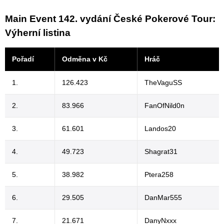
Main Event 142. vydání České Pokerové Tour:
Výherní listina
Pořadí
Odměna v Kč
Hráč
1.
126.423
TheVaguSS
2.
83.966
FanOfNild0n
3.
61.601
Landos20
4.
49.723
Shagrat31
5.
38.982
Ptera258
6.
29.505
DanMar555
7.
21.671
DanyNxxx