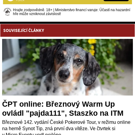
Hrajte zodpovědně. 18+ | Ministerstvo financí varuje: Účastí na hazardní
hře může vzniknout závislost!
SOUVISEJÍCÍ ČLÁNKY
ČPT online: Březnový Warm Up
ovládl "pajda111", Staszko na ITM
Březnové 142. vydání České Pokerové Tour, v režimu online
na herně Synot Tip, zná první dva vítěze. Ve čtvrtek si
v Micro Eventu vedl nejlépe...