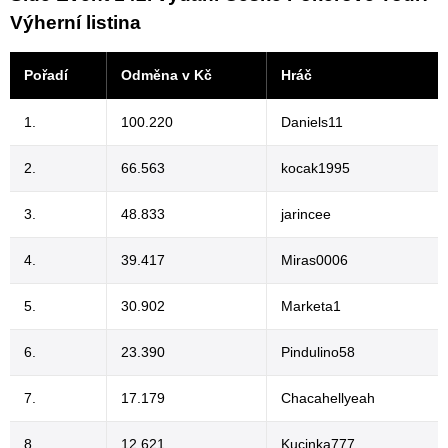
Výherní listina
Pořadí
Odměna v Kč
Hráč
1.
100.220
Daniels11
2.
66.563
kocak1995
3.
48.833
jarincee
4.
39.417
Miras0006
5.
30.902
Marketa1
6.
23.390
Pindulino58
7.
17.179
Chacahellyeah
8.
12.621
Kucinka777