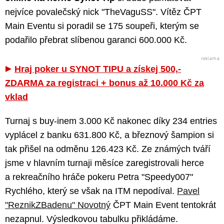
nejvíce povalečský nick "TheVaguSS". Vítěz ČPT
Main Eventu si poradil se 175 soupeři, kterým se
podařilo přebrat slíbenou garanci 600.000 Kč.
Hraj poker u SYNOT TIPU a získej 500,-
ZDARMA za registraci + bonus až 10.000 Kč za
vklad
Turnaj s buy-inem 3.000 Kč nakonec díky 234 entries
vyplácel z banku 631.800 Kč, a březnový šampion si
tak přišel na odměnu 126.423 Kč. Ze známých tváří
jsme v hlavním turnaji měsíce zaregistrovali herce
a rekreačního hráče pokeru Petra "Speedy007"
Rychlého, který se však na ITM nepodíval.
Pavel
"ReznikZBadenu" Novotný
ČPT Main Event tentokrát
nezapnul. Výsledkovou tabulku přikládáme.