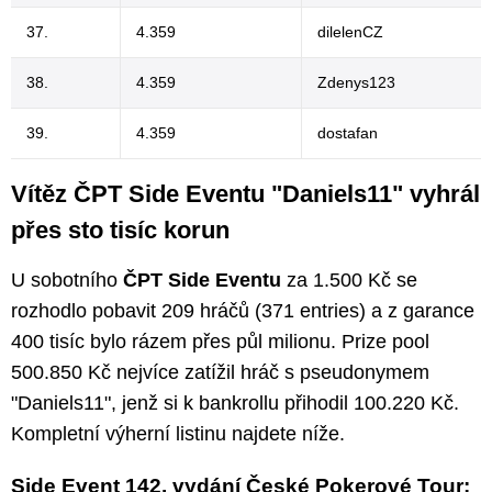
37.
4.359
dilelenCZ
38.
4.359
Zdenys123
39.
4.359
dostafan
Vítěz ČPT Side Eventu "Daniels11" vyhrál
přes sto tisíc korun
U sobotního
ČPT Side Eventu
za 1.500 Kč se
rozhodlo pobavit 209 hráčů (371 entries) a z garance
400 tisíc bylo rázem přes půl milionu. Prize pool
500.850 Kč nejvíce zatížil hráč s pseudonymem
"Daniels11", jenž si k bankrollu přihodil 100.220 Kč.
Kompletní výherní listinu najdete níže.
Side Event 142. vydání České Pokerové Tour: