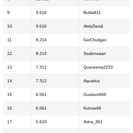
9.
9.616
Bulda811
10.
9.616
AlstyDavid
11.
8.214
GioChuligan
12.
8.214
Szabmaaan
13.
7.312
Quaresma2233
14.
7.312
Aquatica
15.
6.561
Gustavo666
16.
6.561
Kutnas66
17.
5.610
Astra_951