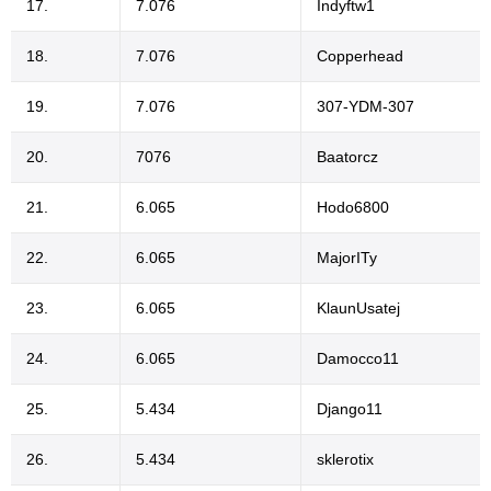
17.
7.076
Indyftw1
18.
7.076
Copperhead
19.
7.076
307-YDM-307
20.
7076
Baatorcz
21.
6.065
Hodo6800
22.
6.065
MajorITy
23.
6.065
KlaunUsatej
24.
6.065
Damocco11
25.
5.434
Django11
26.
5.434
sklerotix