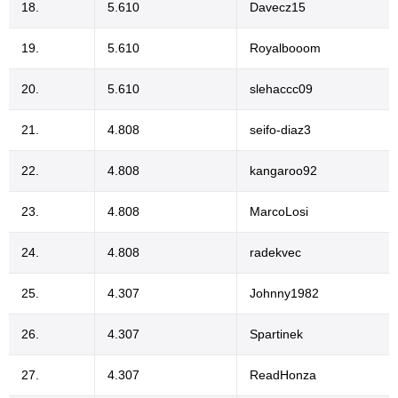
18.
5.610
Davecz15
19.
5.610
Royalbooom
20.
5.610
slehaccc09
21.
4.808
seifo-diaz3
22.
4.808
kangaroo92
23.
4.808
MarcoLosi
24.
4.808
radekvec
25.
4.307
Johnny1982
26.
4.307
Spartinek
27.
4.307
ReadHonza