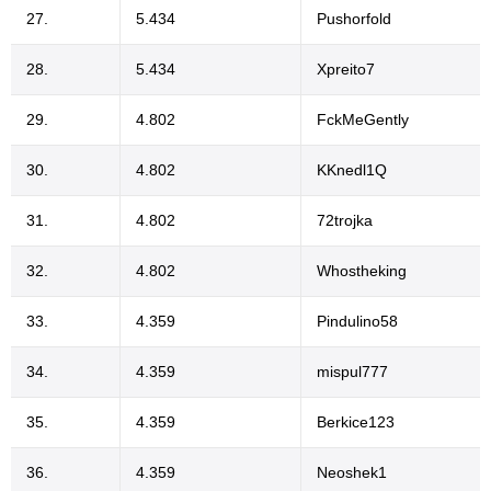
27.
5.434
Pushorfold
28.
5.434
Xpreito7
29.
4.802
FckMeGently
30.
4.802
KKnedl1Q
31.
4.802
72trojka
32.
4.802
Whostheking
33.
4.359
Pindulino58
34.
4.359
mispul777
35.
4.359
Berkice123
36.
4.359
Neoshek1