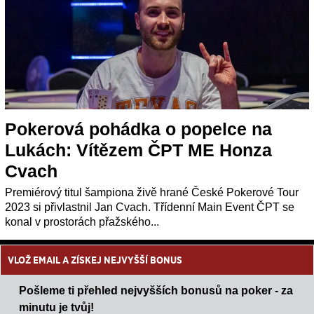
Pokerová pohádka o popelce na
Lukách: Vítězem ČPT ME Honza
Cvach
Premiérový titul šampiona živě hrané České Pokerové Tour
2023 si přivlastnil Jan Cvach. Třídenní Main Event ČPT se
konal v prostorách přažského...
VLOŽ EMAIL A ZÍSKEJ NEJVYŠŠÍ BONUS
Pošleme ti přehled nejvyšších bonusů na poker - za
minutu je tvůj!