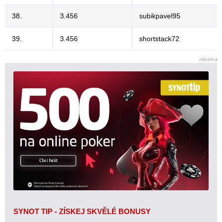
38.
3.456
subikpavel95
39.
3.456
shortstack72
SYNOT TIP - ZÍSKEJ SKVĚLÉ BONUSY