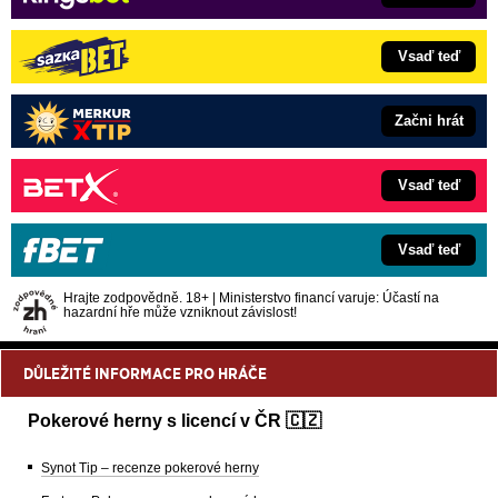
Vsaď teď
Začni hrát
Vsaď teď
Vsaď teď
Hrajte zodpovědně. 18+ | Ministerstvo financí varuje: Účastí na
hazardní hře může vzniknout závislost!
DŮLEŽITÉ INFORMACE PRO HRÁČE
Pokerové herny s licencí v ČR 🇨🇿
Synot Tip – recenze pokerové herny