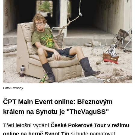
Foto: Pixabay
ČPT Main Event online: Březnovým
králem na Synotu je "TheVaguSS"
Třetí letošní vydání
České Pokerové Tour v režimu
online na herně Synot Tip
si bude pamatovat