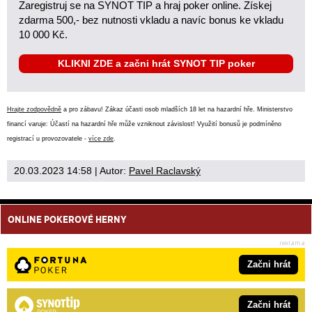
Zaregistruj se na SYNOT TIP a hraj poker online. Získej
zdarma 500,- bez nutnosti vkladu a navíc bonus ke vkladu
10 000 Kč.
KLIKNI ZDE a začni hrát SYNOT TIP poker
Hrajte zodpovědně
a pro zábavu! Zákaz účasti osob mladších 18 let na hazardní hře. Ministerstvo
financí varuje: Účastí na hazardní hře může vzniknout závislost! Využití bonusů je podmíněno
registrací u provozovatele -
více zde
.
20.03.2023 14:58
| Autor:
Pavel Raclavský
ONLINE POKEROVÉ HERNY
Začni hrát
Začni hrát