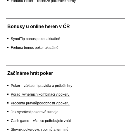
Fortuna Poker – recenze pokerové herny
Bonusy u online heren v ČR
SynotTip bonus poker aktuálně
Fortuna bonus poker aktuálně
Začínáme hrát poker
Poker – základní pravidla a průběh hry
Pořadí výherních kombinací v pokeru
Procenta pravděpodobnosti v pokeru
Jak vyhrávat pokerové turnaje
Cash game – vše, co potřebujete znát
Slovník pokerových pojmů a termínů