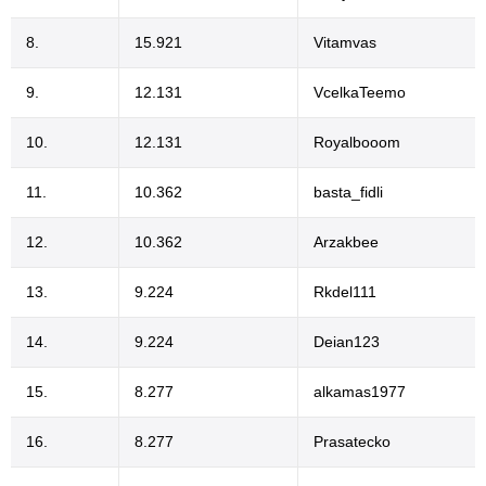
8.
15.921
Vitamvas
9.
12.131
VcelkaTeemo
10.
12.131
Royalbooom
11.
10.362
basta_fidli
12.
10.362
Arzakbee
13.
9.224
Rkdel111
14.
9.224
Deian123
15.
8.277
alkamas1977
16.
8.277
Prasatecko