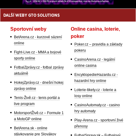
DALŠÍ WEBY GTO SOLUTIONS
Sportovní weby
Online casina, loterie,
poker
BetArena.cz - kurzové sázení
online
Poker.cz – pravidla a základy
pokeru
Fight-Live.cz - MMA a bojové
sporty online
CasinoArena.cz - legální
online casina
FotbalZprávy.cz - fotbal zprávy
aktuálně
EncyklopedieHazardu.cz -
hazardní hry online
HokejZprávy.cz - dnešní hokej
zprávy online
Loterie-tikety.cz - loterie a
losy online
Tenis-Živě.cz - tenis portál a
live program
CasinoAutomaty.cz - casino
hry automaty
MotorsportŽivě.cz – Formule 1
a MotoGP online
Play-Arena.cz - sportovní živé
přenosy
BetArena.sk - online
stávkovanie pre Slovákov
FutbalSpravy.sk – Futbalový