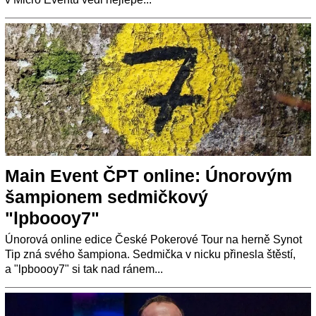
Main Event ČPT online: Únorovým
šampionem sedmičkový
"lpboooy7"
Únorová online edice České Pokerové Tour na herně Synot
Tip zná svého šampiona. Sedmička v nicku přinesla štěstí,
a "lpboooy7" si tak nad ránem...