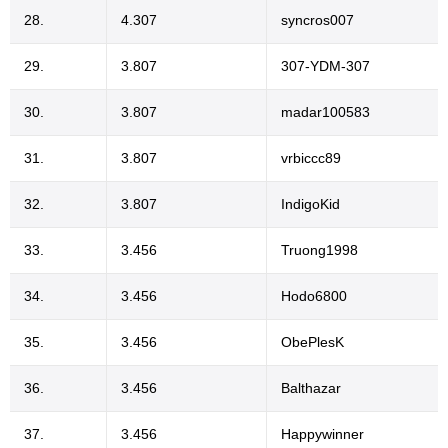
28.
4.307
syncros007
29.
3.807
307-YDM-307
30.
3.807
madar100583
31.
3.807
vrbiccc89
32.
3.807
IndigoKid
33.
3.456
Truong1998
34.
3.456
Hodo6800
35.
3.456
ObePlesK
36.
3.456
Balthazar
37.
3.456
Happywinner