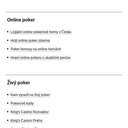
Online poker
Legální online pokerové herny v Česku
Hrát online poker zdarma
Poker bonusy na online hernách
Hraní online pokeru o skutečné peníze
Živý poker
Kam vyrazit na živý poker
Pokerové karty
King's Casino Rozvadov
King's Casino Praha