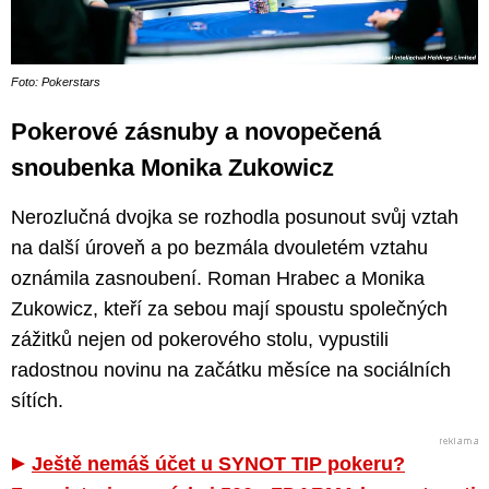
Foto: Pokerstars
Pokerové zásnuby a novopečená
snoubenka Monika Zukowicz
Nerozlučná dvojka se rozhodla posunout svůj vztah
na další úroveň a po bezmála dvouletém vztahu
oznámila zasnoubení. Roman Hrabec a Monika
Zukowicz, kteří za sebou mají spoustu společných
zážitků nejen od pokerového stolu, vypustili
radostnou novinu na začátku měsíce na sociálních
sítích.
Ještě nemáš účet u SYNOT TIP pokeru?