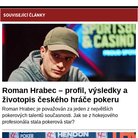
SOUVISEJÍCÍ ČLÁNKY
Roman Hrabec – profil, výsledky a
životopis českého hráče pokeru
Roman Hrabec je považován za jeden z největších
pokerových talentů současnosti. Jak se z hokejového
profesionála stala pokerová star?