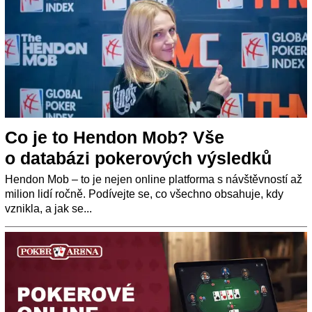
Co je to Hendon Mob? Vše
o databázi pokerových výsledků
Hendon Mob – to je nejen online platforma s návštěvností až
milion lidí ročně. Podívejte se, co všechno obsahuje, kdy
vznikla, a jak se...