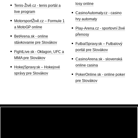
losy online
Tenis-Živě.cz - tenis portál a
live program
CasinoAutomaty.cz - casino
hry automaty
MotorsportŽivě.cz – Formule 1
a MotoGP online
Play-Arena.cz - sportovní živé
přenosy
BetArena.sk - online
stávkovanie pre Slovákov
FutbalSpravy.sk – Futbalový
portál pre Slovákov
FightLive.sk - Oktagon, UFC a
MMA pre Slovákov
CasinoArena.sk - slovenská
online casina
HokejSpravy.sk – Hokejové
správy pre Slovákov
PokerOnline.sk - online poker
pre Slovákov