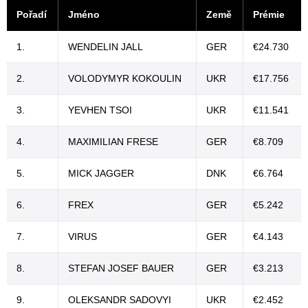
Pořadí
Jméno
Země
Prémie
1.
WENDELIN JALL
GER
€24.730
2.
VOLODYMYR KOKOULIN
UKR
€17.756
3.
YEVHEN TSOI
UKR
€11.541
4.
MAXIMILIAN FRESE
GER
€8.709
5.
MICK JAGGER
DNK
€6.764
6.
FREX
GER
€5.242
7.
VIRUS
GER
€4.143
8.
STEFAN JOSEF BAUER
GER
€3.213
9.
OLEKSANDR SADOVYI
UKR
€2.452