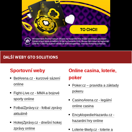
DALŠÍ WEBY GTO SOLUTIONS
Sportovní weby
Online casina, loterie,
poker
BetArena.cz - kurzové sázení
online
Poker.cz – pravidla a základy
pokeru
Fight-Live.cz - MMA a bojové
sporty online
CasinoArena.cz - legální
online casina
FotbalZprávy.cz - fotbal zprávy
aktuálně
EncyklopedieHazardu.cz -
hazardní hry online
HokejZprávy.cz - dnešní hokej
zprávy online
Loterie-tikety.cz - loterie a