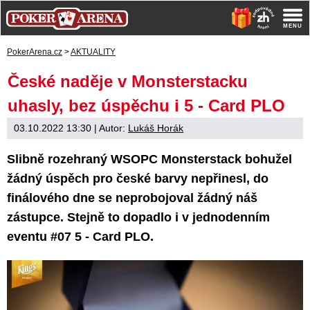
PokerArena.cz
>
AKTUALITY
České naděje v Monsterstacku
uhasly, bez úspěchu i 5 - Card PLO
03.10.2022 13:30
| Autor:
Lukáš Horák
Slibně rozehraný WSOPC Monsterstack bohužel
žádný úspěch pro české barvy nepřinesl, do
finálového dne se neprobojoval žádný náš
zástupce. Stejně to dopadlo i v jednodenním
eventu #07 5 - Card PLO.