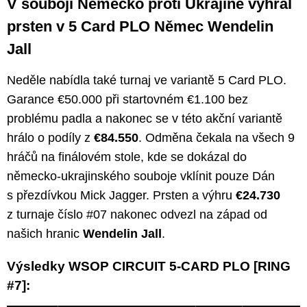
V souboji Německo proti Ukrajině vyhrál
prsten v 5 Card PLO Němec Wendelin
Jall
Neděle nabídla také turnaj ve variantě 5 Card PLO.
Garance €50.000 při startovném €1.100 bez
problému padla a nakonec se v této akční variantě
hrálo o podíly z
€84.550
. Odměna čekala na všech 9
hráčů na finálovém stole, kde se dokázal do
německo-ukrajinského souboje vklínit pouze Dán
s přezdívkou Mick Jagger. Prsten a výhru
€24.730
z turnaje číslo #07 nakonec odvezl na západ od
našich hranic
Wendelin Jall
.
Výsledky WSOP CIRCUIT 5-CARD PLO [RING
#7]: