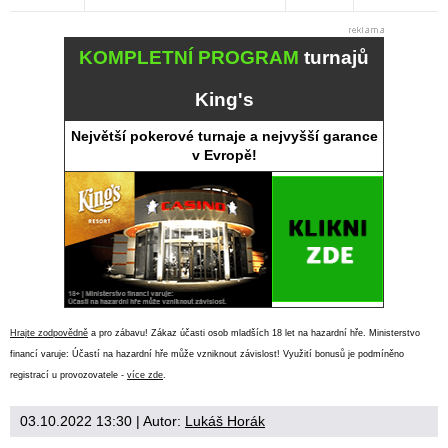
KOMPLETNÍ PROGRAM
turnajů
King's
Největší pokerové turnaje a nejvyšší garance
v Evropě!
Hrajte zodpovědně
a pro zábavu! Zákaz účasti osob mladších 18 let na hazardní hře. Ministerstvo
financí varuje: Účastí na hazardní hře může vzniknout závislost! Využití bonusů je podmíněno
registrací u provozovatele -
více zde
.
03.10.2022 13:30
| Autor:
Lukáš Horák