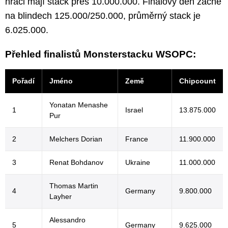
hráči mají stack přes 10.000.000. Finálový den začne
na blindech 125.000/250.000, průměrný stack je
6.025.000.
Přehled finalistů Monsterstacku WSOPC:
Pořadí
Jméno
Země
Chipcount
Yonatan Menashe
1
Israel
13.875.000
Pur
2
Melchers Dorian
France
11.900.000
3
Renat Bohdanov
Ukraine
11.000.000
Thomas Martin
4
Germany
9.800.000
Layher
Alessandro
5
Germany
9.625.000