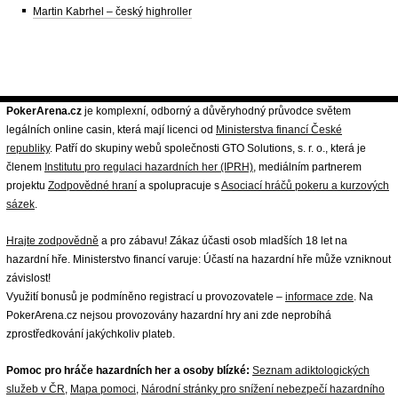
Martin Kabrhel – český highroller
PokerArena.cz
je komplexní, odborný a důvěryhodný průvodce světem
legálních online casin, která mají licenci od
Ministerstva financí České
republiky
. Patří do skupiny webů společnosti GTO Solutions, s. r. o., která je
členem
Institutu pro regulaci hazardních her (IPRH)
, mediálním partnerem
projektu
Zodpovědné hraní
a spolupracuje s
Asociací hráčů pokeru a kurzových
sázek
.
Hrajte zodpovědně
a pro zábavu! Zákaz účasti osob mladších 18 let na
hazardní hře. Ministerstvo financí varuje: Účastí na hazardní hře může vzniknout
závislost!
Využití bonusů je podmíněno registrací u provozovatele –
informace zde
. Na
PokerArena.cz nejsou provozovány hazardní hry ani zde neprobíhá
zprostředkování jakýchkoliv plateb.
Pomoc pro hráče hazardních her a osoby blízké:
Seznam adiktologických
služeb v ČR
,
Mapa pomoci
,
Národní stránky pro snížení nebezpečí hazardního