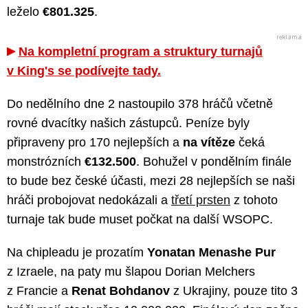
leželo
€801.325
.
Na kompletní program a struktury turnajů
v King's se podívejte tady.
Do nedělního dne 2 nastoupilo 378 hráčů včetně
rovné dvacítky našich zástupců. Peníze byly
připraveny pro 170 nejlepších a
na vítěze
čeká
monstrózních
€132.500
. Bohužel v pondělním finále
to bude bez české účasti, mezi 28 nejlepších se naši
hráči probojovat nedokázali a
třetí prsten
z tohoto
turnaje tak bude muset počkat na další WSOPC.
Na chipleadu je prozatím
Yonatan Menashe Pur
z Izraele, na paty mu šlapou Dorian Melchers
z Francie a
Renat Bohdanov
z Ukrajiny, pouze tito 3