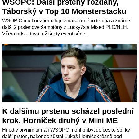
WSOPC: Další prsteny rozdány,
Táborský v Top 10 Monsterstacku
WSOP Circuit nezpomaluje z nasazeného tempa a známe
další 2 prstenové šampióny z Lucky7s a Mixed PLO/NLH.
Včera odstartoval už šestý event série...
K dalšímu prstenu scházel poslední
krok, Horníček druhý v Mini ME
Hned v prvním turnaji WSOPC mohl přibýt do české sbírky
další prsten, nakonec zůstal Lukáš Horníček těsně pod