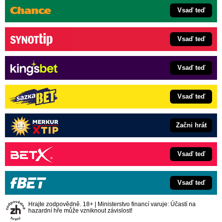
Vsaď teď
Vsaď teď
Vsaď teď
Vsaď teď
Začni hrát
Vsaď teď
Vsaď teď
Hrajte zodpovědně. 18+ | Ministerstvo financí varuje: Účastí na
hazardní hře může vzniknout závislost!