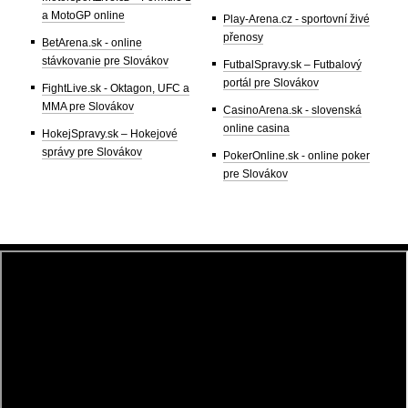
a MotoGP online
Play-Arena.cz - sportovní živé
přenosy
BetArena.sk - online
stávkovanie pre Slovákov
FutbalSpravy.sk – Futbalový
portál pre Slovákov
FightLive.sk - Oktagon, UFC a
MMA pre Slovákov
CasinoArena.sk - slovenská
online casina
HokejSpravy.sk – Hokejové
správy pre Slovákov
PokerOnline.sk - online poker
pre Slovákov