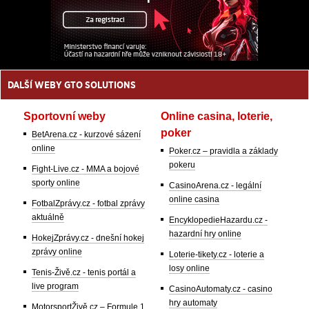
DALŠÍ WEBY GTO SOLUTIONS
Sportovní weby
Online casina, loterie,
poker
BetArena.cz - kurzové sázení
online
Poker.cz – pravidla a základy
pokeru
Fight-Live.cz - MMA a bojové
sporty online
CasinoArena.cz - legální
online casina
FotbalZprávy.cz - fotbal zprávy
aktuálně
EncyklopedieHazardu.cz -
hazardní hry online
HokejZprávy.cz - dnešní hokej
zprávy online
Loterie-tikety.cz - loterie a
losy online
Tenis-Živě.cz - tenis portál a
live program
CasinoAutomaty.cz - casino
hry automaty
MotorsportŽivě.cz – Formule 1