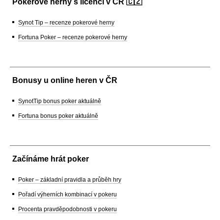
Pokerové herny s licencí v ČR 🇨🇿
Synot Tip – recenze pokerové herny
Fortuna Poker – recenze pokerové herny
Bonusy u online heren v ČR
SynotTip bonus poker aktuálně
Fortuna bonus poker aktuálně
Začínáme hrát poker
Poker – základní pravidla a průběh hry
Pořadí výherních kombinací v pokeru
Procenta pravděpodobnosti v pokeru