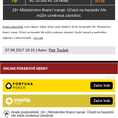
Tip
Až 10.000 Kč za vklad
NYNÍ
18+ Ministerstvo financí varuje: Účastí na hazardní hře
může vzniknout závislost.
Hrajte zodpovědně
a pro zábavu! Zákaz účasti osob mladších 18 let na hazardní hře. Ministerstvo
financí varuje: Účastí na hazardní hře může vzniknout závislost! Využití bonusů je podmíněno
registrací u provozovatele -
více zde
.
07.08.2017 10:15
| Autor:
Petr Toušek
ONLINE POKEROVÉ HERNY
Začni hrát
Začni hrát
Hrajte zodpovědně. 18+ | Ministerstvo financí varuje: Účastí na hazardní
hře může vzniknout závislost!