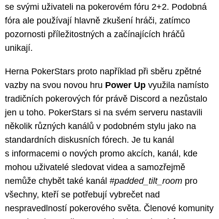
se svými uživateli na pokerovém fóru 2+2. Podobná
fóra ale používají hlavně zkušení hráči, zatímco
pozornosti příležitostných a začínajících hráčů
unikají.
Herna PokerStars proto například při sběru zpětné
vazby na svou novou hru
Power Up
využila namísto
tradičních pokerových fór právě Discord a nezůstalo
jen u toho. PokerStars si na svém serveru nastavili
několik různých kanálů v podobném stylu jako na
standardních diskusních fórech. Je tu kanál
s informacemi o nových promo akcích, kanál, kde
mohou uživatelé sledovat videa a samozřejmě
nemůže chybět také kanál
#padded_tilt_room
pro
všechny, kteří se potřebují vybrečet nad
nespravedlností pokerového světa. Členové komunity