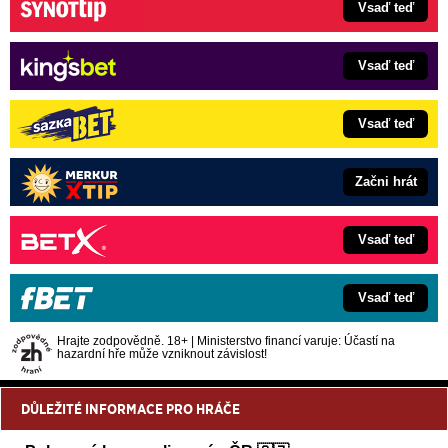
Vsaď teď
Vsaď teď
Vsaď teď
Začni hrát
Vsaď teď
Vsaď teď
Hrajte zodpovědně. 18+ | Ministerstvo financí varuje: Účastí na
hazardní hře může vzniknout závislost!
DŮLEŽITÉ INFORMACE PRO HRÁČE