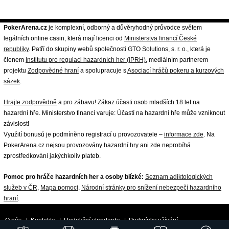
PokerArena.cz
je komplexní, odborný a důvěryhodný průvodce světem
legálních online casin, která mají licenci od
Ministerstva financí České
republiky
. Patří do skupiny webů společnosti GTO Solutions, s. r. o., která je
členem
Institutu pro regulaci hazardních her (IPRH)
, mediálním partnerem
projektu
Zodpovědné hraní
a spolupracuje s
Asociací hráčů pokeru a kurzových
sázek
.
Hrajte zodpovědně
a pro zábavu! Zákaz účasti osob mladších 18 let na
hazardní hře. Ministerstvo financí varuje: Účastí na hazardní hře může vzniknout
závislost!
Využití bonusů je podmíněno registrací u provozovatele –
informace zde
. Na
PokerArena.cz nejsou provozovány hazardní hry ani zde neprobíhá
zprostředkování jakýchkoliv plateb.
Pomoc pro hráče hazardních her a osoby blízké:
Seznam adiktologických
služeb v ČR
,
Mapa pomoci
,
Národní stránky pro snížení nebezpečí hazardního
hraní
.
O nás
|
Kontakty
|
Redakční standardy
|
Podmínky užívání