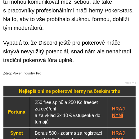
tu mohou komunikovat mezi sebou, ale také
s pracovníky profesionálními hráči herny PokerStars.
Na to, aby to vše probíhalo slušnou formou, dohlíží
tým moderátorů.
Vypadá to, že Discord ještě pro pokerové hráče
skrývá nevyužitý potenciál, snad nám ale nenahradí
tradiční pokerová fóra úplně.
Zdroj:
Poker Industry Pro
Nejlepší online pokerové herny na českém trhu
250 free spinů a 250 Kč freebet
za ověření
HRAJ
Fortuna
a za vklad 3x 10 € vstupenka do
NYNÍ
turnajů
Synot
Bonus 500,- zdarma za registraci
HRAJ