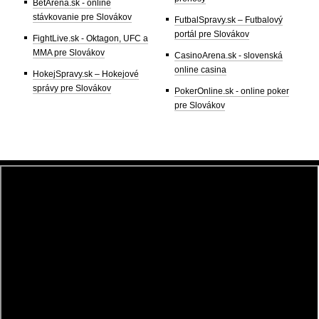
BetArena.sk - online
stávkovanie pre Slovákov
FutbalSpravy.sk – Futbalový
portál pre Slovákov
FightLive.sk - Oktagon, UFC a
MMA pre Slovákov
CasinoArena.sk - slovenská
online casina
HokejSpravy.sk – Hokejové
správy pre Slovákov
PokerOnline.sk - online poker
pre Slovákov