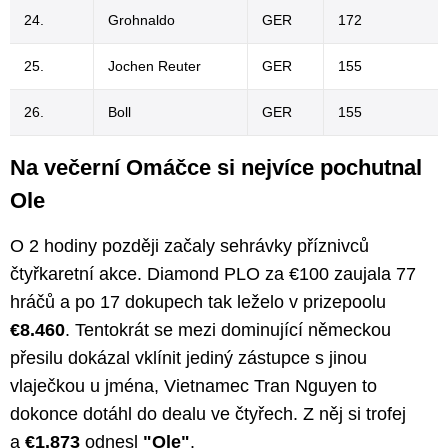
24.
Grohnaldo
GER
172
25.
Jochen Reuter
GER
155
26.
Boll
GER
155
Na večerní Omáčce si nejvíce pochutnal
Ole
O 2 hodiny později začaly sehrávky příznivců
čtyřkaretní akce. Diamond PLO za €100 zaujala 77
hráčů a po 17 dokupech tak leželo v prizepoolu
€8.460
. Tentokrát se mezi dominující německou
přesilu dokázal vklínit jediný zástupce s jinou
vlaječkou u jména, Vietnamec Tran Nguyen to
dokonce dotáhl do dealu ve čtyřech. Z něj si trofej
a
€1.873
odnesl
"Ole"
.