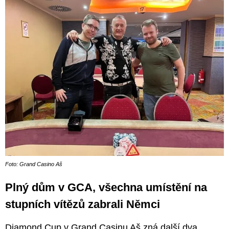
Foto: Grand Casino Aš
Plný dům v GCA, všechna umístění na
stupních vítězů zabrali Němci
Diamond Cup v Grand Casinu Aš zná další dva