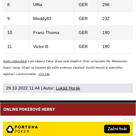
8.
Uffta
GER
296
9.
Weddy82
GER
232
10.
Franz Thoma
GER
190
11.
Victor B.
GER
190
Hrajte zodpovědně
a pro zábavu! Zákaz účasti osob mladších 18 let na hazardní hře. Ministerstvo
financí varuje: Účastí na hazardní hře může vzniknout závislost! Využití bonusů je podmíněno
registrací u provozovatele -
více zde
.
29.10.2022 11:44
| Autor:
Lukáš Horák
ONLINE POKEROVÉ HERNY
Začni hrát