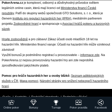
PokerArena.cz
je komplexní, odborný a důvěryhodný průvodce světem
legálních online casin, která mají licenci od
Ministerstva financí České
republiky
. Patří do skupiny webů společnosti GTO Solutions, s. r. o., která je
členem
Institutu pro regulaci hazardních her (IPRH)
, mediálním partnerem
projektu
Zodpovědné hraní
a spolupracuje s
Asociací hráčů pokeru a kurzových
sázek
.
Hrajte zodpovědně
a pro zábavu! Zákaz účasti osob mladších 18 let na
hazardní hře. Ministerstvo financí varuje: Účastí na hazardní hře může vzniknout
závislost!
Využití bonusů je podmíněno registrací u provozovatele –
informace zde
. Na
PokerArena.cz nejsou provozovány hazardní hry ani zde neprobíhá
zprostředkování jakýchkoliv plateb.
Pomoc pro hráče hazardních her a osoby blízké:
Seznam adiktologických
služeb v ČR
,
Mapa pomoci
,
Národní stránky pro snížení nebezpečí hazardního
hraní
.
O nás
|
Kontakty
|
Redakční standardy
|
Podmínky užívání
|
Zpracování osobních údajů a cookies
|
18+ Zodpovědné hraní
| ©
Online poker
Bonusy
Turnaje
Poker pravidla
Facebook
GTO Solutions, s.r.o.