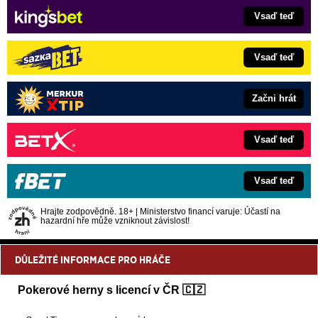
Vsaď teď
Vsaď teď
Začni hrát
Vsaď teď
Vsaď teď
Hrajte zodpovědně. 18+ | Ministerstvo financí varuje: Účastí na
hazardní hře může vzniknout závislost!
DŮLEŽITÉ INFORMACE PRO HRÁČE
Pokerové herny s licencí v ČR 🇨🇿