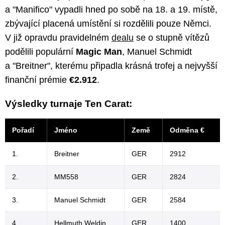
a "Manifico" vypadli hned po sobě na 18. a 19. místě,
zbývající placená umístění si rozdělili pouze Němci.
V již opravdu pravidelném
dealu
se o stupně vítězů
podělili populární
Magic Man
, Manuel Schmidt
a "Breitner", kterému připadla krásná trofej a nejvyšší
finanční prémie
€2.912
.
Výsledky turnaje Ten Carat:
Pořadí
Jméno
Země
Odměna €
1.
Breitner
GER
2912
2.
MM558
GER
2824
3.
Manuel Schmidt
GER
2584
4.
Hellmuth Weldin
GER
1400