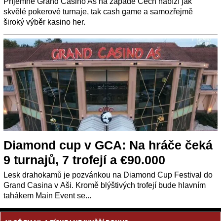
Příjemné Grand Casino Aš na západě Čech nabízí jak
skvělé pokerové turnaje, tak cash game a samozřejmě
široký výběr kasino her.
Diamond cup v GCA: Na hráče čeká
9 turnajů, 7 trofejí a €90.000
Lesk drahokamů je pozvánkou na Diamond Cup Festival do
Grand Casina v Aši. Kromě blýštivých trofejí bude hlavním
tahákem Main Event se...