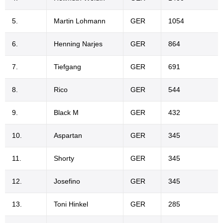
5.
Martin Lohmann
GER
1054
6.
Henning Narjes
GER
864
7.
Tiefgang
GER
691
8.
Rico
GER
544
9.
Black M
GER
432
10.
Aspartan
GER
345
11.
Shorty
GER
345
12.
Josefino
GER
345
13.
Toni Hinkel
GER
285