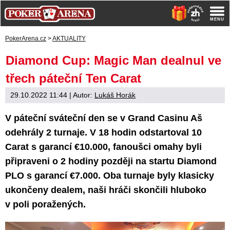
PokerArena.cz
>
AKTUALITY
Diamond Cup: Magic Man dealnul ve
třech páteční Ten Carat
29.10.2022 11:44
| Autor:
Lukáš Horák
V páteční sváteční den se v Grand Casinu Aš
odehrály 2 turnaje. V 18 hodin odstartoval 10
Carat s garancí €10.000, fanoušci omahy byli
připraveni o 2 hodiny později na startu Diamond
PLO s garancí €7.000. Oba turnaje byly klasicky
ukončeny dealem, naši hráči skončili hluboko
v poli poražených.