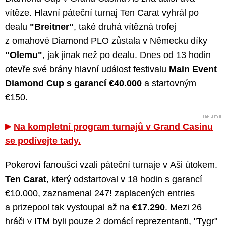
vítěze. Hlavní páteční turnaj Ten Carat vyhrál po
dealu
"Breitner"
, také druhá vítězná trofej
z omahové Diamond PLO zůstala v Německu díky
"Olemu"
, jak jinak než po dealu. Dnes od 13 hodin
otevře své brány hlavní událost festivalu
Main Event
Diamond Cup s garancí €40.000
a startovným
€150.
Na kompletní program turnajů v Grand Casinu
se podívejte tady.
Pokeroví fanoušci vzali páteční turnaje v Aši útokem.
Ten Carat
, který odstartoval v 18 hodin s garancí
€10.000, zaznamenal 247! zaplacených entries
a prizepool tak vystoupal až na
€17.290
. Mezi 26
hráči v ITM byli pouze 2 domácí reprezentanti, "Tygr"