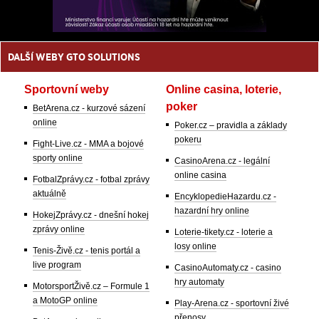
DALŠÍ WEBY GTO SOLUTIONS
Sportovní weby
Online casina, loterie,
poker
BetArena.cz - kurzové sázení
online
Poker.cz – pravidla a základy
pokeru
Fight-Live.cz - MMA a bojové
sporty online
CasinoArena.cz - legální
online casina
FotbalZprávy.cz - fotbal zprávy
aktuálně
EncyklopedieHazardu.cz -
hazardní hry online
HokejZprávy.cz - dnešní hokej
zprávy online
Loterie-tikety.cz - loterie a
losy online
Tenis-Živě.cz - tenis portál a
live program
CasinoAutomaty.cz - casino
hry automaty
MotorsportŽivě.cz – Formule 1
a MotoGP online
Play-Arena.cz - sportovní živé
přenosy